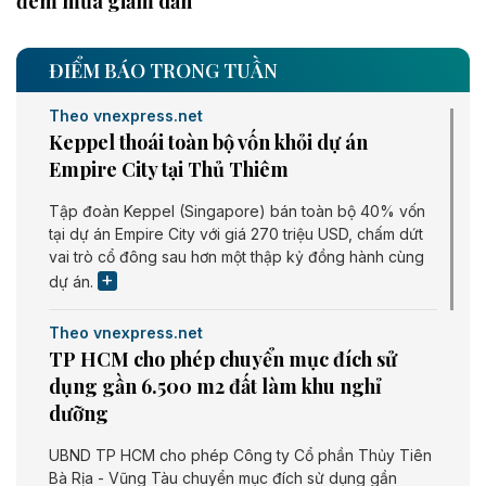
đêm mưa giảm dần
ĐIỂM BÁO TRONG TUẦN
Theo vnexpress.net
Keppel thoái toàn bộ vốn khỏi dự án
Empire City tại Thủ Thiêm
Tập đoàn Keppel (Singapore) bán toàn bộ 40% vốn
tại dự án Empire City với giá 270 triệu USD, chấm dứt
vai trò cổ đông sau hơn một thập kỷ đồng hành cùng
dự án.
Theo vnexpress.net
TP HCM cho phép chuyển mục đích sử
dụng gần 6.500 m2 đất làm khu nghỉ
dưỡng
UBND TP HCM cho phép Công ty Cổ phần Thủy Tiên
Bà Rịa - Vũng Tàu chuyển mục đích sử dụng gần