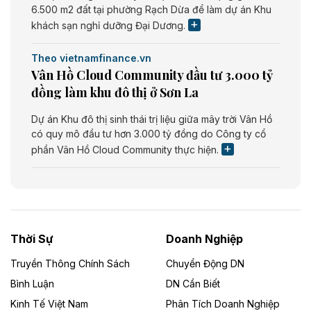
6.500 m2 đất tại phường Rạch Dừa để làm dự án Khu
khách sạn nghỉ dưỡng Đại Dương.
Theo vietnamfinance.vn
Vân Hồ Cloud Community đầu tư 3.000 tỷ
đồng làm khu đô thị ở Sơn La
Dự án Khu đô thị sinh thái trị liệu giữa mây trời Vân Hồ
có quy mô đầu tư hơn 3.000 tỷ đồng do Công ty cổ
phần Vân Hồ Cloud Community thực hiện.
Theo vietnamfinance.vn
Năng lượng môi trường Bắc Giang đầu tư
nhà máy điện rác 1.866 tỷ đồng
Thời Sự
Doanh Nghiệp
Dự án Nhà máy xử lý rác và phát điện Bắc Giang do
Công ty TNHH Năng lượng môi trường Bắc Giang làm
Truyền Thông Chính Sách
Chuyển Động DN
chủ đầu tư, có tổng mức đầu tư 1.866 tỷ đồng.
Bình Luận
DN Cần Biết
Kinh Tế Việt Nam
Phân Tích Doanh Nghiệp
Theo vietnamfinance.vn