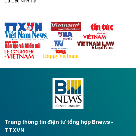
Dữ Liệu Kinh Tế
Tuyến cao tốc Thái Nguyên - Lạng Sơn khi hình thành
sẽ trở thành trục giao thông chiến lược, kết nối tỉnh
Thái Nguyên và các tỉnh trung du, miền núi phía Bắc
với hệ thống cửa khẩu quốc tế tại Lạng Sơn.
Theo baodautu.vn
Đề xuất đầu tư 11.500 tỷ đồng xây dựng cao
tốc CT.11 qua Ninh Bình
Dự án đầu tư tuyến cao tốc CT.11, đoạn Liêm Tuyền -
Đông A dài khoảng 25,1 km được kỳ vọng sẽ tạo động
lực phát triển kinh tế - xã hội khu vực phía Nam đồng
bằng sông Hồng.
Theo baodautu.vn
ACV rót gần 40 ngàn tỷ đồng vào sân bay
Long Thành
Trang thông tin điện tử tổng hợp Bnews -
TTXVN
Tổng công ty Cảng hàng không Việt Nam - CTCP