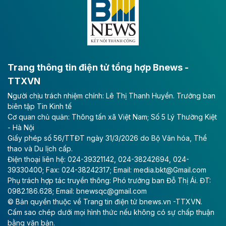
lực phát triển kinh tế - xã hội khu vực phía Nam đồng
bằng sông Hồng.
Theo baodautu.vn
ACV rót gần 40 ngàn tỷ đồng vào sân bay
Long Thành
Trang thông tin điện tử tổng hợp Bnews -
TTXVN
Tổng công ty Cảng hàng không Việt Nam - CTCP
Người chịu trách nhiệm chính: Lê Thị Thanh Huyền. Trưởng ban
(ACV) vừa lập kỷ lục mới về lợi nhuận trong quý
biên tập Tin Kinh tế
II/2026.
Cơ quan chủ quản: Thông tấn xã Việt Nam; Số 5 Lý Thường Kiệt
- Hà Nội
Theo baodautu.vn
Giấy phép số 56/TTĐT ngày 31/3/2026 do Bộ Văn hóa, Thể
Vinaconex lập đỉnh doanh thu
thao và Du lịch cấp.
Điện thoại liên hệ: 024-39321142, 024-38242694, 024-
Tổng CTCP Xuất nhập khẩu và Xây dựng Việt Nam
39330400; Fax: 024-38242317; Email: media.bkt@Gmail.com
(Vinaconex) đã khép lại nửa đầu năm với doanh thu
Phụ trách hợp tác truyền thông: Phó trưởng ban Đỗ Thị Ái. ĐT:
thuần gần 7.268 tỷ đồng, tăng 4% so với cùng kỳ và
0982.186.628; Email: bnewsqc@gmail.com
cũng là mức cao nhất lịch sử hoạt động của doanh
© Bản quyền thuộc về Trang tin điện tử bnews.vn -TTXVN.
nghiệp.
Cấm sao chép dưới mọi hình thức nếu không có sự chấp thuận
bằng văn bản.