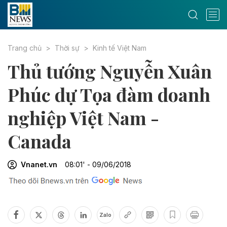
Trang chủ
Thời sự
Kinh tế Việt Nam
Thủ tướng Nguyễn Xuân
Phúc dự Tọa đàm doanh
nghiệp Việt Nam -
Canada
Vnanet.vn
08:01' - 09/06/2018
Zalo