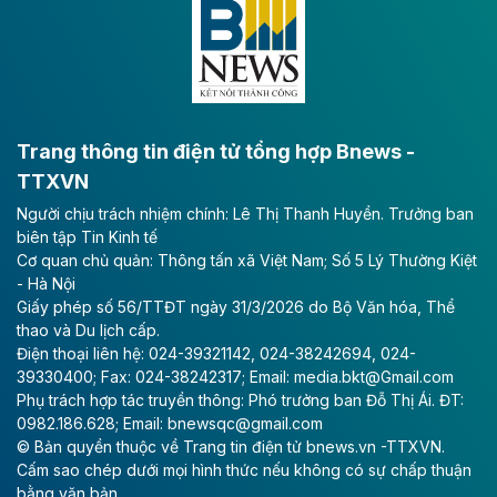
lực phát triển kinh tế - xã hội khu vực phía Nam đồng
bằng sông Hồng.
Theo baodautu.vn
ACV rót gần 40 ngàn tỷ đồng vào sân bay
Long Thành
Trang thông tin điện tử tổng hợp Bnews -
TTXVN
Tổng công ty Cảng hàng không Việt Nam - CTCP
Người chịu trách nhiệm chính: Lê Thị Thanh Huyền. Trưởng ban
(ACV) vừa lập kỷ lục mới về lợi nhuận trong quý
biên tập Tin Kinh tế
II/2026.
Cơ quan chủ quản: Thông tấn xã Việt Nam; Số 5 Lý Thường Kiệt
- Hà Nội
Theo baodautu.vn
Giấy phép số 56/TTĐT ngày 31/3/2026 do Bộ Văn hóa, Thể
Vinaconex lập đỉnh doanh thu
thao và Du lịch cấp.
Điện thoại liên hệ: 024-39321142, 024-38242694, 024-
Tổng CTCP Xuất nhập khẩu và Xây dựng Việt Nam
39330400; Fax: 024-38242317; Email: media.bkt@Gmail.com
(Vinaconex) đã khép lại nửa đầu năm với doanh thu
Phụ trách hợp tác truyền thông: Phó trưởng ban Đỗ Thị Ái. ĐT:
thuần gần 7.268 tỷ đồng, tăng 4% so với cùng kỳ và
0982.186.628; Email: bnewsqc@gmail.com
cũng là mức cao nhất lịch sử hoạt động của doanh
© Bản quyền thuộc về Trang tin điện tử bnews.vn -TTXVN.
nghiệp.
Cấm sao chép dưới mọi hình thức nếu không có sự chấp thuận
bằng văn bản.