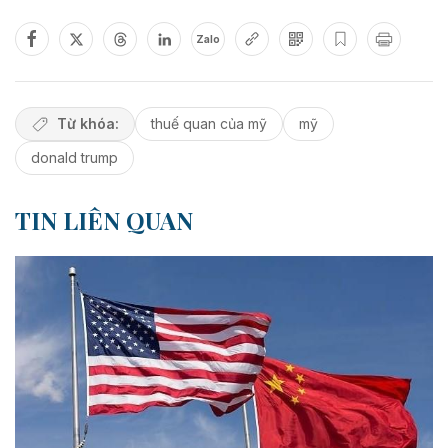
Zalo
Từ khóa:
thuế quan của mỹ
mỹ
donald trump
TIN LIÊN QUAN