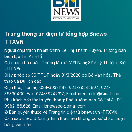
bằng sông Hồng.
Theo baodautu.vn
ACV rót gần 40 ngàn tỷ đồng vào sân bay
Long Thành
Trang thông tin điện tử tổng hợp Bnews -
TTXVN
Tổng công ty Cảng hàng không Việt Nam - CTCP
Người chịu trách nhiệm chính: Lê Thị Thanh Huyền. Trưởng ban
(ACV) vừa lập kỷ lục mới về lợi nhuận trong quý
biên tập Tin Kinh tế
II/2026.
Cơ quan chủ quản: Thông tấn xã Việt Nam; Số 5 Lý Thường Kiệt
- Hà Nội
Theo baodautu.vn
Giấy phép số 56/TTĐT ngày 31/3/2026 do Bộ Văn hóa, Thể
Vinaconex lập đỉnh doanh thu
thao và Du lịch cấp.
Điện thoại liên hệ: 024-39321142, 024-38242694, 024-
Tổng CTCP Xuất nhập khẩu và Xây dựng Việt Nam
39330400; Fax: 024-38242317; Email: media.bkt@Gmail.com
(Vinaconex) đã khép lại nửa đầu năm với doanh thu
Phụ trách hợp tác truyền thông: Phó trưởng ban Đỗ Thị Ái. ĐT:
thuần gần 7.268 tỷ đồng, tăng 4% so với cùng kỳ và
0982.186.628; Email: bnewsqc@gmail.com
cũng là mức cao nhất lịch sử hoạt động của doanh
© Bản quyền thuộc về Trang tin điện tử bnews.vn -TTXVN.
nghiệp.
Cấm sao chép dưới mọi hình thức nếu không có sự chấp thuận
bằng văn bản.