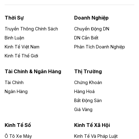
Năng lượng môi trường Bắc Giang đầu tư
nhà máy điện rác 1.866 tỷ đồng
Thời Sự
Doanh Nghiệp
Dự án Nhà máy xử lý rác và phát điện Bắc Giang do
Công ty TNHH Năng lượng môi trường Bắc Giang làm
Truyền Thông Chính Sách
Chuyển Động DN
chủ đầu tư, có tổng mức đầu tư 1.866 tỷ đồng.
Bình Luận
DN Cần Biết
Kinh Tế Việt Nam
Phân Tích Doanh Nghiệp
Theo vietnamfinance.vn
Đức Long Gia Lai mở rộng ‘hệ sinh thái’
Kinh Tế Thế Giới
năng lượng với loạt dự án nghìn tỷ ở Gia
Lai
Tài Chính & Ngân Hàng
Thị Trường
Tài Chính
Chứng Khoán
Bốn doanh nghiệp có sự góp vốn của Công ty Cổ
phần Tập đoàn Đức Long Gia Lai (HoSE: DLG) được
Ngân Hàng
Hàng Hoá
chấp thuận đầu tư 4 dự án điện gió và điện mặt trời tại
Bất Động Sản
Gia Lai với tổng vốn hơn 4.750 tỷ đồng.
Giá Vàng
Theo vnexpress.net
Đồng Nai cho thuê gần 59 ha đất làm khu
Kinh Tế Số
Kinh Tế Xã Hội
công nghiệp ở Long Thành
Ô Tô Xe Máy
Kinh Tế Và Pháp Luật