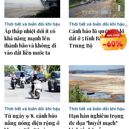
Thời tiết và biến đổi khí hậu
Thời tiết và biến đổi khí hậu
Áp thấp nhiệt đới ít có
Cảnh báo lũ quét, sạt lở
khả năng mạnh lên
đất ở 5 tỉnh Bắc Bộ và
thành bão và không đi
Trung Bộ
vào đất liền nước ta
Thời tiết và biến đổi khí hậu
Thời tiết và biến đổi khí hậu
Từ ngày 9/8, cảnh báo
Hạn hán nghiêm trọng
nắng nóng diện rộng ở
đe dọa "huyết mạch"