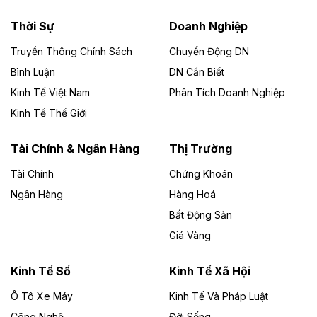
nhà máy điện rác 1.866 tỷ đồng
Thời Sự
Doanh Nghiệp
Dự án Nhà máy xử lý rác và phát điện Bắc Giang do
Công ty TNHH Năng lượng môi trường Bắc Giang làm
Truyền Thông Chính Sách
Chuyển Động DN
chủ đầu tư, có tổng mức đầu tư 1.866 tỷ đồng.
Bình Luận
DN Cần Biết
Kinh Tế Việt Nam
Phân Tích Doanh Nghiệp
Theo vietnamfinance.vn
Đức Long Gia Lai mở rộng ‘hệ sinh thái’
Kinh Tế Thế Giới
năng lượng với loạt dự án nghìn tỷ ở Gia
Lai
Tài Chính & Ngân Hàng
Thị Trường
Tài Chính
Chứng Khoán
Bốn doanh nghiệp có sự góp vốn của Công ty Cổ
phần Tập đoàn Đức Long Gia Lai (HoSE: DLG) được
Ngân Hàng
Hàng Hoá
chấp thuận đầu tư 4 dự án điện gió và điện mặt trời tại
Bất Động Sản
Gia Lai với tổng vốn hơn 4.750 tỷ đồng.
Giá Vàng
Theo vnexpress.net
Đồng Nai cho thuê gần 59 ha đất làm khu
Kinh Tế Số
Kinh Tế Xã Hội
công nghiệp ở Long Thành
Ô Tô Xe Máy
Kinh Tế Và Pháp Luật
Công Nghệ
UBND TP Đồng Nai cho Công ty Amata thuê gần 59 ha
Đời Sống