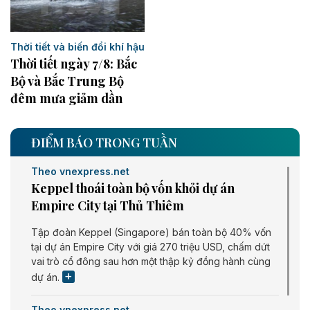
Thời tiết và biến đổi khí hậu
Thời tiết ngày 7/8: Bắc
Bộ và Bắc Trung Bộ
đêm mưa giảm dần
ĐIỂM BÁO TRONG TUẦN
Theo vnexpress.net
Keppel thoái toàn bộ vốn khỏi dự án
Empire City tại Thủ Thiêm
Tập đoàn Keppel (Singapore) bán toàn bộ 40% vốn
tại dự án Empire City với giá 270 triệu USD, chấm dứt
vai trò cổ đông sau hơn một thập kỷ đồng hành cùng
dự án.
Theo vnexpress.net