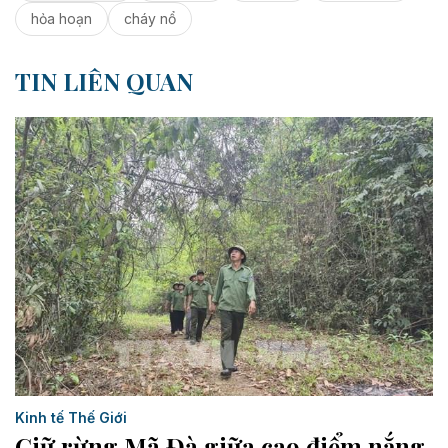
hỏa hoạn
cháy nổ
TIN LIÊN QUAN
Kinh tế Thế Giới
Giữ rừng Mã Đà giữa cao điểm nắng