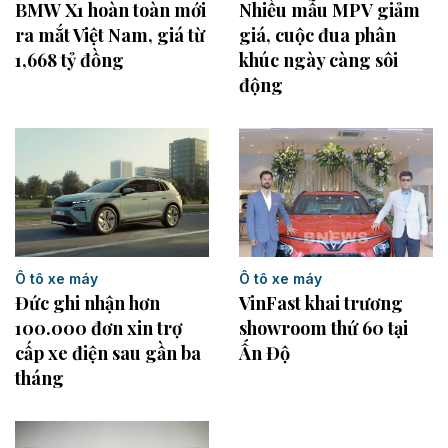
BMW X1 hoàn toàn mới
Nhiều mẫu MPV giảm
ra mắt Việt Nam, giá từ
giá, cuộc đua phân
1,668 tỷ đồng
khúc ngày càng sôi
động
Ô tô xe máy
Ô tô xe máy
Đức ghi nhận hơn
VinFast khai trương
100.000 đơn xin trợ
showroom thứ 60 tại
cấp xe điện sau gần ba
Ấn Độ
tháng