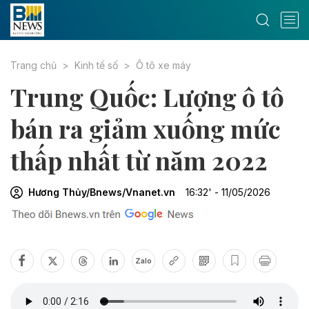
Trang chủ
Kinh tế số
Ô tô xe máy
Trung Quốc: Lượng ô tô
bán ra giảm xuống mức
thấp nhất từ năm 2022
Hương Thủy/Bnews/Vnanet.vn
16:32' - 11/05/2026
Zalo