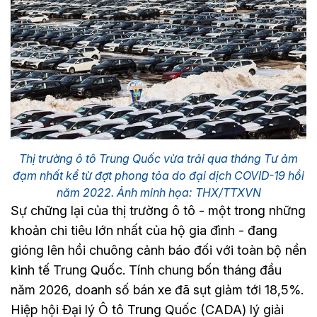
Thị trường ô tô Trung Quốc vừa trải qua tháng Tư ảm
đạm nhất kể từ đợt phong tỏa do đại dịch COVID-19 hồi
năm 2022. Ảnh minh họa: THX/TTXVN
Sự chững lại của thị trường ô tô - một trong những
khoản chi tiêu lớn nhất của hộ gia đình - đang
gióng lên hồi chuông cảnh báo đối với toàn bộ nền
kinh tế Trung Quốc. Tính chung bốn tháng đầu
năm 2026, doanh số bán xe đã sụt giảm tới 18,5%.
Hiệp hội Đại lý Ô tô Trung Quốc (CADA) lý giải