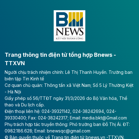
Dự án đầu tư tuyến cao tốc CT.11, đoạn Liêm Tuyền -
Đông A dài khoảng 25,1 km được kỳ vọng sẽ tạo động
lực phát triển kinh tế - xã hội khu vực phía Nam đồng
bằng sông Hồng.
Theo baodautu.vn
ACV rót gần 40 ngàn tỷ đồng vào sân bay
Long Thành
Trang thông tin điện tử tổng hợp Bnews -
TTXVN
Tổng công ty Cảng hàng không Việt Nam - CTCP
Người chịu trách nhiệm chính: Lê Thị Thanh Huyền. Trưởng ban
(ACV) vừa lập kỷ lục mới về lợi nhuận trong quý
biên tập Tin Kinh tế
II/2026.
Cơ quan chủ quản: Thông tấn xã Việt Nam; Số 5 Lý Thường Kiệt
- Hà Nội
Theo baodautu.vn
Giấy phép số 56/TTĐT ngày 31/3/2026 do Bộ Văn hóa, Thể
Vinaconex lập đỉnh doanh thu
thao và Du lịch cấp.
Điện thoại liên hệ: 024-39321142, 024-38242694, 024-
Tổng CTCP Xuất nhập khẩu và Xây dựng Việt Nam
39330400; Fax: 024-38242317; Email: media.bkt@Gmail.com
(Vinaconex) đã khép lại nửa đầu năm với doanh thu
Phụ trách hợp tác truyền thông: Phó trưởng ban Đỗ Thị Ái. ĐT:
thuần gần 7.268 tỷ đồng, tăng 4% so với cùng kỳ và
0982.186.628; Email: bnewsqc@gmail.com
cũng là mức cao nhất lịch sử hoạt động của doanh
© Bản quyền thuộc về Trang tin điện tử bnews.vn -TTXVN.