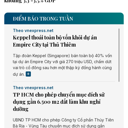
khoảng 3,3 -3,5% GDP
ĐIỂM BÁO TRONG TUẦN
Theo vnexpress.net
Keppel thoái toàn bộ vốn khỏi dự án
Empire City tại Thủ Thiêm
Tập đoàn Keppel (Singapore) bán toàn bộ 40% vốn
tại dự án Empire City với giá 270 triệu USD, chấm dứt
vai trò cổ đông sau hơn một thập kỷ đồng hành cùng
dự án.
Theo vnexpress.net
TP HCM cho phép chuyển mục đích sử
dụng gần 6.500 m2 đất làm khu nghỉ
dưỡng
UBND TP HCM cho phép Công ty Cổ phần Thủy Tiên
Bà Rịa - Vũng Tàu chuyển mục đích sử dụng gần