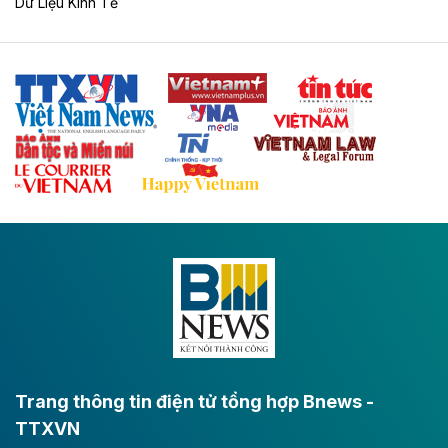
Dữ Liệu Kinh Tế
Tuyến cao tốc Thái Nguyên - Lạng Sơn khi hình thành
sẽ trở thành trục giao thông chiến lược, kết nối tỉnh
Thái Nguyên và các tỉnh trung du, miền núi phía Bắc
với hệ thống cửa khẩu quốc tế tại Lạng Sơn.
Theo baodautu.vn
Đề xuất đầu tư 11.500 tỷ đồng xây dựng cao
tốc CT.11 qua Ninh Bình
Dự án đầu tư tuyến cao tốc CT.11, đoạn Liêm Tuyền -
Đông A dài khoảng 25,1 km được kỳ vọng sẽ tạo động
lực phát triển kinh tế - xã hội khu vực phía Nam đồng
bằng sông Hồng.
Theo baodautu.vn
ACV rót gần 40 ngàn tỷ đồng vào sân bay
Long Thành
Trang thông tin điện tử tổng hợp Bnews -
TTXVN
Tổng công ty Cảng hàng không Việt Nam - CTCP