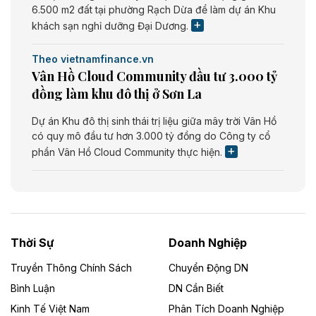
6.500 m2 đất tại phường Rạch Dừa để làm dự án Khu
khách sạn nghỉ dưỡng Đại Dương.
Theo vietnamfinance.vn
Vân Hồ Cloud Community đầu tư 3.000 tỷ
đồng làm khu đô thị ở Sơn La
Dự án Khu đô thị sinh thái trị liệu giữa mây trời Vân Hồ
có quy mô đầu tư hơn 3.000 tỷ đồng do Công ty cổ
phần Vân Hồ Cloud Community thực hiện.
Theo vietnamfinance.vn
Năng lượng môi trường Bắc Giang đầu tư
nhà máy điện rác 1.866 tỷ đồng
Thời Sự
Doanh Nghiệp
Dự án Nhà máy xử lý rác và phát điện Bắc Giang do
Công ty TNHH Năng lượng môi trường Bắc Giang làm
Truyền Thông Chính Sách
Chuyển Động DN
chủ đầu tư, có tổng mức đầu tư 1.866 tỷ đồng.
Bình Luận
DN Cần Biết
Kinh Tế Việt Nam
Phân Tích Doanh Nghiệp
Theo vietnamfinance.vn