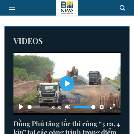
VIDEOS
Play
00:00
Seek
Volume
Play
Mute
Settings
Enter
fullscreen
Đồng Phú tăng tốc thi công “3 ca, 4
kíp” tại các công trình trọng điểm