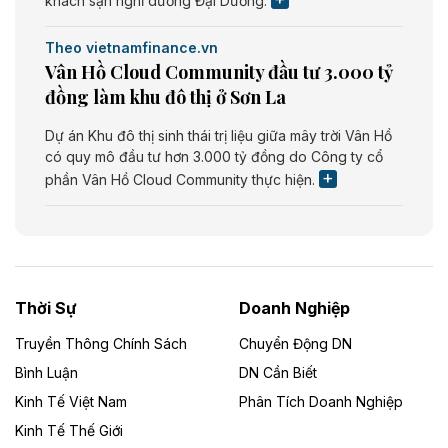
khách sạn nghỉ dưỡng Đại Dương.
Theo vietnamfinance.vn
Vân Hồ Cloud Community đầu tư 3.000 tỷ
đồng làm khu đô thị ở Sơn La
Dự án Khu đô thị sinh thái trị liệu giữa mây trời Vân Hồ
có quy mô đầu tư hơn 3.000 tỷ đồng do Công ty cổ
phần Vân Hồ Cloud Community thực hiện.
Theo vietnamfinance.vn
Năng lượng môi trường Bắc Giang đầu tư
nhà máy điện rác 1.866 tỷ đồng
Thời Sự
Doanh Nghiệp
Dự án Nhà máy xử lý rác và phát điện Bắc Giang do
Công ty TNHH Năng lượng môi trường Bắc Giang làm
Truyền Thông Chính Sách
Chuyển Động DN
chủ đầu tư, có tổng mức đầu tư 1.866 tỷ đồng.
Bình Luận
DN Cần Biết
Kinh Tế Việt Nam
Phân Tích Doanh Nghiệp
Theo vietnamfinance.vn
Đức Long Gia Lai mở rộng ‘hệ sinh thái’
Kinh Tế Thế Giới