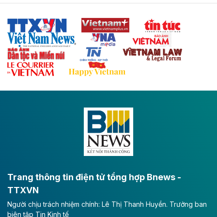
Tuyến cao tốc Thái Nguyên - Lạng Sơn khi hình thành
sẽ trở thành trục giao thông chiến lược, kết nối tỉnh
Thái Nguyên và các tỉnh trung du, miền núi phía Bắc
với hệ thống cửa khẩu quốc tế tại Lạng Sơn.
Theo baodautu.vn
Đề xuất đầu tư 11.500 tỷ đồng xây dựng cao
tốc CT.11 qua Ninh Bình
Dự án đầu tư tuyến cao tốc CT.11, đoạn Liêm Tuyền -
Đông A dài khoảng 25,1 km được kỳ vọng sẽ tạo động
lực phát triển kinh tế - xã hội khu vực phía Nam đồng
bằng sông Hồng.
Theo baodautu.vn
ACV rót gần 40 ngàn tỷ đồng vào sân bay
Long Thành
Trang thông tin điện tử tổng hợp Bnews -
TTXVN
Tổng công ty Cảng hàng không Việt Nam - CTCP
Người chịu trách nhiệm chính: Lê Thị Thanh Huyền. Trưởng ban
(ACV) vừa lập kỷ lục mới về lợi nhuận trong quý
biên tập Tin Kinh tế
II/2026.