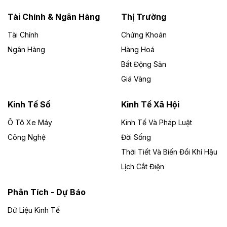
năng lượng với loạt dự án nghìn tỷ ở Gia
Lai
Tài Chính & Ngân Hàng
Thị Trường
Tài Chính
Chứng Khoán
Bốn doanh nghiệp có sự góp vốn của Công ty Cổ
phần Tập đoàn Đức Long Gia Lai (HoSE: DLG) được
Ngân Hàng
Hàng Hoá
chấp thuận đầu tư 4 dự án điện gió và điện mặt trời tại
Bất Động Sản
Gia Lai với tổng vốn hơn 4.750 tỷ đồng.
Giá Vàng
Theo vnexpress.net
Đồng Nai cho thuê gần 59 ha đất làm khu
Kinh Tế Số
Kinh Tế Xã Hội
công nghiệp ở Long Thành
Ô Tô Xe Máy
Kinh Tế Và Pháp Luật
Công Nghệ
UBND TP Đồng Nai cho Công ty Amata thuê gần 59 ha
Đời Sống
đất để đầu tư khu công nghiệp công nghệ cao Long
Thời Tiết Và Biến Đổi Khí Hậu
Thành, thời hạn đến 2065.
Lịch Cắt Điện
Theo baodautu.vn
Phân Tích - Dự Báo
Đề xuất hỗ trợ 20.000 tỷ đồng làm cao tốc
Thái Nguyên - Lạng Sơn
Dữ Liệu Kinh Tế