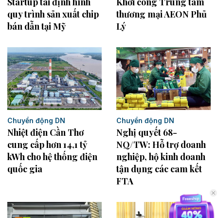
Startup tái định hình
Khởi công Trung tâm
quy trình sản xuất chip
thương mại AEON Phủ
bán dẫn tại Mỹ
Lý
Chuyển động DN
Chuyển động DN
Nhiệt điện Cần Thơ
Nghị quyết 68-
cung cấp hơn 14,1 tỷ
NQ/TW: Hỗ trợ doanh
kWh cho hệ thống điện
nghiệp, hộ kinh doanh
quốc gia
tận dụng các cam kết
FTA