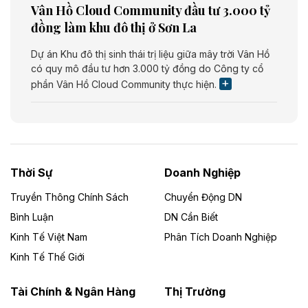
Vân Hồ Cloud Community đầu tư 3.000 tỷ
đồng làm khu đô thị ở Sơn La
Dự án Khu đô thị sinh thái trị liệu giữa mây trời Vân Hồ
có quy mô đầu tư hơn 3.000 tỷ đồng do Công ty cổ
phần Vân Hồ Cloud Community thực hiện.
Theo vietnamfinance.vn
Năng lượng môi trường Bắc Giang đầu tư
nhà máy điện rác 1.866 tỷ đồng
Thời Sự
Doanh Nghiệp
Dự án Nhà máy xử lý rác và phát điện Bắc Giang do
Công ty TNHH Năng lượng môi trường Bắc Giang làm
Truyền Thông Chính Sách
Chuyển Động DN
chủ đầu tư, có tổng mức đầu tư 1.866 tỷ đồng.
Bình Luận
DN Cần Biết
Kinh Tế Việt Nam
Phân Tích Doanh Nghiệp
Theo vietnamfinance.vn
Đức Long Gia Lai mở rộng ‘hệ sinh thái’
Kinh Tế Thế Giới
năng lượng với loạt dự án nghìn tỷ ở Gia
Lai
Tài Chính & Ngân Hàng
Thị Trường