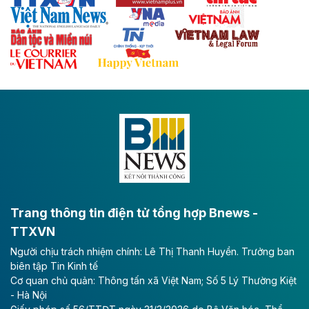
với hệ thống cửa khẩu quốc tế tại Lạng Sơn.
Theo baodautu.vn
Đề xuất đầu tư 11.500 tỷ đồng xây dựng cao
tốc CT.11 qua Ninh Bình
Dự án đầu tư tuyến cao tốc CT.11, đoạn Liêm Tuyền -
Đông A dài khoảng 25,1 km được kỳ vọng sẽ tạo động
lực phát triển kinh tế - xã hội khu vực phía Nam đồng
bằng sông Hồng.
Theo baodautu.vn
ACV rót gần 40 ngàn tỷ đồng vào sân bay
Long Thành
Trang thông tin điện tử tổng hợp Bnews -
TTXVN
Tổng công ty Cảng hàng không Việt Nam - CTCP
Người chịu trách nhiệm chính: Lê Thị Thanh Huyền. Trưởng ban
(ACV) vừa lập kỷ lục mới về lợi nhuận trong quý
biên tập Tin Kinh tế
II/2026.
Cơ quan chủ quản: Thông tấn xã Việt Nam; Số 5 Lý Thường Kiệt
- Hà Nội
Theo baodautu.vn