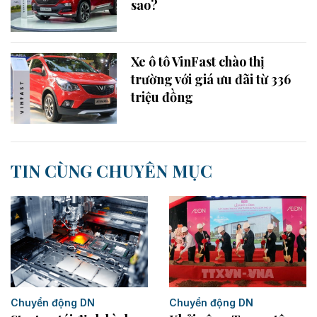
sao?
Xe ô tô VinFast chào thị
trường với giá ưu đãi từ 336
triệu đồng
TIN CÙNG CHUYÊN MỤC
Chuyển động DN
Chuyển động DN