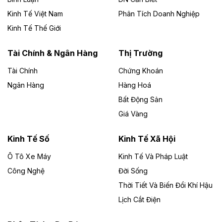
Kinh Tế Việt Nam
Phân Tích Doanh Nghiệp
Theo vietnamfinance.vn
Đức Long Gia Lai mở rộng ‘hệ sinh thái’
Kinh Tế Thế Giới
năng lượng với loạt dự án nghìn tỷ ở Gia
Lai
Tài Chính & Ngân Hàng
Thị Trường
Tài Chính
Chứng Khoán
Bốn doanh nghiệp có sự góp vốn của Công ty Cổ
phần Tập đoàn Đức Long Gia Lai (HoSE: DLG) được
Ngân Hàng
Hàng Hoá
chấp thuận đầu tư 4 dự án điện gió và điện mặt trời tại
Bất Động Sản
Gia Lai với tổng vốn hơn 4.750 tỷ đồng.
Giá Vàng
Theo vnexpress.net
Đồng Nai cho thuê gần 59 ha đất làm khu
Kinh Tế Số
Kinh Tế Xã Hội
công nghiệp ở Long Thành
Ô Tô Xe Máy
Kinh Tế Và Pháp Luật
Công Nghệ
UBND TP Đồng Nai cho Công ty Amata thuê gần 59 ha
Đời Sống
đất để đầu tư khu công nghiệp công nghệ cao Long
Thời Tiết Và Biến Đổi Khí Hậu
Thành, thời hạn đến 2065.
Lịch Cắt Điện
Theo baodautu.vn