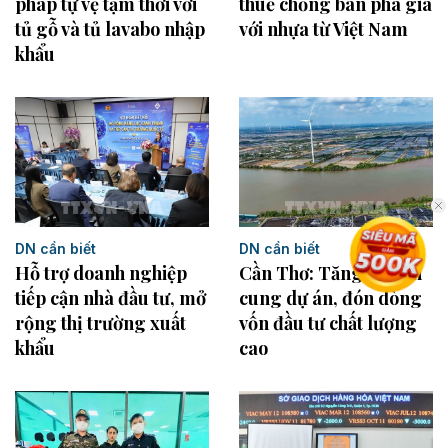
thuế chống bán phá giá
pháp tự vệ tạm thời với
với nhựa từ Việt Nam
tủ gỗ và tủ lavabo nhập
khẩu
DN cần biết
DN cần biết
Hỗ trợ doanh nghiệp
Cần Thơ: Tăng nguồn
tiếp cận nhà đầu tư, mở
cung dự án, đón dòng
rộng thị trường xuất
vốn đầu tư chất lượng
khẩu
cao