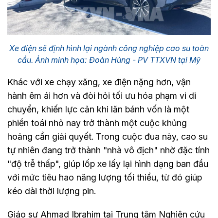
Xe điện sẽ định hình lại ngành công nghiệp cao su toàn
cầu. Ảnh minh họa: Đoàn Hùng - PV TTXVN tại Mỹ
Khác với xe chạy xăng, xe điện nặng hơn, vận
hành êm ái hơn và đòi hỏi tối ưu hóa phạm vi di
chuyển, khiến lực cản khi lăn bánh vốn là một
phiền toái nhỏ nay trở thành một cuộc khủng
hoảng cần giải quyết. Trong cuộc đua này, cao su
tự nhiên đang trở thành "nhà vô địch" nhờ đặc tính
"độ trễ thấp", giúp lốp xe lấy lại hình dạng ban đầu
với mức tiêu hao năng lượng tối thiểu, từ đó giúp
kéo dài thời lượng pin.
Giáo sư Ahmad Ibrahim tại Trung tâm Nghiên cứu