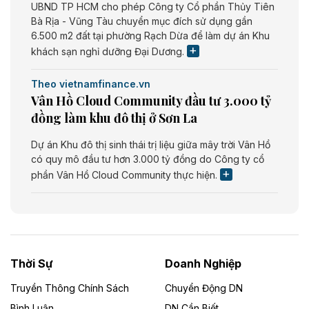
UBND TP HCM cho phép Công ty Cổ phần Thủy Tiên
Bà Rịa - Vũng Tàu chuyển mục đích sử dụng gần
6.500 m2 đất tại phường Rạch Dừa để làm dự án Khu
khách sạn nghỉ dưỡng Đại Dương.
Theo vietnamfinance.vn
Vân Hồ Cloud Community đầu tư 3.000 tỷ
đồng làm khu đô thị ở Sơn La
Dự án Khu đô thị sinh thái trị liệu giữa mây trời Vân Hồ
có quy mô đầu tư hơn 3.000 tỷ đồng do Công ty cổ
phần Vân Hồ Cloud Community thực hiện.
Theo vietnamfinance.vn
Năng lượng môi trường Bắc Giang đầu tư
nhà máy điện rác 1.866 tỷ đồng
Thời Sự
Doanh Nghiệp
Dự án Nhà máy xử lý rác và phát điện Bắc Giang do
Công ty TNHH Năng lượng môi trường Bắc Giang làm
Truyền Thông Chính Sách
Chuyển Động DN
chủ đầu tư, có tổng mức đầu tư 1.866 tỷ đồng.
Bình Luận
DN Cần Biết