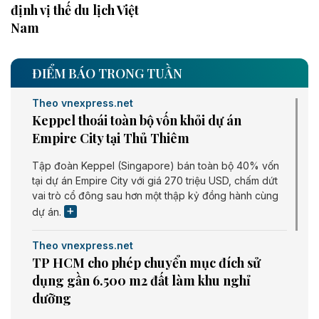
định vị thế du lịch Việt
Nam
ĐIỂM BÁO TRONG TUẦN
Theo vnexpress.net
Keppel thoái toàn bộ vốn khỏi dự án
Empire City tại Thủ Thiêm
Tập đoàn Keppel (Singapore) bán toàn bộ 40% vốn
tại dự án Empire City với giá 270 triệu USD, chấm dứt
vai trò cổ đông sau hơn một thập kỷ đồng hành cùng
dự án.
Theo vnexpress.net
TP HCM cho phép chuyển mục đích sử
dụng gần 6.500 m2 đất làm khu nghỉ
dưỡng