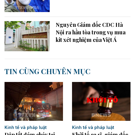
Nguyên Giám đốc CDC Hà
Nội ra hầu tòa trong vụ mua
kit xét nghiệm của Việt Á
TIN CÙNG CHUYÊN MỤC
Kinh tế và pháp luật
Kinh tế và pháp luật
Dập tắt đám cháy tại
Khởi tố ca sĩ, giám đốc