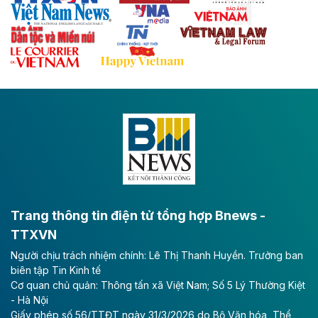
với hệ thống cửa khẩu quốc tế tại Lạng Sơn.
Theo baodautu.vn
Đề xuất đầu tư 11.500 tỷ đồng xây dựng cao
tốc CT.11 qua Ninh Bình
Dự án đầu tư tuyến cao tốc CT.11, đoạn Liêm Tuyền -
Đông A dài khoảng 25,1 km được kỳ vọng sẽ tạo động
lực phát triển kinh tế - xã hội khu vực phía Nam đồng
bằng sông Hồng.
Theo baodautu.vn
ACV rót gần 40 ngàn tỷ đồng vào sân bay
Long Thành
Trang thông tin điện tử tổng hợp Bnews -
TTXVN
Tổng công ty Cảng hàng không Việt Nam - CTCP
Người chịu trách nhiệm chính: Lê Thị Thanh Huyền. Trưởng ban
(ACV) vừa lập kỷ lục mới về lợi nhuận trong quý
biên tập Tin Kinh tế
II/2026.
Cơ quan chủ quản: Thông tấn xã Việt Nam; Số 5 Lý Thường Kiệt
- Hà Nội
Theo baodautu.vn
Giấy phép số 56/TTĐT ngày 31/3/2026 do Bộ Văn hóa, Thể