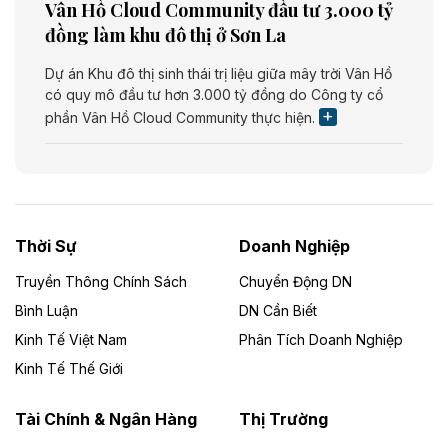
Vân Hồ Cloud Community đầu tư 3.000 tỷ
đồng làm khu đô thị ở Sơn La
Dự án Khu đô thị sinh thái trị liệu giữa mây trời Vân Hồ
có quy mô đầu tư hơn 3.000 tỷ đồng do Công ty cổ
phần Vân Hồ Cloud Community thực hiện.
Theo vietnamfinance.vn
Năng lượng môi trường Bắc Giang đầu tư
nhà máy điện rác 1.866 tỷ đồng
Thời Sự
Doanh Nghiệp
Dự án Nhà máy xử lý rác và phát điện Bắc Giang do
Công ty TNHH Năng lượng môi trường Bắc Giang làm
Truyền Thông Chính Sách
Chuyển Động DN
chủ đầu tư, có tổng mức đầu tư 1.866 tỷ đồng.
Bình Luận
DN Cần Biết
Kinh Tế Việt Nam
Phân Tích Doanh Nghiệp
Theo vietnamfinance.vn
Đức Long Gia Lai mở rộng ‘hệ sinh thái’
Kinh Tế Thế Giới
năng lượng với loạt dự án nghìn tỷ ở Gia
Lai
Tài Chính & Ngân Hàng
Thị Trường