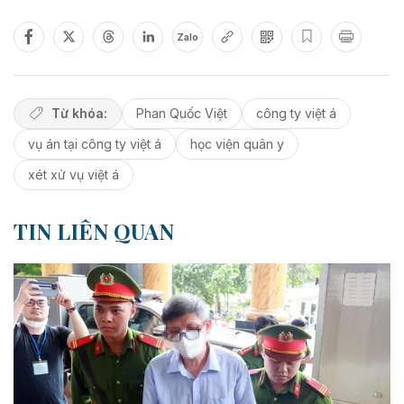
Zalo
Từ khóa:
Phan Quốc Việt
công ty việt á
vụ án tại công ty việt á
học viện quân y
xét xử vụ việt á
TIN LIÊN QUAN