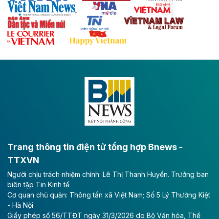
với hệ thống cửa khẩu quốc tế tại Lạng Sơn.
Theo baodautu.vn
Đề xuất đầu tư 11.500 tỷ đồng xây dựng cao
tốc CT.11 qua Ninh Bình
Dự án đầu tư tuyến cao tốc CT.11, đoạn Liêm Tuyền -
Đông A dài khoảng 25,1 km được kỳ vọng sẽ tạo động
lực phát triển kinh tế - xã hội khu vực phía Nam đồng
bằng sông Hồng.
Theo baodautu.vn
ACV rót gần 40 ngàn tỷ đồng vào sân bay
Long Thành
Trang thông tin điện tử tổng hợp Bnews -
TTXVN
Tổng công ty Cảng hàng không Việt Nam - CTCP
Người chịu trách nhiệm chính: Lê Thị Thanh Huyền. Trưởng ban
(ACV) vừa lập kỷ lục mới về lợi nhuận trong quý
biên tập Tin Kinh tế
II/2026.
Cơ quan chủ quản: Thông tấn xã Việt Nam; Số 5 Lý Thường Kiệt
- Hà Nội
Theo baodautu.vn
Giấy phép số 56/TTĐT ngày 31/3/2026 do Bộ Văn hóa, Thể