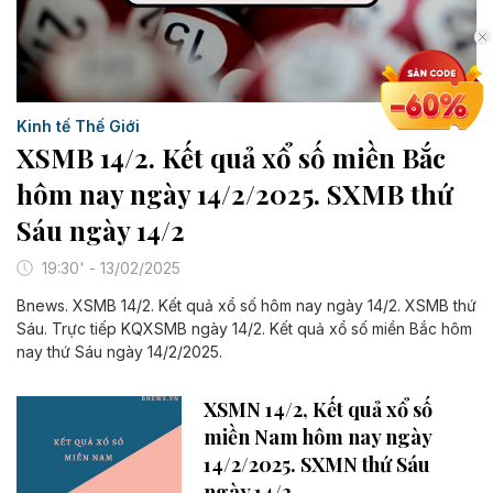
Kinh tế Thế Giới
XSMB 14/2. Kết quả xổ số miền Bắc
hôm nay ngày 14/2/2025. SXMB thứ
Sáu ngày 14/2
19:30' - 13/02/2025
Bnews. XSMB 14/2. Kết quả xổ số hôm nay ngày 14/2. XSMB thứ
Sáu. Trực tiếp KQXSMB ngày 14/2. Kết quả xổ số miền Bắc hôm
nay thứ Sáu ngày 14/2/2025.
XSMN 14/2, Kết quả xổ số
miền Nam hôm nay ngày
14/2/2025. SXMN thứ Sáu
ngày 14/2