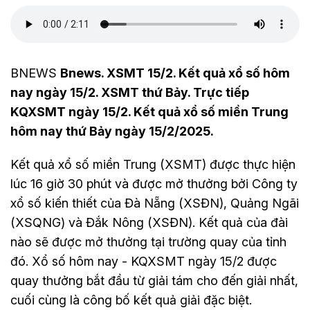
BNEWS
Bnews. XSMT 15/2. Kết quả xổ số hôm
nay ngày 15/2. XSMT thứ Bảy. Trực tiếp
KQXSMT ngày 15/2. Kết quả xổ số miền Trung
hôm nay thứ Bảy ngày 15/2/2025.
Kết quả xổ số miền Trung (XSMT) được thực hiện
lúc 16 giờ 30 phút và được mở thưởng bởi Công ty
xổ số kiến thiết của Đà Nẵng (XSĐN), Quảng Ngãi
(XSQNG) và Đắk Nông (XSĐN). Kết quả của đài
nào sẽ được mở thưởng tại trường quay của tỉnh
đó. Xổ số hôm nay - KQXSMT ngày 15/2 được
quay thưởng bắt đầu từ giải tám cho đến giải nhất,
cuối cùng là công bố kết quả giải đặc biệt.