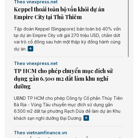
Theo vnexpress.net
Keppel thoái toàn bộ vốn khỏi dự án
Empire City tại Thủ Thiêm
Tập đoàn Keppel (Singapore) bán toàn bộ 40% vốn
tại dự án Empire City với giá 270 triệu USD, chấm dứt
vai trò cổ đông sau hơn một thập kỷ đồng hành cùng
dự án.
Theo vnexpress.net
TP HCM cho phép chuyển mục đích sử
dụng gần 6.500 m2 đất làm khu nghỉ
dưỡng
UBND TP HCM cho phép Công ty Cổ phần Thủy Tiên
Bà Rịa - Vũng Tàu chuyển mục đích sử dụng gần
6.500 m2 đất tại phường Rạch Dừa để làm dự án Khu
khách sạn nghỉ dưỡng Đại Dương.
Theo vietnamfinance.vn