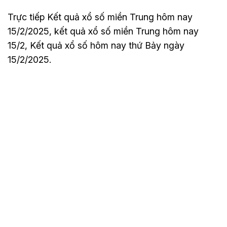
Trực tiếp Kết quả xổ số miền Trung hôm nay
15/2/2025, kết quả xổ số miền Trung hôm nay
15/2, Kết quả xổ số hôm nay thứ Bảy ngày
15/2/2025.