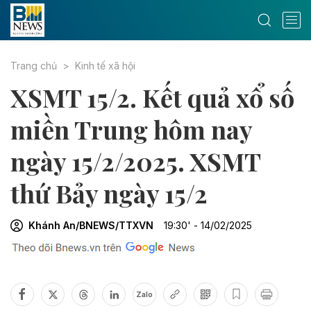
Trang chủ
Kinh tế xã hội
XSMT 15/2. Kết quả xổ số
miền Trung hôm nay
ngày 15/2/2025. XSMT
thứ Bảy ngày 15/2
Khánh An/BNEWS/TTXVN
19:30' - 14/02/2025
Zalo