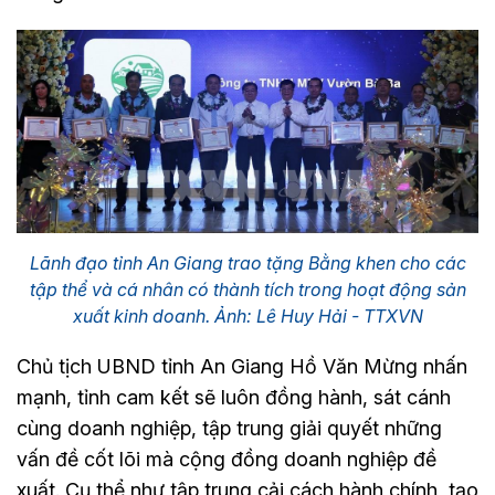
Lãnh đạo tỉnh An Giang trao tặng Bằng khen cho các
tập thể và cá nhân có thành tích trong hoạt động sản
xuất kinh doanh. Ảnh: Lê Huy Hải - TTXVN
Chủ tịch UBND tỉnh An Giang Hồ Văn Mừng nhấn
mạnh, tỉnh cam kết sẽ luôn đồng hành, sát cánh
cùng doanh nghiệp, tập trung giải quyết những
vấn đề cốt lõi mà cộng đồng doanh nghiệp đề
xuất. Cụ thể như tập trung cải cách hành chính, tạo