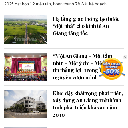
2025 đạt hơn 1,2 triệu tấn, hoàn thành 78,8% kế hoạch.
Hạ tầng giao thông tạo bước
“đột phá” cho kinh tế An
Giang tăng tốc
“Một An Giang - Một tầm
nhìn - Một ý chí - Một niềm
tin thắng lợi” trong kỷ
nguyên vươn mình
Khơi dậy khát vọng phát triển,
xây dựng An Giang trở thành
tỉnh phát triển khá vào năm
2030