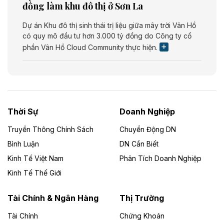
đồng làm khu đô thị ở Sơn La
Dự án Khu đô thị sinh thái trị liệu giữa mây trời Vân Hồ
có quy mô đầu tư hơn 3.000 tỷ đồng do Công ty cổ
phần Vân Hồ Cloud Community thực hiện.
Theo vietnamfinance.vn
Năng lượng môi trường Bắc Giang đầu tư
nhà máy điện rác 1.866 tỷ đồng
Thời Sự
Doanh Nghiệp
Dự án Nhà máy xử lý rác và phát điện Bắc Giang do
Công ty TNHH Năng lượng môi trường Bắc Giang làm
Truyền Thông Chính Sách
Chuyển Động DN
chủ đầu tư, có tổng mức đầu tư 1.866 tỷ đồng.
Bình Luận
DN Cần Biết
Kinh Tế Việt Nam
Phân Tích Doanh Nghiệp
Theo vietnamfinance.vn
Đức Long Gia Lai mở rộng ‘hệ sinh thái’
Kinh Tế Thế Giới
năng lượng với loạt dự án nghìn tỷ ở Gia
Lai
Tài Chính & Ngân Hàng
Thị Trường
Tài Chính
Chứng Khoán
Bốn doanh nghiệp có sự góp vốn của Công ty Cổ