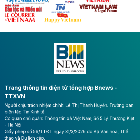
Theo baodautu.vn
Đề xuất đầu tư 11.500 tỷ đồng xây dựng cao
tốc CT.11 qua Ninh Bình
Dự án đầu tư tuyến cao tốc CT.11, đoạn Liêm Tuyền -
Đông A dài khoảng 25,1 km được kỳ vọng sẽ tạo động
lực phát triển kinh tế - xã hội khu vực phía Nam đồng
bằng sông Hồng.
Theo baodautu.vn
ACV rót gần 40 ngàn tỷ đồng vào sân bay
Long Thành
Trang thông tin điện tử tổng hợp Bnews -
TTXVN
Tổng công ty Cảng hàng không Việt Nam - CTCP
Người chịu trách nhiệm chính: Lê Thị Thanh Huyền. Trưởng ban
(ACV) vừa lập kỷ lục mới về lợi nhuận trong quý
biên tập Tin Kinh tế
II/2026.
Cơ quan chủ quản: Thông tấn xã Việt Nam; Số 5 Lý Thường Kiệt
- Hà Nội
Theo baodautu.vn
Giấy phép số 56/TTĐT ngày 31/3/2026 do Bộ Văn hóa, Thể
Vinaconex lập đỉnh doanh thu
thao và Du lịch cấp.