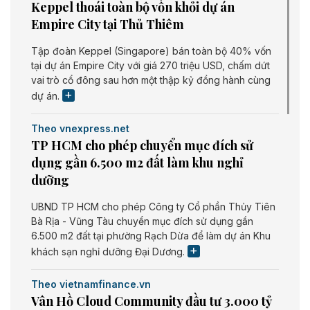
Keppel thoái toàn bộ vốn khỏi dự án
Empire City tại Thủ Thiêm
Tập đoàn Keppel (Singapore) bán toàn bộ 40% vốn
tại dự án Empire City với giá 270 triệu USD, chấm dứt
vai trò cổ đông sau hơn một thập kỷ đồng hành cùng
dự án.
Theo vnexpress.net
TP HCM cho phép chuyển mục đích sử
dụng gần 6.500 m2 đất làm khu nghỉ
dưỡng
UBND TP HCM cho phép Công ty Cổ phần Thủy Tiên
Bà Rịa - Vũng Tàu chuyển mục đích sử dụng gần
6.500 m2 đất tại phường Rạch Dừa để làm dự án Khu
khách sạn nghỉ dưỡng Đại Dương.
Theo vietnamfinance.vn
Vân Hồ Cloud Community đầu tư 3.000 tỷ