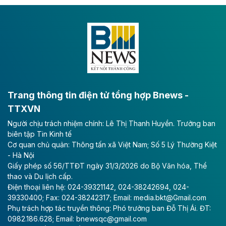
Dự án đầu tư tuyến cao tốc CT.11, đoạn Liêm Tuyền -
Đông A dài khoảng 25,1 km được kỳ vọng sẽ tạo động
lực phát triển kinh tế - xã hội khu vực phía Nam đồng
bằng sông Hồng.
Theo baodautu.vn
ACV rót gần 40 ngàn tỷ đồng vào sân bay
Long Thành
Trang thông tin điện tử tổng hợp Bnews -
TTXVN
Tổng công ty Cảng hàng không Việt Nam - CTCP
Người chịu trách nhiệm chính: Lê Thị Thanh Huyền. Trưởng ban
(ACV) vừa lập kỷ lục mới về lợi nhuận trong quý
biên tập Tin Kinh tế
II/2026.
Cơ quan chủ quản: Thông tấn xã Việt Nam; Số 5 Lý Thường Kiệt
- Hà Nội
Theo baodautu.vn
Giấy phép số 56/TTĐT ngày 31/3/2026 do Bộ Văn hóa, Thể
Vinaconex lập đỉnh doanh thu
thao và Du lịch cấp.
Điện thoại liên hệ: 024-39321142, 024-38242694, 024-
Tổng CTCP Xuất nhập khẩu và Xây dựng Việt Nam
39330400; Fax: 024-38242317; Email: media.bkt@Gmail.com
(Vinaconex) đã khép lại nửa đầu năm với doanh thu
Phụ trách hợp tác truyền thông: Phó trưởng ban Đỗ Thị Ái. ĐT:
thuần gần 7.268 tỷ đồng, tăng 4% so với cùng kỳ và
0982.186.628; Email: bnewsqc@gmail.com
cũng là mức cao nhất lịch sử hoạt động của doanh