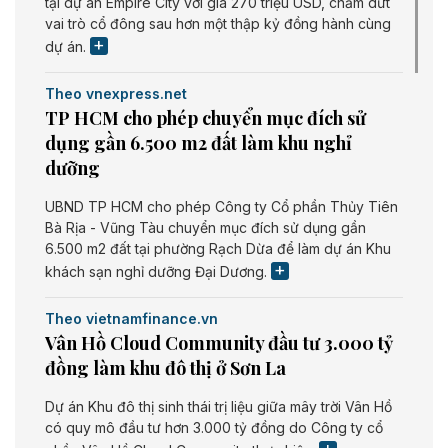
tại dự án Empire City với giá 270 triệu USD, chấm dứt
vai trò cổ đông sau hơn một thập kỷ đồng hành cùng
dự án.
Theo vnexpress.net
TP HCM cho phép chuyển mục đích sử
dụng gần 6.500 m2 đất làm khu nghỉ
dưỡng
UBND TP HCM cho phép Công ty Cổ phần Thủy Tiên
Bà Rịa - Vũng Tàu chuyển mục đích sử dụng gần
6.500 m2 đất tại phường Rạch Dừa để làm dự án Khu
khách sạn nghỉ dưỡng Đại Dương.
Theo vietnamfinance.vn
Vân Hồ Cloud Community đầu tư 3.000 tỷ
đồng làm khu đô thị ở Sơn La
Dự án Khu đô thị sinh thái trị liệu giữa mây trời Vân Hồ
có quy mô đầu tư hơn 3.000 tỷ đồng do Công ty cổ