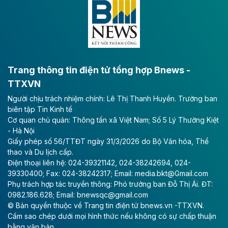
lực phát triển kinh tế - xã hội khu vực phía Nam đồng
bằng sông Hồng.
Theo baodautu.vn
ACV rót gần 40 ngàn tỷ đồng vào sân bay
Long Thành
Trang thông tin điện tử tổng hợp Bnews -
TTXVN
Tổng công ty Cảng hàng không Việt Nam - CTCP
Người chịu trách nhiệm chính: Lê Thị Thanh Huyền. Trưởng ban
(ACV) vừa lập kỷ lục mới về lợi nhuận trong quý
biên tập Tin Kinh tế
II/2026.
Cơ quan chủ quản: Thông tấn xã Việt Nam; Số 5 Lý Thường Kiệt
- Hà Nội
Theo baodautu.vn
Giấy phép số 56/TTĐT ngày 31/3/2026 do Bộ Văn hóa, Thể
Vinaconex lập đỉnh doanh thu
thao và Du lịch cấp.
Điện thoại liên hệ: 024-39321142, 024-38242694, 024-
Tổng CTCP Xuất nhập khẩu và Xây dựng Việt Nam
39330400; Fax: 024-38242317; Email: media.bkt@Gmail.com
(Vinaconex) đã khép lại nửa đầu năm với doanh thu
Phụ trách hợp tác truyền thông: Phó trưởng ban Đỗ Thị Ái. ĐT:
thuần gần 7.268 tỷ đồng, tăng 4% so với cùng kỳ và
0982.186.628; Email: bnewsqc@gmail.com
cũng là mức cao nhất lịch sử hoạt động của doanh
© Bản quyền thuộc về Trang tin điện tử bnews.vn -TTXVN.
nghiệp.
Cấm sao chép dưới mọi hình thức nếu không có sự chấp thuận
bằng văn bản.