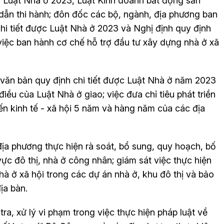
a Luật Nhà ở 2023, Luật Kinh doanh bất động sản
 dẫn thi hành; đôn đốc các bộ, ngành, địa phương ban
hi tiết được Luật Nhà ở 2023 và Nghị định quy định
 việc ban hành cơ chế hỗ trợ đầu tư xây dựng nhà ở xã
 văn bản quy định chi tiết được Luật Nhà ở năm 2023
điều của Luật Nhà ở giao; việc đưa chỉ tiêu phát triền
riến kinh tế - xã hội 5 năm và hàng năm của các địa
ịa phương thực hiện rà soát, bổ sung, quy hoạch, bố
 vực đô thị, nhà ở công nhân; giám sát việc thực hiện
 ở xã hội trong các dự án nhà ở, khu đô thị và bảo
ịa bàn.
ra, xử lý vi phạm trong việc thực hiện pháp luật về