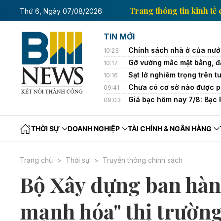
 kinh tế của Thông tấn xã Việt Nam
Trang thông tin
Thứ 6, Ngày 07/08/2026
TIN MỚI
Chính sách nhà ở của nướ
10:23
Gỡ vướng mắc mặt bằng, đ
10:17
Sạt lở nghiêm trọng trên t
10:16
Chưa có cơ sở nào được p
09:41
Giá bạc hôm nay 7/8: Bạc 
09:03
THỜI SỰ
DOANH NGHIỆP
TÀI CHÍNH & NGÂN HÀNG
Trang chủ
Thời sự
Truyền thông chính sách
Bộ Xây dựng ban hàn
mạnh hóa" thị trường