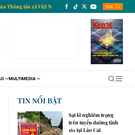
kinh tế của Thông tấn xã Việt Nam
Trang thông tin 
RSS
ÁO
MULTIMEDIA
TIN NỔI BẬT
Sạt lở nghiêm trọng
trên tuyến đường tỉnh
161 tại Lào Cai