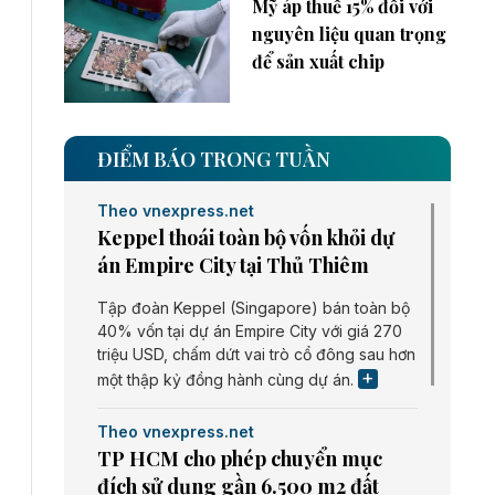
Mỹ áp thuế 15% đối với
nguyên liệu quan trọng
để sản xuất chip
ĐIỂM BÁO TRONG TUẦN
Theo vnexpress.net
Keppel thoái toàn bộ vốn khỏi dự
án Empire City tại Thủ Thiêm
Tập đoàn Keppel (Singapore) bán toàn bộ
40% vốn tại dự án Empire City với giá 270
triệu USD, chấm dứt vai trò cổ đông sau hơn
một thập kỷ đồng hành cùng dự án.
Theo vnexpress.net
TP HCM cho phép chuyển mục
đích sử dụng gần 6.500 m2 đất