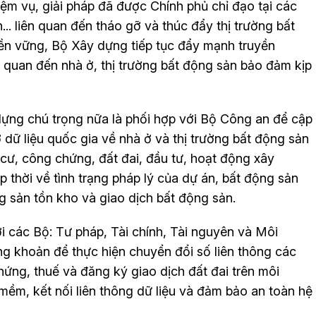
iệm vụ, giải pháp đã được Chính phủ chỉ đạo tại các
... liên quan đến tháo gỡ và thúc đẩy thị trường bất
bền vững, Bộ Xây dựng tiếp tục đẩy mạnh truyền
n quan đến nhà ở, thị trường bất động sản bảo đảm kịp
ựng chú trọng nữa là phối hợp với Bộ Công an để cập
 dữ liệu quốc gia về nhà ở và thị trường bất động sản
n cư, công chứng, đất đai, đầu tư, hoạt động xây
p thời về tình trạng pháp lý của dự án, bất động sản
g sản tồn kho và giao dịch bất động sản.
i các Bộ: Tư pháp, Tài chính, Tài nguyên và Môi
g khoản để thực hiện chuyển đổi số liên thông các
hứng, thuế và đăng ký giao dịch đất đai trên môi
mềm, kết nối liên thông dữ liệu và đảm bảo an toàn hệ