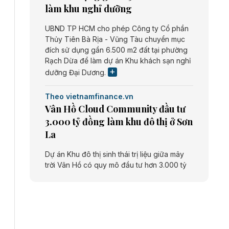
làm khu nghỉ dưỡng
UBND TP HCM cho phép Công ty Cổ phần
Thủy Tiên Bà Rịa - Vũng Tàu chuyển mục
đích sử dụng gần 6.500 m2 đất tại phường
Rạch Dừa để làm dự án Khu khách sạn nghỉ
dưỡng Đại Dương.
Theo vietnamfinance.vn
Vân Hồ Cloud Community đầu tư
3.000 tỷ đồng làm khu đô thị ở Sơn
La
Dự án Khu đô thị sinh thái trị liệu giữa mây
trời Vân Hồ có quy mô đầu tư hơn 3.000 tỷ
đồng do Công ty cổ phần Vân Hồ Cloud
Community thực hiện.
Theo vietnamfinance.vn
Năng lượng môi trường Bắc Giang