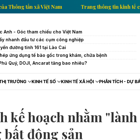
 kinh tế của Thông tấn xã Việt Nam
Trang thông tin 
c Anh - Góc tham chiếu cho Việt Nam
ẩy nhanh đầu tư các cụm công nghiệp
uyến đường tỉnh 161 tại Lào Cai
hép ứng dụng tế bào gốc trong khám, chữa bệnh
Phú Quý, DOJI, Ancarat tăng bao nhiêu?
THỊ TRƯỜNG
KINH TẾ SỐ
KINH TẾ XÃ HỘI
PHÂN TÍCH - DỰ B
h kế hoạch nhằm "lành
 bất động sản