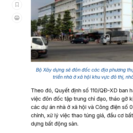
Bộ Xây dựng sẽ đôn đốc các địa phương thực
triển nhà ở xã hội khu vực đô thị,
Theo đó, Quyết định số 110/QĐ-XD ban h
việc đôn đốc tập trung chỉ đạo, tháo gỡ k
các dự án nhà ở xã hội và Công điện số 
chỉnh, xử lý việc thao túng giá, đầu cơ bấ
dựng bất động sản.