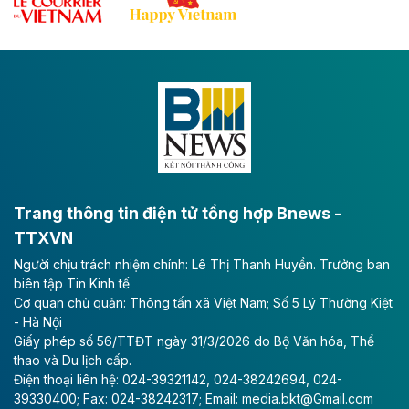
Đề xuất đầu tư 11.500 tỷ đồng xây dựng cao
tốc CT.11 qua Ninh Bình
Dự án đầu tư tuyến cao tốc CT.11, đoạn Liêm Tuyền -
Đông A dài khoảng 25,1 km được kỳ vọng sẽ tạo động
lực phát triển kinh tế - xã hội khu vực phía Nam đồng
bằng sông Hồng.
Theo baodautu.vn
ACV rót gần 40 ngàn tỷ đồng vào sân bay
Long Thành
Trang thông tin điện tử tổng hợp Bnews -
TTXVN
Tổng công ty Cảng hàng không Việt Nam - CTCP
Người chịu trách nhiệm chính: Lê Thị Thanh Huyền. Trưởng ban
(ACV) vừa lập kỷ lục mới về lợi nhuận trong quý
biên tập Tin Kinh tế
II/2026.
Cơ quan chủ quản: Thông tấn xã Việt Nam; Số 5 Lý Thường Kiệt
- Hà Nội
Theo baodautu.vn
Giấy phép số 56/TTĐT ngày 31/3/2026 do Bộ Văn hóa, Thể
Vinaconex lập đỉnh doanh thu
thao và Du lịch cấp.
Điện thoại liên hệ: 024-39321142, 024-38242694, 024-
Tổng CTCP Xuất nhập khẩu và Xây dựng Việt Nam
39330400; Fax: 024-38242317; Email: media.bkt@Gmail.com
(Vinaconex) đã khép lại nửa đầu năm với doanh thu