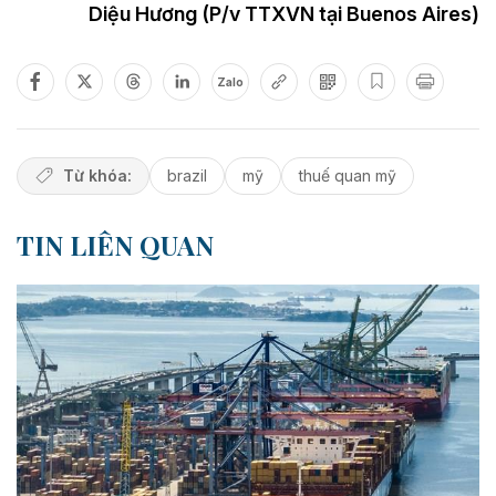
Diệu Hương (P/v TTXVN tại Buenos Aires)
Zalo
Từ khóa:
brazil
mỹ
thuế quan mỹ
TIN LIÊN QUAN