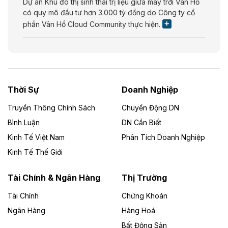
Dự án Khu đô thị sinh thái trị liệu giữa mây trời Vân Hồ
có quy mô đầu tư hơn 3.000 tỷ đồng do Công ty cổ
phần Vân Hồ Cloud Community thực hiện.
Theo vietnamfinance.vn
Năng lượng môi trường Bắc Giang đầu tư
nhà máy điện rác 1.866 tỷ đồng
Thời Sự
Doanh Nghiệp
Dự án Nhà máy xử lý rác và phát điện Bắc Giang do
Công ty TNHH Năng lượng môi trường Bắc Giang làm
Truyền Thông Chính Sách
Chuyển Động DN
chủ đầu tư, có tổng mức đầu tư 1.866 tỷ đồng.
Bình Luận
DN Cần Biết
Kinh Tế Việt Nam
Phân Tích Doanh Nghiệp
Theo vietnamfinance.vn
Đức Long Gia Lai mở rộng ‘hệ sinh thái’
Kinh Tế Thế Giới
năng lượng với loạt dự án nghìn tỷ ở Gia
Lai
Tài Chính & Ngân Hàng
Thị Trường
Tài Chính
Chứng Khoán
Bốn doanh nghiệp có sự góp vốn của Công ty Cổ
phần Tập đoàn Đức Long Gia Lai (HoSE: DLG) được
Ngân Hàng
Hàng Hoá
chấp thuận đầu tư 4 dự án điện gió và điện mặt trời tại
Bất Động Sản