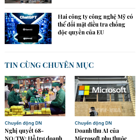
Hai công ty công nghệ Mỹ có
thể đối mặt điều tra chống
độc quyền của EU
TIN CÙNG CHUYÊN MỤC
Chuyển động DN
Chuyển động DN
Nghị quyết 68-
Doanh thu AI của
NQ/TW: Hỗ trợ doanh
Microsoft phụ thuộc