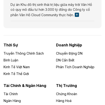
Dự án Khu đô thị sinh thái trị liệu giữa mây trời Vân Hồ
có quy mô đầu tư hơn 3.000 tỷ đồng do Công ty cổ
phần Vân Hồ Cloud Community thực hiện.
Theo vietnamfinance.vn
Năng lượng môi trường Bắc Giang đầu tư
nhà máy điện rác 1.866 tỷ đồng
Thời Sự
Doanh Nghiệp
Dự án Nhà máy xử lý rác và phát điện Bắc Giang do
Công ty TNHH Năng lượng môi trường Bắc Giang làm
Truyền Thông Chính Sách
Chuyển Động DN
chủ đầu tư, có tổng mức đầu tư 1.866 tỷ đồng.
Bình Luận
DN Cần Biết
Kinh Tế Việt Nam
Phân Tích Doanh Nghiệp
Theo vietnamfinance.vn
Đức Long Gia Lai mở rộng ‘hệ sinh thái’
Kinh Tế Thế Giới
năng lượng với loạt dự án nghìn tỷ ở Gia
Lai
Tài Chính & Ngân Hàng
Thị Trường
Tài Chính
Chứng Khoán
Bốn doanh nghiệp có sự góp vốn của Công ty Cổ
phần Tập đoàn Đức Long Gia Lai (HoSE: DLG) được
Ngân Hàng
Hàng Hoá
chấp thuận đầu tư 4 dự án điện gió và điện mặt trời tại