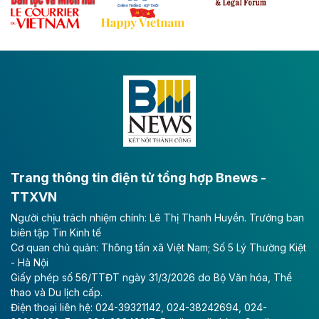
Đề xuất đầu tư 11.500 tỷ đồng xây dựng cao
tốc CT.11 qua Ninh Bình
Dự án đầu tư tuyến cao tốc CT.11, đoạn Liêm Tuyền -
Đông A dài khoảng 25,1 km được kỳ vọng sẽ tạo động
lực phát triển kinh tế - xã hội khu vực phía Nam đồng
bằng sông Hồng.
Theo baodautu.vn
ACV rót gần 40 ngàn tỷ đồng vào sân bay
Long Thành
Trang thông tin điện tử tổng hợp Bnews -
TTXVN
Tổng công ty Cảng hàng không Việt Nam - CTCP
Người chịu trách nhiệm chính: Lê Thị Thanh Huyền. Trưởng ban
(ACV) vừa lập kỷ lục mới về lợi nhuận trong quý
biên tập Tin Kinh tế
II/2026.
Cơ quan chủ quản: Thông tấn xã Việt Nam; Số 5 Lý Thường Kiệt
- Hà Nội
Theo baodautu.vn
Giấy phép số 56/TTĐT ngày 31/3/2026 do Bộ Văn hóa, Thể
Vinaconex lập đỉnh doanh thu
thao và Du lịch cấp.
Điện thoại liên hệ: 024-39321142, 024-38242694, 024-
Tổng CTCP Xuất nhập khẩu và Xây dựng Việt Nam