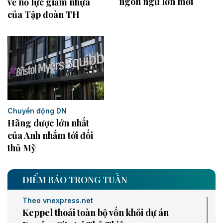
ngôn ngữ lớn mới
về nỗ lực giảm nhựa
của Tập đoàn TH
Chuyển động DN
Hãng dược lớn nhất
của Anh nhắm tới đối
thủ Mỹ
ĐIỂM BÁO TRONG TUẦN
Theo vnexpress.net
Keppel thoái toàn bộ vốn khỏi dự án