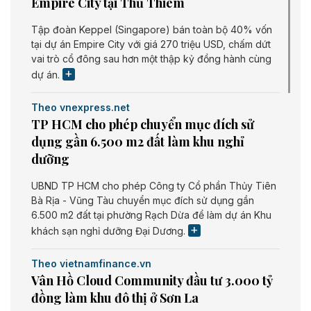
Empire City tại Thủ Thiêm
Tập đoàn Keppel (Singapore) bán toàn bộ 40% vốn
tại dự án Empire City với giá 270 triệu USD, chấm dứt
vai trò cổ đông sau hơn một thập kỷ đồng hành cùng
dự án.
Theo vnexpress.net
TP HCM cho phép chuyển mục đích sử
dụng gần 6.500 m2 đất làm khu nghỉ
dưỡng
UBND TP HCM cho phép Công ty Cổ phần Thủy Tiên
Bà Rịa - Vũng Tàu chuyển mục đích sử dụng gần
6.500 m2 đất tại phường Rạch Dừa để làm dự án Khu
khách sạn nghỉ dưỡng Đại Dương.
Theo vietnamfinance.vn
Vân Hồ Cloud Community đầu tư 3.000 tỷ
đồng làm khu đô thị ở Sơn La