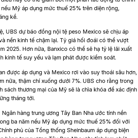
 nếu Mỹ áp dụng mức thuế 25% trên diện rộng,
áng kể.
 tệ, UBS dự báo đồng nội tệ peso Mexico sẽ chịu áp
 và nền kinh tế chậm lại. Tỷ giá hối đoái có thể vượt
m 2025. Hơn nữa, Banxico có thể sẽ hạ tỷ lệ lãi xuất
h kinh tế suy yếu và lạm phát được kiểm soát.
an được áp dụng và Mexico rơi vào suy thoái sâu hơn,
hêm nữa, thậm chí xuống dưới 7%. UBS cho rằng trong
ính sách thương mại của Mỹ sẽ là chìa khóa để xác định
ững tháng tới.
y, Ngân hàng trung ương Tây Ban Nha ước tính nền
 trong ba năm nếu Mỹ áp dụng mức thuế 25% đối với
 Chính phủ của Tổng thống Sheinbaum áp dụng biện