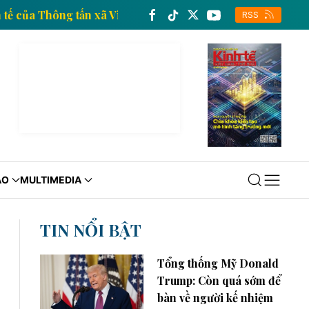
ng tin kinh tế của Thông tấn xã Việt Nam
Trang thô
RSS
ÁO
MULTIMEDIA
TIN NỔI BẬT
Tổng thống Mỹ Donald
Trump: Còn quá sớm để
bàn về người kế nhiệm