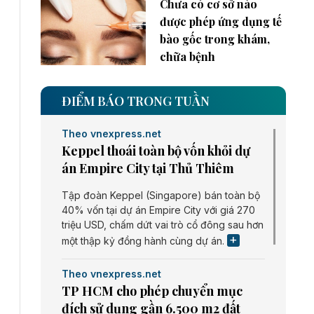
Chưa có cơ sở nào
được phép ứng dụng tế
bào gốc trong khám,
chữa bệnh
ĐIỂM BÁO TRONG TUẦN
Theo vnexpress.net
Keppel thoái toàn bộ vốn khỏi dự
án Empire City tại Thủ Thiêm
Tập đoàn Keppel (Singapore) bán toàn bộ
40% vốn tại dự án Empire City với giá 270
triệu USD, chấm dứt vai trò cổ đông sau hơn
một thập kỷ đồng hành cùng dự án.
Theo vnexpress.net
TP HCM cho phép chuyển mục
đích sử dụng gần 6.500 m2 đất