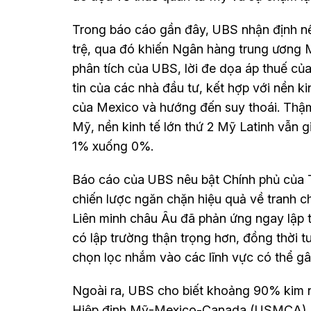
Trong báo cáo gần đây, UBS nhận định nền
trệ, qua đó khiến Ngân hàng trung ương M
phân tích của UBS, lời đe dọa áp thuế c
tin của các nhà đầu tư, kết hợp với nền k
của Mexico và hướng đến suy thoái. Thậm
Mỹ, nền kinh tế lớn thứ 2 Mỹ Latinh vẫn
1% xuống 0%.
Báo cáo của UBS nêu bật Chính phủ của 
chiến lược ngăn chặn hiệu quả về tranh 
Liên minh châu Âu đã phản ứng ngay lập 
có lập trường thận trọng hơn, đồng thời 
chọn lọc nhắm vào các lĩnh vực có thể gâ
Ngoài ra, UBS cho biết khoảng 90% kim n
Hiệp định Mỹ-Mexico-Canada (USMCA), đi