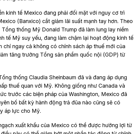
 kinh tế Mexico đang phải đối mặt với nguy cơ trì
exico (Banxico) cắt giảm lãi suất mạnh tay hơn. Theo
ủa Tổng thống Mỹ Donald Trump đã làm lung lay niềm
inh tế Mỹ suy yếu, đang làm chậm lại hoạt động kinh tế
 chí ngay cả không có chính sách áp thuế mới của
 giảm tăng trưởng Tổng sản phẩm quốc nội (GDP) từ
Tổng thống Claudia Sheinbaum đã và đang áp dụng
chấp thuế quan với Mỹ. Không giống như Canada và
tức trước các biện pháp của Washington, Mexico đã
tuyên bố bất kỳ hành động trả đũa nào cũng sẽ có
y áp lực cho Mỹ.
gạch xuất khẩu của Mexico có thể được hưởng lợi từ
ều này có thể giảm bớt một phần tác động từ chính