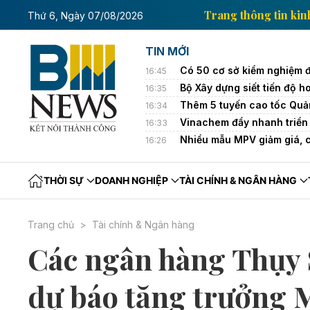
ông tin kinh tế của Thông tấn xã Việt Nam
Trang th
Thứ 6, Ngày 07/08/2026
TIN MỚI
Có 50 cơ sở kiểm nghiệm 
16:45
Bộ Xây dựng siết tiến độ h
16:35
Thêm 5 tuyến cao tốc Quả
16:34
Vinachem đẩy nhanh triển 
16:33
Nhiều mẫu MPV giảm giá, 
16:26
THỜI SỰ
DOANH NGHIỆP
TÀI CHÍNH & NGÂN HÀNG
Trang chủ
Tài chính & Ngân hàng
Các ngân hàng Thụy 
dự báo tăng trưởng 