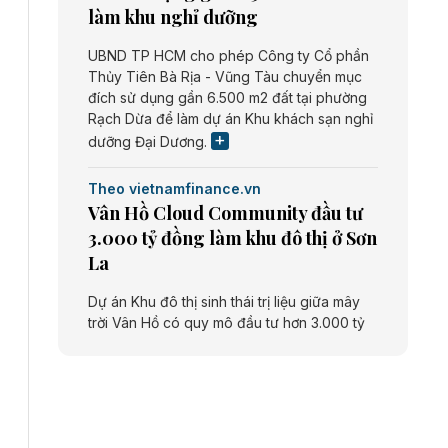
làm khu nghỉ dưỡng
UBND TP HCM cho phép Công ty Cổ phần
Thủy Tiên Bà Rịa - Vũng Tàu chuyển mục
đích sử dụng gần 6.500 m2 đất tại phường
Rạch Dừa để làm dự án Khu khách sạn nghỉ
dưỡng Đại Dương.
Theo vietnamfinance.vn
Vân Hồ Cloud Community đầu tư
3.000 tỷ đồng làm khu đô thị ở Sơn
La
Dự án Khu đô thị sinh thái trị liệu giữa mây
trời Vân Hồ có quy mô đầu tư hơn 3.000 tỷ
đồng do Công ty cổ phần Vân Hồ Cloud
Community thực hiện.
Theo vietnamfinance.vn
Năng lượng môi trường Bắc Giang