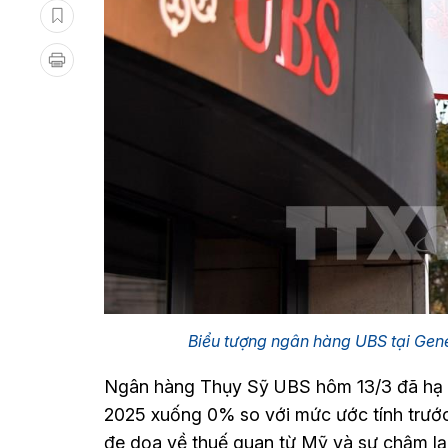
Biểu tượng ngân hàng UBS tại Gen
Ngân hàng Thụy Sỹ UBS hôm 13/3 đã hạ d
2025 xuống 0% so với mức ước tính trước
đe dọa về thuế quan từ Mỹ và sự chậm lại