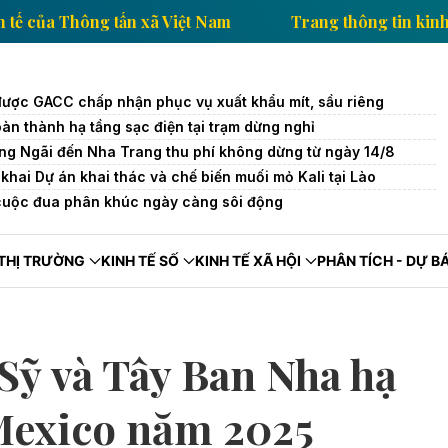
ông tin kinh tế của Thông tấn xã Việt Nam
Trang thô
được GACC chấp nhận phục vụ xuất khẩu mít, sầu riêng
oàn thành hạ tầng sạc điện tại trạm dừng nghỉ
ng Ngãi đến Nha Trang thu phí không dừng từ ngày 14/8
khai Dự án khai thác và chế biến muối mỏ Kali tại Lào
cuộc đua phân khúc ngày càng sôi động
THỊ TRƯỜNG
KINH TẾ SỐ
KINH TẾ XÃ HỘI
PHÂN TÍCH - DỰ B
Sỹ và Tây Ban Nha hạ
Mexico năm 2025