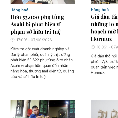
Hàng hoá
Hàng hoá
Giá dầu tă
Hơn 53.000 phụ tùng
những lo n
Asahi bị phát hiện vi
hoạch mở l
phạm sở hữu trí tuệ
Hormuz
17:09' - 07/08/2026
16:06' - 07
Kiểm tra đột xuất doanh nghiệp và
đại lý phân phối, quản lý thị trường
Giá dầu thô nối
phát hiện 53.622 phụ tùng ô tô nhãn
phiên 7/8, trướ
Asahi vi phạm liên quan đến nhãn
quan đến việc m
hàng hóa, thương mại điện tử, quảng
Hormuz.
cáo và sở hữu trí tuệ.