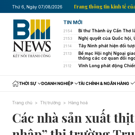
n kinh tế của Thông tấn xã Việt Nam
Trang thông tin
Thứ 6, Ngày 07/08/2026
TIN MỚI
Bí thư Thành ủy Cần Thơ l
21:54
Nghị quyết của Quốc hội,
21:53
Tây Ninh phát hiện đối tượ
21:14
Bế mạc Hội nghị Ngoại gia
21:13
thống các cơ quan đối ng
Vĩnh Long phát động Chiế
21:12
THỜI SỰ
DOANH NGHIỆP
TÀI CHÍNH & NGÂN HÀNG
Trang chủ
Thị trường
Hàng hoá
Các nhà sản xuất th
nhập” thị trường Tr