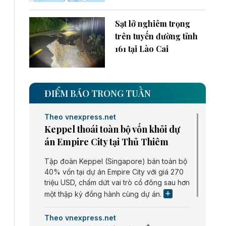
Sạt lở nghiêm trọng
trên tuyến đường tỉnh
161 tại Lào Cai
ĐIỂM BÁO TRONG TUẦN
Theo vnexpress.net
Keppel thoái toàn bộ vốn khỏi dự
án Empire City tại Thủ Thiêm
Tập đoàn Keppel (Singapore) bán toàn bộ
40% vốn tại dự án Empire City với giá 270
triệu USD, chấm dứt vai trò cổ đông sau hơn
một thập kỷ đồng hành cùng dự án.
Theo vnexpress.net