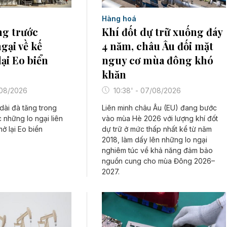
Hàng hoá
Khí đốt dự trữ xuống đáy
ng trước
4 năm, châu Âu đối mặt
gại về kế
nguy cơ mùa đông khó
ại Eo biển
khăn
10:38' - 07/08/2026
/08/2026
Liên minh châu Âu (EU) đang bước
 dài đà tăng trong
vào mùa Hè 2026 với lượng khí đốt
c những lo ngại liên
dự trữ ở mức thấp nhất kể từ năm
ở lại Eo biển
2018, làm dấy lên những lo ngại
nghiêm túc về khả năng đảm bảo
nguồn cung cho mùa Đông 2026–
2027.