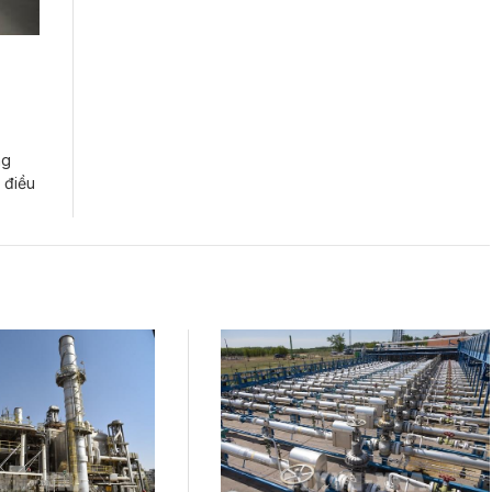
ng
 điều