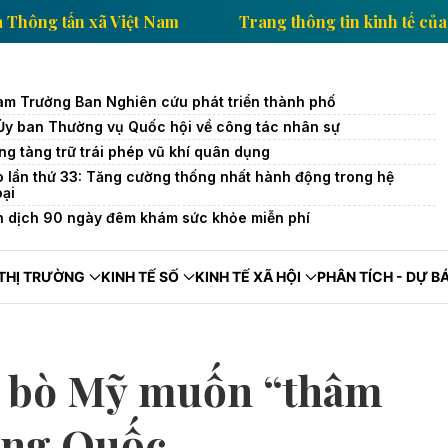
 kinh tế của Thông tấn xã Việt Nam
Trang thông tin
àm Trưởng Ban Nghiên cứu phát triển thành phố
 Ủy ban Thường vụ Quốc hội về công tác nhân sự
ng tàng trữ trái phép vũ khí quân dụng
o lần thứ 33: Tăng cường thống nhất hành động trong hệ
oại
n dịch 90 ngày đêm khám sức khỏe miễn phí
THỊ TRƯỜNG
KINH TẾ SỐ
KINH TẾ XÃ HỘI
PHÂN TÍCH - DỰ B
ịt bò Mỹ muốn “thâm
ung Quốc