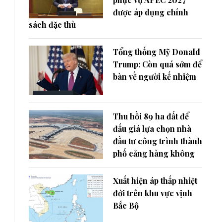
được áp dụng chính
sách đặc thù
Tổng thống Mỹ Donald
Trump: Còn quá sớm để
bàn về người kế nhiệm
Thu hồi 89 ha đất để
đấu giá lựa chọn nhà
đầu tư công trình thành
phố cảng hàng không
Xuất hiện áp thấp nhiệt
đới trên khu vực vịnh
Bắc Bộ