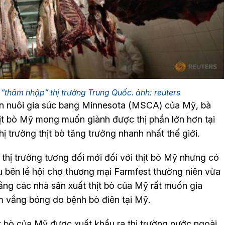
“thâm nhập” thị trường Trung Quốc. ảnh: reuters
ăn nuôi gia súc bang Minnesota (MSCA) của Mỹ, bà
hịt bò Mỹ mong muốn giành được thị phần lớn hơn tại
hị trường thịt bò tăng trưởng nhanh nhất thế giới.
thị trường tương đối mới đối với thịt bò Mỹ nhưng có
ểu bên lề hội chợ thương mại Farmfest thường niên vừa
rằng các nhà sản xuất thịt bò của Mỹ rất muốn gia
m vắng bóng do bệnh bò điên tại Mỹ.
t bò của Mỹ được xuất khẩu ra thị trường nước ngoài