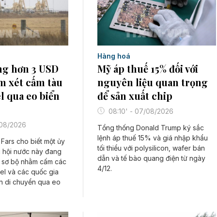
Hàng hoá
ng hơn 3 USD
Mỹ áp thuế 15% đối với
m xét cấm tàu
nguyên liệu quan trọng
el qua eo biển
để sản xuất chip
08:10' - 07/08/2026
/08/2026
Tổng thống Donald Trump ký sắc
lệnh áp thuế 15% và giá nhập khẩu
Fars cho biết một ủy
tối thiểu với polysilicon, wafer bán
 hội nước này đang
dẫn và tế bào quang điện từ ngày
t sơ bộ nhằm cấm các
4/12.
ael và các quốc gia
ện di chuyển qua eo