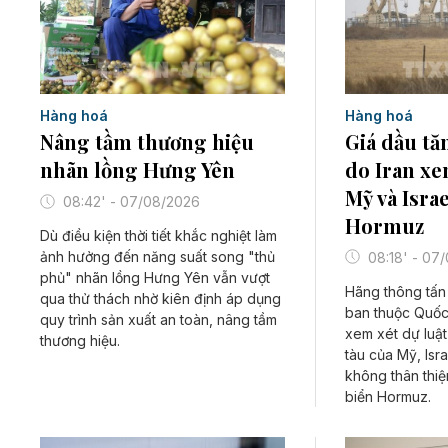
Hàng hoá
Hàng hoá
Giá dầu tă
Nâng tầm thương hiệu
do Iran xe
nhãn lồng Hưng Yên
Mỹ và Isra
08:42' - 07/08/2026
Hormuz
Dù điều kiện thời tiết khắc nghiệt làm
ảnh hưởng đến năng suất song "thủ
08:18' - 07
phủ" nhãn lồng Hưng Yên vẫn vượt
Hãng thông tấn 
qua thử thách nhờ kiên định áp dụng
ban thuộc Quốc
quy trình sản xuất an toàn, nâng tầm
xem xét dự luậ
thương hiệu.
tàu của Mỹ, Isr
không thân thi
biển Hormuz.