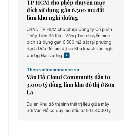
TP HCM cho phép chuyển mục
đích sử dụng gần 6.500 m2 đất
làm khu nghỉ dưỡng
UBND TP HCM cho phép Công ty Cổ phần
Thủy Tiên Bà Rịa - Vũng Tàu chuyển mục
đích sử dụng gần 6.500 m2 đất tại phường
Rạch Dừa để làm dự án Khu khách sạn nghỉ
dưỡng Đại Dương.
Theo vietnamfinance.vn
Vân Hồ Cloud Community đầu tư
3.000 tỷ đồng làm khu đô thị ở Sơn
La
Dự án Khu đô thị sinh thái trị liệu giữa mây
trời Vân Hồ có quy mô đầu tư hơn 3.000 tỷ
đồng do Công ty cổ phần Vân Hồ Cloud
Community thực hiện.