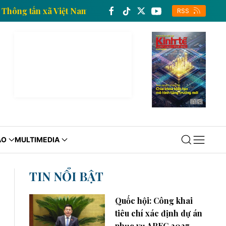
 kinh tế của Thông tấn xã Việt Nam
Trang thông tin 
RSS
ÁO
MULTIMEDIA
TIN NỔI BẬT
Quốc hội: Công khai
tiêu chí xác định dự án
phục vụ APEC 2027