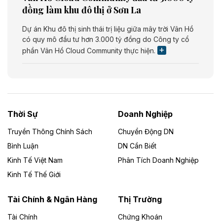
đồng làm khu đô thị ở Sơn La
Dự án Khu đô thị sinh thái trị liệu giữa mây trời Vân Hồ
có quy mô đầu tư hơn 3.000 tỷ đồng do Công ty cổ
phần Vân Hồ Cloud Community thực hiện.
Theo vietnamfinance.vn
Năng lượng môi trường Bắc Giang đầu tư
nhà máy điện rác 1.866 tỷ đồng
Thời Sự
Doanh Nghiệp
Dự án Nhà máy xử lý rác và phát điện Bắc Giang do
Công ty TNHH Năng lượng môi trường Bắc Giang làm
Truyền Thông Chính Sách
Chuyển Động DN
chủ đầu tư, có tổng mức đầu tư 1.866 tỷ đồng.
Bình Luận
DN Cần Biết
Kinh Tế Việt Nam
Phân Tích Doanh Nghiệp
Theo vietnamfinance.vn
Đức Long Gia Lai mở rộng ‘hệ sinh thái’
Kinh Tế Thế Giới
năng lượng với loạt dự án nghìn tỷ ở Gia
Lai
Tài Chính & Ngân Hàng
Thị Trường
Tài Chính
Chứng Khoán
Bốn doanh nghiệp có sự góp vốn của Công ty Cổ