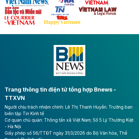
Theo baodautu.vn
Đề xuất đầu tư 11.500 tỷ đồng xây dựng cao
tốc CT.11 qua Ninh Bình
Dự án đầu tư tuyến cao tốc CT.11, đoạn Liêm Tuyền -
Đông A dài khoảng 25,1 km được kỳ vọng sẽ tạo động
lực phát triển kinh tế - xã hội khu vực phía Nam đồng
bằng sông Hồng.
Theo baodautu.vn
ACV rót gần 40 ngàn tỷ đồng vào sân bay
Long Thành
Trang thông tin điện tử tổng hợp Bnews -
TTXVN
Tổng công ty Cảng hàng không Việt Nam - CTCP
Người chịu trách nhiệm chính: Lê Thị Thanh Huyền. Trưởng ban
(ACV) vừa lập kỷ lục mới về lợi nhuận trong quý
biên tập Tin Kinh tế
II/2026.
Cơ quan chủ quản: Thông tấn xã Việt Nam; Số 5 Lý Thường Kiệt
- Hà Nội
Theo baodautu.vn
Giấy phép số 56/TTĐT ngày 31/3/2026 do Bộ Văn hóa, Thể
Vinaconex lập đỉnh doanh thu