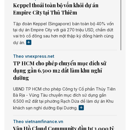
Keppel thoái toàn bộ vốn khỏi dự án
Empire City tại Thủ Thiêm
Tập đoàn Keppel (Singapore) bán toàn bộ 40% vốn
tại dự án Empire City với giá 270 triệu USD, chấm dứt
vai trò cổ đông sau hơn một thập kỷ đồng hành cùng
dự án.
Theo vnexpress.net
TP HCM cho phép chuyển mục đích sử
dụng gần 6.500 m2 đất làm khu nghỉ
dưỡng
UBND TP HCM cho phép Công ty Cổ phần Thủy Tiên
Bà Rịa - Vũng Tàu chuyển mục đích sử dụng gần
6.500 m2 đất tại phường Rạch Dừa để làm dự án Khu
khách sạn nghỉ dưỡng Đại Dương.
Theo vietnamfinance.vn
Vân Hồ Cloud Community đầu tư 3.000 tỷ