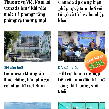
Thương vụ Việt Nam tại
Canada áp dụng biện
Canada lưu ý khi "đất
pháp tự vệ tạm thời với
nước Lá phong" tăng
tủ gỗ và tủ lavabo nhập
phòng vệ thương mại
khẩu
DN cần biết
DN cần biết
Indonesia không áp
Hỗ trợ doanh nghiệp
thuế chống bán phá giá
tiếp cận nhà đầu tư, mở
với nhựa từ Việt Nam
rộng thị trường xuất
khẩu