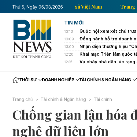
Trang thông tin kinh tế của Thông tấn xã Việt Nam
Thứ 5, Ngày 06/08/2026
TIN MỚI
Quốc hội xem xét chủ trươ
13:13
Đồng hành hỗ trợ doanh ng
13:09
Nhận diện thương hiệu “Ch
13:00
Khai mạc Triển lãm quốc 
12:20
Vụ cháy nhà dân lúc rạng 
12:15
THỜI SỰ
DOANH NGHIỆP
TÀI CHÍNH & NGÂN HÀNG
Trang chủ
Tài chính & Ngân hàng
Tài chính
Chống gian lận hóa 
nghệ dữ liệu lớn