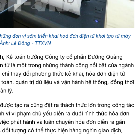
ững đơn vị sớm triển khai hoá đơn điện tử khởi tạo từ máy
n. Ảnh: Lê Đông - TTXVN
ình, Kế toán trưởng Công ty cổ phần Đường Quảng
ện tử là một trong những thành công nổi bật của ngành
g chỉ thay đổi phương thức kê khai, hóa đơn điện tử
toán, quản trị dữ liệu và vận hành hệ thống, đồng thời
ản lý.
 được tạo ra cũng đặt ra thách thức lớn trong công tác
nh vi vi phạm chủ yếu diễn ra dưới hình thức hóa đơn
p việc phát hành và luân chuyển hóa đơn diễn ra gần
c đối tượng có thể thực hiện hàng nghìn giao dịch,