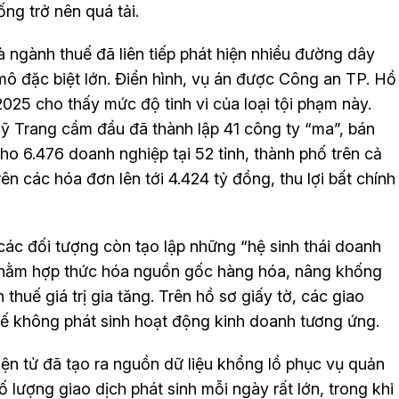
ng trở nên quá tải.
à ngành thuế đã liên tiếp phát hiện nhiều đường dây
 mô đặc biệt lớn. Điển hình, vụ án được Công an TP. Hồ
025 cho thấy mức độ tinh vi của loại tội phạm này.
Trang cầm đầu đã thành lập 41 công ty “ma”, bán
cho 6.476 doanh nghiệp tại 52 tỉnh, thành phố trên cả
rên các hóa đơn lên tới 4.424 tỷ đồng, thu lợi bất chính
các đối tượng còn tạo lập những “hệ sinh thái doanh
nhằm hợp thức hóa nguồn gốc hàng hóa, nâng khống
thuế giá trị gia tăng. Trên hồ sơ giấy tờ, các giao
tế không phát sinh hoạt động kinh doanh tương ứng.
iện tử đã tạo ra nguồn dữ liệu khổng lồ phục vụ quản
 lượng giao dịch phát sinh mỗi ngày rất lớn, trong khi