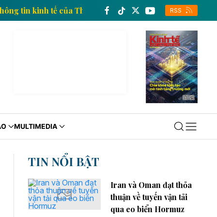
Trang thông tin kinh tế của Thông tấn xã Việt Nam
RSS
ÁO
MULTIMEDIA
TIN NỔI BẬT
Iran và Oman đạt thỏa
thuận về tuyến vận tải
qua eo biển Hormuz