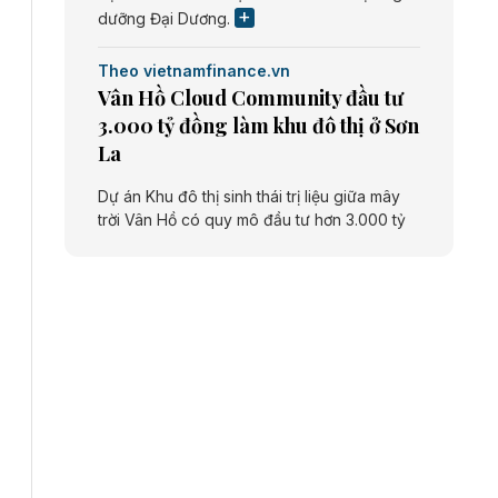
dưỡng Đại Dương.
Theo vietnamfinance.vn
Vân Hồ Cloud Community đầu tư
3.000 tỷ đồng làm khu đô thị ở Sơn
La
Dự án Khu đô thị sinh thái trị liệu giữa mây
trời Vân Hồ có quy mô đầu tư hơn 3.000 tỷ
đồng do Công ty cổ phần Vân Hồ Cloud
Community thực hiện.
Theo vietnamfinance.vn
Năng lượng môi trường Bắc Giang
đầu tư nhà máy điện rác 1.866 tỷ
đồng
Dự án Nhà máy xử lý rác và phát điện Bắc
Giang do Công ty TNHH Năng lượng môi
trường Bắc Giang làm chủ đầu tư, có tổng