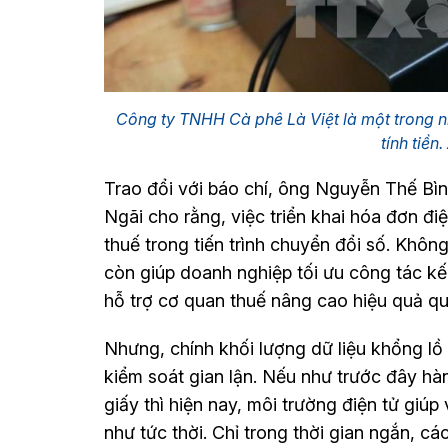
Công ty TNHH Cà phê Là Việt là một trong nh
tính tiề
Trao đổi với báo chí, ông Nguyễn Thế B
Ngãi cho rằng, việc triển khai hóa đơn đi
thuế trong tiến trình chuyển đổi số. Khôn
còn giúp doanh nghiệp tối ưu công tác kế 
hỗ trợ cơ quan thuế nâng cao hiệu quả qu
Nhưng, chính khối lượng dữ liệu khổng lồ
kiểm soát gian lận. Nếu như trước đây hà
giấy thì hiện nay, môi trường điện tử giú
như tức thời. Chỉ trong thời gian ngắn, cá