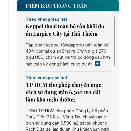
ĐIỂM BÁO TRONG TUẦN
Theo vnexpress.net
Keppel thoái toàn bộ vốn khỏi dự
án Empire City tại Thủ Thiêm
Tập đoàn Keppel (Singapore) bán toàn bộ
40% vốn tại dự án Empire City với giá 270
triệu USD, chấm dứt vai trò cổ đông sau hơn
một thập kỷ đồng hành cùng dự án.
Theo vnexpress.net
TP HCM cho phép chuyển mục
đích sử dụng gần 6.500 m2 đất
làm khu nghỉ dưỡng
UBND TP HCM cho phép Công ty Cổ phần
Thủy Tiên Bà Rịa - Vũng Tàu chuyển mục
đích sử dụng gần 6.500 m2 đất tại phường
Rạch Dừa để làm dự án Khu khách sạn nghỉ