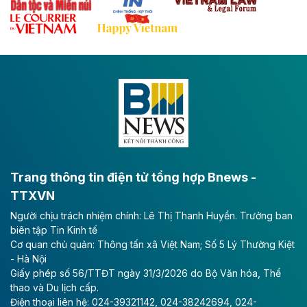
Theo baodautu.vn
Đề xuất đầu tư 11.500 tỷ đồng xây dựng cao
tốc CT.11 qua Ninh Bình
Dự án đầu tư tuyến cao tốc CT.11, đoạn Liêm Tuyền -
Đông A dài khoảng 25,1 km được kỳ vọng sẽ tạo động
lực phát triển kinh tế - xã hội khu vực phía Nam đồng
bằng sông Hồng.
Theo baodautu.vn
ACV rót gần 40 ngàn tỷ đồng vào sân bay
Long Thành
Trang thông tin điện tử tổng hợp Bnews -
TTXVN
Tổng công ty Cảng hàng không Việt Nam - CTCP
Người chịu trách nhiệm chính: Lê Thị Thanh Huyền. Trưởng ban
(ACV) vừa lập kỷ lục mới về lợi nhuận trong quý
biên tập Tin Kinh tế
II/2026.
Cơ quan chủ quản: Thông tấn xã Việt Nam; Số 5 Lý Thường Kiệt
- Hà Nội
Theo baodautu.vn
Giấy phép số 56/TTĐT ngày 31/3/2026 do Bộ Văn hóa, Thể
Vinaconex lập đỉnh doanh thu
thao và Du lịch cấp.
Điện thoại liên hệ: 024-39321142, 024-38242694, 024-