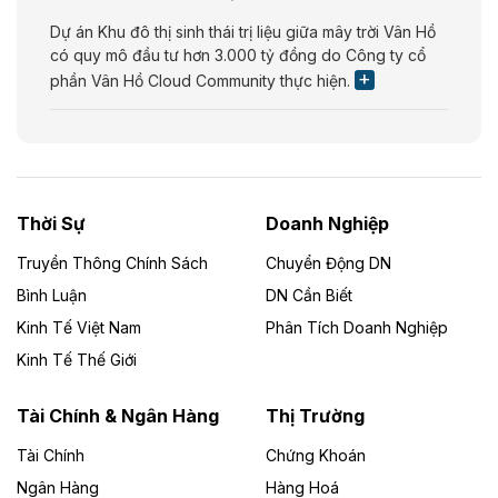
Dự án Khu đô thị sinh thái trị liệu giữa mây trời Vân Hồ
có quy mô đầu tư hơn 3.000 tỷ đồng do Công ty cổ
phần Vân Hồ Cloud Community thực hiện.
Theo vietnamfinance.vn
Năng lượng môi trường Bắc Giang đầu tư
nhà máy điện rác 1.866 tỷ đồng
Thời Sự
Doanh Nghiệp
Dự án Nhà máy xử lý rác và phát điện Bắc Giang do
Công ty TNHH Năng lượng môi trường Bắc Giang làm
Truyền Thông Chính Sách
Chuyển Động DN
chủ đầu tư, có tổng mức đầu tư 1.866 tỷ đồng.
Bình Luận
DN Cần Biết
Kinh Tế Việt Nam
Phân Tích Doanh Nghiệp
Theo vietnamfinance.vn
Đức Long Gia Lai mở rộng ‘hệ sinh thái’
Kinh Tế Thế Giới
năng lượng với loạt dự án nghìn tỷ ở Gia
Lai
Tài Chính & Ngân Hàng
Thị Trường
Tài Chính
Chứng Khoán
Bốn doanh nghiệp có sự góp vốn của Công ty Cổ
phần Tập đoàn Đức Long Gia Lai (HoSE: DLG) được
Ngân Hàng
Hàng Hoá