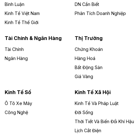
Bình Luận
DN Cần Biết
Kinh Tế Việt Nam
Phân Tích Doanh Nghiệp
Theo vietnamfinance.vn
Đức Long Gia Lai mở rộng ‘hệ sinh thái’
Kinh Tế Thế Giới
năng lượng với loạt dự án nghìn tỷ ở Gia
Lai
Tài Chính & Ngân Hàng
Thị Trường
Tài Chính
Chứng Khoán
Bốn doanh nghiệp có sự góp vốn của Công ty Cổ
phần Tập đoàn Đức Long Gia Lai (HoSE: DLG) được
Ngân Hàng
Hàng Hoá
chấp thuận đầu tư 4 dự án điện gió và điện mặt trời tại
Bất Động Sản
Gia Lai với tổng vốn hơn 4.750 tỷ đồng.
Giá Vàng
Theo vnexpress.net
Đồng Nai cho thuê gần 59 ha đất làm khu
Kinh Tế Số
Kinh Tế Xã Hội
công nghiệp ở Long Thành
Ô Tô Xe Máy
Kinh Tế Và Pháp Luật
Công Nghệ
UBND TP Đồng Nai cho Công ty Amata thuê gần 59 ha
Đời Sống
đất để đầu tư khu công nghiệp công nghệ cao Long
Thời Tiết Và Biến Đổi Khí Hậu
Thành, thời hạn đến 2065.
Lịch Cắt Điện