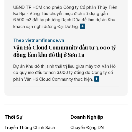
UBND TP HCM cho phép Công ty Cổ phần Thủy Tiên
Bà Rịa - Vũng Tàu chuyển mục đích sử dụng gần
6.500 m2 đất tại phường Rạch Dừa để làm dự án Khu
khách sạn nghỉ dưỡng Đại Dương.
Theo vietnamfinance.vn
Vân Hồ Cloud Community đầu tư 3.000 tỷ
đồng làm khu đô thị ở Sơn La
Dự án Khu đô thị sinh thái trị liệu giữa mây trời Vân Hồ
có quy mô đầu tư hơn 3.000 tỷ đồng do Công ty cổ
phần Vân Hồ Cloud Community thực hiện.
Theo vietnamfinance.vn
Năng lượng môi trường Bắc Giang đầu tư
nhà máy điện rác 1.866 tỷ đồng
Thời Sự
Doanh Nghiệp
Dự án Nhà máy xử lý rác và phát điện Bắc Giang do
Công ty TNHH Năng lượng môi trường Bắc Giang làm
Truyền Thông Chính Sách
Chuyển Động DN
chủ đầu tư, có tổng mức đầu tư 1.866 tỷ đồng.