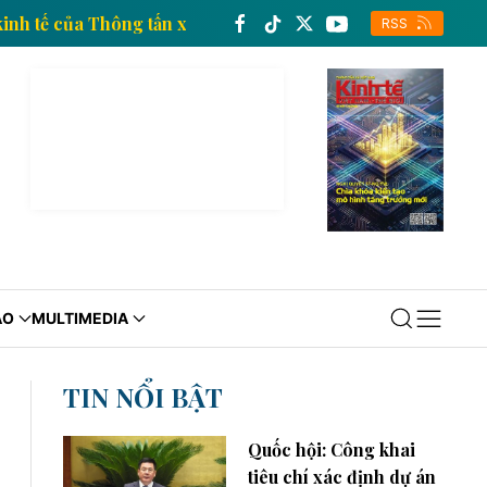
 thông tin kinh tế của Thông tấn xã Việt Nam
Trang
RSS
ÁO
MULTIMEDIA
TIN NỔI BẬT
Quốc hội: Công khai
tiêu chí xác định dự án