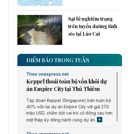
Sạt lở nghiêm trọng
trên tuyến đường tỉnh
161 tại Lào Cai
ĐIỂM BÁO TRONG TUẦN
Theo vnexpress.net
Keppel thoái toàn bộ vốn khỏi dự
án Empire City tại Thủ Thiêm
Tập đoàn Keppel (Singapore) bán toàn bộ
40% vốn tại dự án Empire City với giá 270
triệu USD, chấm dứt vai trò cổ đông sau hơn
một thập kỷ đồng hành cùng dự án.
Theo vnexpress.net