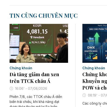
TIN CÙNG CHUYÊN MỤC
Chứng khoán
Chứng khoán
Đà tăng giảm đan xen
Chứng kho
trên TTCK châu Á
Khuyến ng
POW và ch
16:06' - 07/08/2026
08:19' - 07
Phiên 7/8, các TTCK châu Á diễn
biến trái chiều, khi khả năng đạt
Các công ty c
được thỏa thuận mở lại Eo biển