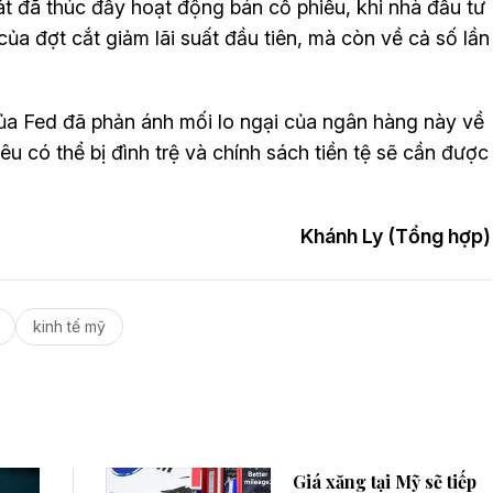
t đã thúc đẩy hoạt động bán cổ phiếu, khi nhà đầu tư
ủa đợt cắt giảm lãi suất đầu tiên, mà còn về cả số lần
ủa Fed đã phản ánh mối lo ngại của ngân hàng này về
êu có thể bị đình trệ và chính sách tiền tệ sẽ cần được
Khánh Ly (Tổng hợp)
kinh tế mỹ
Giá xăng tại Mỹ sẽ tiếp