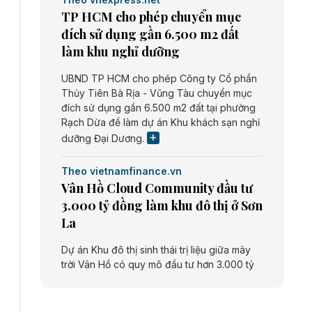
TP HCM cho phép chuyển mục
đích sử dụng gần 6.500 m2 đất
làm khu nghỉ dưỡng
UBND TP HCM cho phép Công ty Cổ phần
Thủy Tiên Bà Rịa - Vũng Tàu chuyển mục
đích sử dụng gần 6.500 m2 đất tại phường
Rạch Dừa để làm dự án Khu khách sạn nghỉ
dưỡng Đại Dương.
Theo vietnamfinance.vn
Vân Hồ Cloud Community đầu tư
3.000 tỷ đồng làm khu đô thị ở Sơn
La
Dự án Khu đô thị sinh thái trị liệu giữa mây
trời Vân Hồ có quy mô đầu tư hơn 3.000 tỷ
đồng do Công ty cổ phần Vân Hồ Cloud
Community thực hiện.