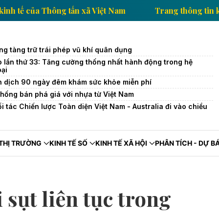
g thông tin kinh tế của Thông tấn xã Việt Nam
Trang
ng tàng trữ trái phép vũ khí quân dụng
o lần thứ 33: Tăng cường thống nhất hành động trong hệ
oại
n dịch 90 ngày đêm khám sức khỏe miễn phí
hống bán phá giá với nhựa từ Việt Nam
 tác Chiến lược Toàn diện Việt Nam - Australia đi vào chiều
THỊ TRƯỜNG
KINH TẾ SỐ
KINH TẾ XÃ HỘI
PHÂN TÍCH - DỰ B
sụt liên tục trong