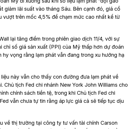
oán Mỹ đi xuống sau khi số liệu lạm phát “dội gáo
t giảm lãi suất vào tháng Sáu. Bên cạnh đó, giá cổ
hiếu vượt trên mốc 4,5% để chạm mức cao nhất kể từ
ll lại tăng điểm trong phiên giao dịch 11/4, với sự
 chỉ số giá sản xuất (PPI) của Mỹ thấp hơn dự đoán
ên hy vọng rằng lạm phát vẫn đang trong xu hướng hạ
 liệu này vẫn cho thấy con đường đưa lạm phát về
i. Chủ tịch Fed chi nhánh New York John Williams cho
nh chính sách tiền tệ, trong khi Chủ tịch Fed chi
d vẫn chưa tự tin rằng áp lực giá cả sẽ tiếp tục dịu
 về thị trường tại công ty tư vấn tài chính Carson