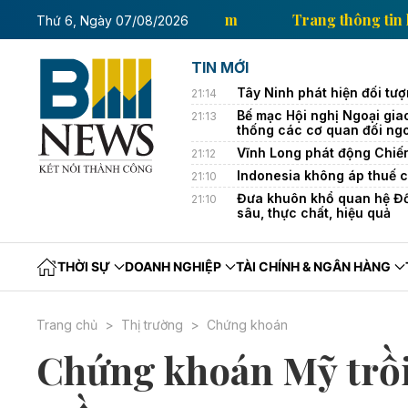
g thông tin kinh tế của Thông tấn xã Việt Nam
Tran
Thứ 6, Ngày 07/08/2026
TIN MỚI
Tây Ninh phát hiện đối tượ
21:14
Bế mạc Hội nghị Ngoại gia
21:13
thống các cơ quan đối ng
Vĩnh Long phát động Chiế
21:12
Indonesia không áp thuế c
21:10
Đưa khuôn khổ quan hệ Đối
21:10
sâu, thực chất, hiệu quả
THỜI SỰ
DOANH NGHIỆP
TÀI CHÍNH & NGÂN HÀNG
Trang chủ
Thị trường
Chứng khoán
Chứng khoán Mỹ trồi 