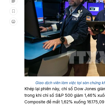
Giao dịch viên làm việc tại sàn chứng
Khép lại phiên này, chỉ số Dow Jones gi
trong khi chỉ số S&P 500 giảm 1,46% xuố
Composite để mất 1,62% xuống 16.175,09