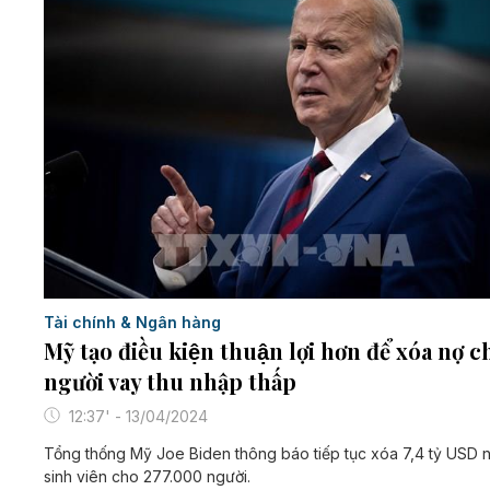
Tài chính & Ngân hàng
Mỹ tạo điều kiện thuận lợi hơn để xóa nợ c
người vay thu nhập thấp
12:37' - 13/04/2024
Tổng thống Mỹ Joe Biden thông báo tiếp tục xóa 7,4 tỷ USD n
sinh viên cho 277.000 người.