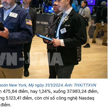
 khoán New York, Mỹ ngày 31/1/2024. Ảnh: THX/TTXVN
ảm 475,84 điểm, hay 1,24%, xuống 37.983,24 điểm,
ng 5.123,41 điểm, còn chỉ số công nghệ Nasdaq
 điểm.