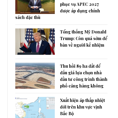
phục vụ APEC 2027
được áp dụng chính
sách đặc thù
Tổng thống Mỹ Donald
Trump: Còn quá sớm để
bàn về người kế nhiệm
Thu hồi 89 ha đất để
đấu giá lựa chọn nhà
đầu tư công trình thành
phố cảng hàng không
Xuất hiện áp thấp nhiệt
đới trên khu vực vịnh
Bắc Bộ