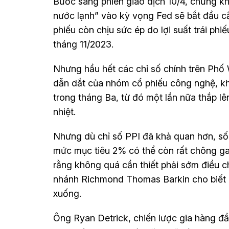
Bước sang phiên giao dịch 10/4, chứng kh
nước lạnh” vào kỳ vọng Fed sẽ bắt đầu cắ
phiếu còn chịu sức ép do lợi suất trái p
tháng 11/2023.
Nhưng hầu hết các chỉ số chính trên Phố Wa
dẫn dắt của nhóm cổ phiếu công nghệ, khi
trong tháng Ba, từ đó một lần nữa thắp l
nhiệt.
Nhưng dù chỉ số PPI đã khả quan hơn, số
mức mục tiêu 2% có thể còn rất chông ga
rằng không quá cần thiết phải sớm điều chỉ
nhánh Richmond Thomas Barkin cho biết Fe
xuống.
Ông Ryan Detrick, chiến lược gia hàng đầu