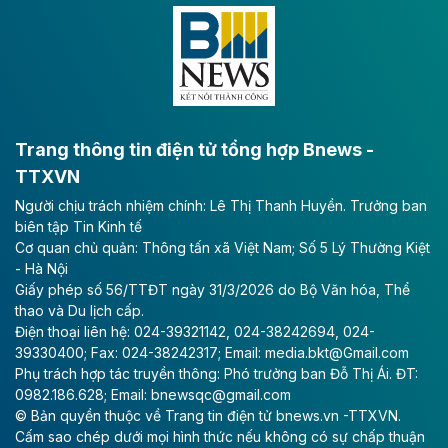
Đông A dài khoảng 25,1 km được kỳ vọng sẽ tạo động
lực phát triển kinh tế - xã hội khu vực phía Nam đồng
bằng sông Hồng.
Theo baodautu.vn
ACV rót gần 40 ngàn tỷ đồng vào sân bay
Long Thành
Trang thông tin điện tử tổng hợp Bnews -
TTXVN
Tổng công ty Cảng hàng không Việt Nam - CTCP
Người chịu trách nhiệm chính: Lê Thị Thanh Huyền. Trưởng ban
(ACV) vừa lập kỷ lục mới về lợi nhuận trong quý
biên tập Tin Kinh tế
II/2026.
Cơ quan chủ quản: Thông tấn xã Việt Nam; Số 5 Lý Thường Kiệt
- Hà Nội
Theo baodautu.vn
Giấy phép số 56/TTĐT ngày 31/3/2026 do Bộ Văn hóa, Thể
Vinaconex lập đỉnh doanh thu
thao và Du lịch cấp.
Điện thoại liên hệ: 024-39321142, 024-38242694, 024-
Tổng CTCP Xuất nhập khẩu và Xây dựng Việt Nam
39330400; Fax: 024-38242317; Email: media.bkt@Gmail.com
(Vinaconex) đã khép lại nửa đầu năm với doanh thu
Phụ trách hợp tác truyền thông: Phó trưởng ban Đỗ Thị Ái. ĐT:
thuần gần 7.268 tỷ đồng, tăng 4% so với cùng kỳ và
0982.186.628; Email: bnewsqc@gmail.com
cũng là mức cao nhất lịch sử hoạt động của doanh
© Bản quyền thuộc về Trang tin điện tử bnews.vn -TTXVN.
nghiệp.
Cấm sao chép dưới mọi hình thức nếu không có sự chấp thuận