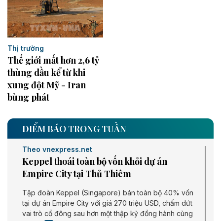
Thị trường
Thế giới mất hơn 2,6 tỷ
thùng dầu kể từ khi
xung đột Mỹ - Iran
bùng phát
ĐIỂM BÁO TRONG TUẦN
Theo vnexpress.net
Keppel thoái toàn bộ vốn khỏi dự án
Empire City tại Thủ Thiêm
Tập đoàn Keppel (Singapore) bán toàn bộ 40% vốn
tại dự án Empire City với giá 270 triệu USD, chấm dứt
vai trò cổ đông sau hơn một thập kỷ đồng hành cùng