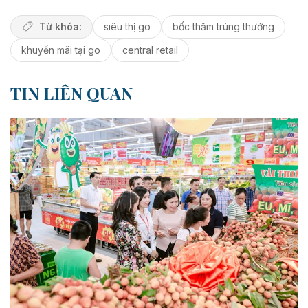
Từ khóa:
siêu thị go
bốc thăm trúng thưởng
khuyến mãi tại go
central retail
TIN LIÊN QUAN