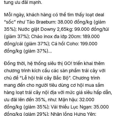
tung ưu đãi mạnh.
Mỗi ngày, khách hàng có thể tìm thấy loạt deal
“sốc” như Táo Braeburn: 38.000 đồng/kg (giảm
35%); Nước giặt Downy 2,65kg: 99.000 đồng/túi
(giảm 37%); Chảo inox đa lớp 20cm: 189.000
đồng/cái (giảm 37%); Cá hồi Coho: 199.000
đồng/kg (giảm 37%)…
Đồng thời, hệ thống siêu thị GO! triển khai thêm
chương trình kích cầu các sản phẩm trái cây với
chủ đề “Lễ hội trái cây Bắc Bộ”. Chương trình
mang đến cho người tiêu dùng cơ hội mua sắm
hàng loạt trái cây nội địa với mức giá siêu hấp dẫn,
ưu đãi lên đến 35%, như: Mận hậu: 32.000
đồng/kg (giảm 35%); Vải thiều Lục Ngạn: 35.000
đồng/kg (giảm 29%); Nhãn lồng Hưng Yên: