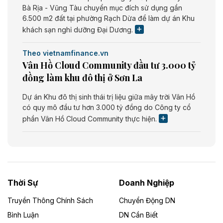
Bà Rịa - Vũng Tàu chuyển mục đích sử dụng gần
6.500 m2 đất tại phường Rạch Dừa để làm dự án Khu
khách sạn nghỉ dưỡng Đại Dương.
Theo vietnamfinance.vn
Vân Hồ Cloud Community đầu tư 3.000 tỷ
đồng làm khu đô thị ở Sơn La
Dự án Khu đô thị sinh thái trị liệu giữa mây trời Vân Hồ
có quy mô đầu tư hơn 3.000 tỷ đồng do Công ty cổ
phần Vân Hồ Cloud Community thực hiện.
Theo vietnamfinance.vn
Năng lượng môi trường Bắc Giang đầu tư
nhà máy điện rác 1.866 tỷ đồng
Thời Sự
Doanh Nghiệp
Dự án Nhà máy xử lý rác và phát điện Bắc Giang do
Công ty TNHH Năng lượng môi trường Bắc Giang làm
Truyền Thông Chính Sách
Chuyển Động DN
chủ đầu tư, có tổng mức đầu tư 1.866 tỷ đồng.
Bình Luận
DN Cần Biết