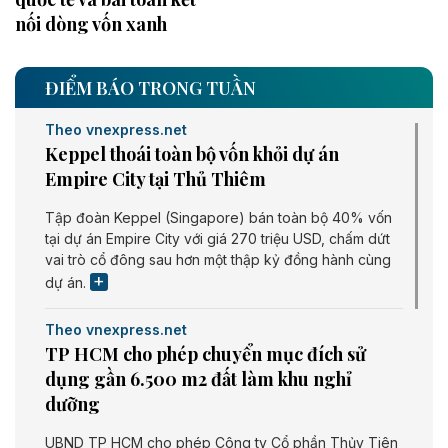
nối dòng vốn xanh
ĐIỂM BÁO TRONG TUẦN
Theo vnexpress.net
Keppel thoái toàn bộ vốn khỏi dự án
Empire City tại Thủ Thiêm
Tập đoàn Keppel (Singapore) bán toàn bộ 40% vốn
tại dự án Empire City với giá 270 triệu USD, chấm dứt
vai trò cổ đông sau hơn một thập kỷ đồng hành cùng
dự án.
Theo vnexpress.net
TP HCM cho phép chuyển mục đích sử
dụng gần 6.500 m2 đất làm khu nghỉ
dưỡng
UBND TP HCM cho phép Công ty Cổ phần Thủy Tiên