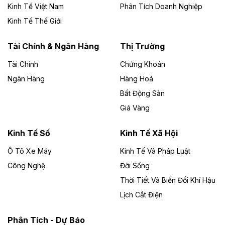
Kinh Tế Việt Nam
Phân Tích Doanh Nghiệp
Theo vietnamfinance.vn
Đức Long Gia Lai mở rộng ‘hệ sinh thái’
Kinh Tế Thế Giới
năng lượng với loạt dự án nghìn tỷ ở Gia
Lai
Tài Chính & Ngân Hàng
Thị Trường
Tài Chính
Chứng Khoán
Bốn doanh nghiệp có sự góp vốn của Công ty Cổ
phần Tập đoàn Đức Long Gia Lai (HoSE: DLG) được
Ngân Hàng
Hàng Hoá
chấp thuận đầu tư 4 dự án điện gió và điện mặt trời tại
Bất Động Sản
Gia Lai với tổng vốn hơn 4.750 tỷ đồng.
Giá Vàng
Theo vnexpress.net
Đồng Nai cho thuê gần 59 ha đất làm khu
Kinh Tế Số
Kinh Tế Xã Hội
công nghiệp ở Long Thành
Ô Tô Xe Máy
Kinh Tế Và Pháp Luật
Công Nghệ
UBND TP Đồng Nai cho Công ty Amata thuê gần 59 ha
Đời Sống
đất để đầu tư khu công nghiệp công nghệ cao Long
Thời Tiết Và Biến Đổi Khí Hậu
Thành, thời hạn đến 2065.
Lịch Cắt Điện
Theo baodautu.vn
Phân Tích - Dự Báo
Đề xuất hỗ trợ 20.000 tỷ đồng làm cao tốc