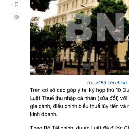
Trụ sở Bộ Tài chí
Trên cơ sở các góp ý tại kỳ họp thứ 10 Q
Luật Thuế thu nhập cá nhân (sửa đổi) với
gia cảnh, điều chỉnh biểu thuế lũy tiến v
kinh doanh.
Theo Bộ Tài chính, dự án Luật đã được C