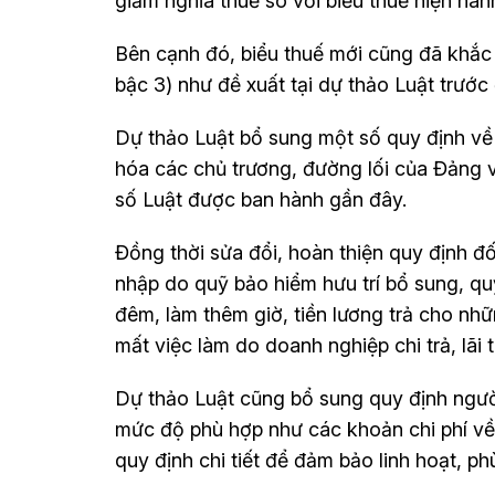
giảm nghĩa thuế so với biểu thuế hiện hàn
Bên cạnh đó, biểu thuế mới cũng đã khắc 
bậc 3) như đề xuất tại dự thảo Luật trước
Dự thảo Luật bổ sung một số quy định về 
hóa các chủ trương, đường lối của Đảng 
số Luật được ban hành gần đây.
Đồng thời sửa đổi, hoàn thiện quy định đ
nhập do quỹ bảo hiểm hưu trí bổ sung, quỹ 
đêm, làm thêm giờ, tiền lương trả cho nhữ
mất việc làm do doanh nghiệp chi trả, lãi
Dự thảo Luật cũng bổ sung quy định ngườ
mức độ phù hợp như các khoản chi phí về y
quy định chi tiết để đảm bảo linh hoạt, phù