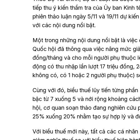
tiếp thu ý kiến thẩm tra của Ủy ban Kinh t
phiên thảo luận ngày 5/11 và 19/11 dự ki
với các nội dung nổi bật.
Một trong những nội dung nổi bật là việc
Quốc hội đã thông qua việc nâng mức giảm
đồng/tháng và cho mỗi người phụ thuộc lên
động có thu nhập lần lượt 17 triệu đồng, 
không có, có 1 hoặc 2 người phụ thuộc) s
Cùng với đó, biểu thuế lũy tiến từng phầ
bậc từ 7 xuống 5 và nới rộng khoảng cách
hội, cơ quan soạn thảo đang nghiên cứu 
25% xuống 20% nhằm tạo sự hợp lý và đồ
Với biểu thuế mới này, tất cả các cá nhâ