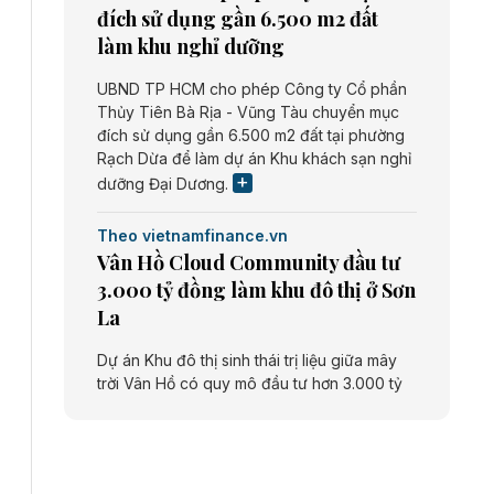
đích sử dụng gần 6.500 m2 đất
làm khu nghỉ dưỡng
UBND TP HCM cho phép Công ty Cổ phần
Thủy Tiên Bà Rịa - Vũng Tàu chuyển mục
đích sử dụng gần 6.500 m2 đất tại phường
Rạch Dừa để làm dự án Khu khách sạn nghỉ
dưỡng Đại Dương.
Theo vietnamfinance.vn
Vân Hồ Cloud Community đầu tư
3.000 tỷ đồng làm khu đô thị ở Sơn
La
Dự án Khu đô thị sinh thái trị liệu giữa mây
trời Vân Hồ có quy mô đầu tư hơn 3.000 tỷ
đồng do Công ty cổ phần Vân Hồ Cloud
Community thực hiện.
Theo vietnamfinance.vn