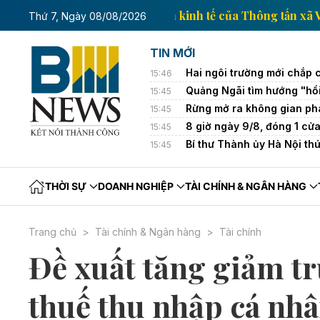
Trang thông tin kinh tế của Th
Thứ 7, Ngày 08/08/2026
TIN MỚI
Hai ngôi trường mới chắp 
15:46
Quảng Ngãi tìm hướng "hồi
15:45
Rừng mở ra không gian phá
15:45
8 giờ ngày 9/8, đóng 1 cử
15:45
Bí thư Thành ủy Hà Nội th
15:45
THỜI SỰ
DOANH NGHIỆP
TÀI CHÍNH & NGÂN HÀNG
Trang chủ
Tài chính & Ngân hàng
Tài chính
Đề xuất tăng giảm tr
thuế thu nhập cá nh