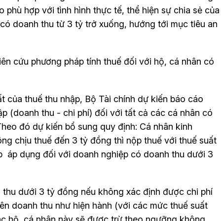
phù hợp với tình hình thực tế, thể hiện sự chia sẻ của
có doanh thu từ 3 tỷ trở xuống, hướng tới mục tiêu an
iên cứu phương pháp tính thuế đối với hộ, cá nhân có
 của thuế thu nhập, Bộ Tài chính dự kiến báo cáo
p (doanh thu - chi phí) đối với tất cả các cá nhân có
Theo đó dự kiến bổ sung quy định: Cá nhân kinh
g chịu thuế đến 3 tỷ đồng thì nộp thuế với thuế suất
p áp dụng đối với doanh nghiệp có doanh thu dưới 3
thu dưới 3 tỷ đồng nếu không xác định được chi phí
 trên doanh thu như hiện hành (với các mức thuế suất
ác hộ, cá nhân này sẽ được trừ theo ngưỡng không