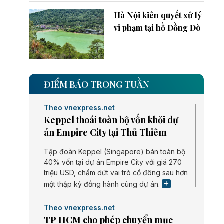
Hà Nội kiên quyết xử lý
vi phạm tại hồ Đồng Đò
ĐIỂM BÁO TRONG TUẦN
Theo vnexpress.net
Keppel thoái toàn bộ vốn khỏi dự
án Empire City tại Thủ Thiêm
Tập đoàn Keppel (Singapore) bán toàn bộ
40% vốn tại dự án Empire City với giá 270
triệu USD, chấm dứt vai trò cổ đông sau hơn
một thập kỷ đồng hành cùng dự án.
Theo vnexpress.net
TP HCM cho phép chuyển mục