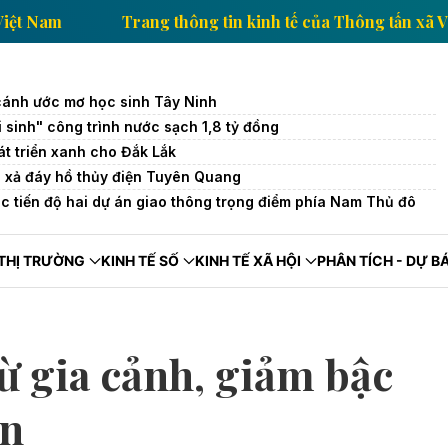
ông tấn xã Việt Nam
Trang thông tin kinh tế của Thô
cánh ước mơ học sinh Tây Ninh
 sinh" công trình nước sạch 1,8 tỷ đồng
t triển xanh cho Đắk Lắk
a xả đáy hồ thủy điện Tuyên Quang
úc tiến độ hai dự án giao thông trọng điểm phía Nam Thủ đô
THỊ TRƯỜNG
KINH TẾ SỐ
KINH TẾ XÃ HỘI
PHÂN TÍCH - DỰ B
ừ gia cảnh, giảm bậc
ân