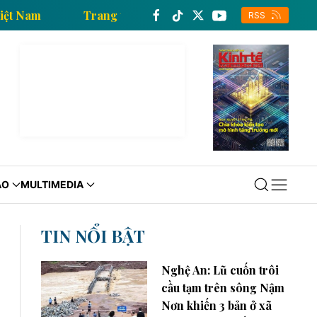
ng tấn xã Việt Nam
Trang thông tin kinh tế của Thô
RSS
ÁO
MULTIMEDIA
TIN NỔI BẬT
Nghệ An: Lũ cuốn trôi
cầu tạm trên sông Nậm
Nơn khiến 3 bản ở xã