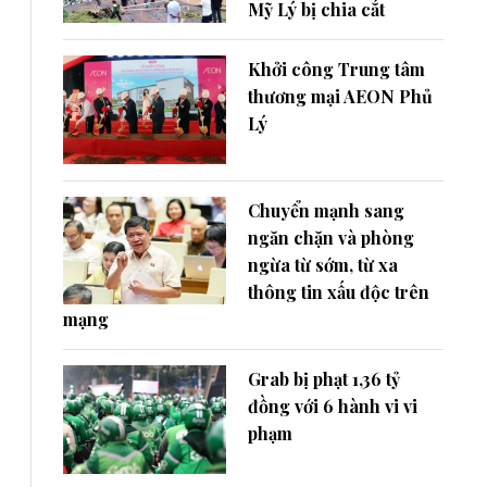
Mỹ Lý bị chia cắt
Khởi công Trung tâm
thương mại AEON Phủ
Lý
Chuyển mạnh sang
ngăn chặn và phòng
ngừa từ sớm, từ xa
thông tin xấu độc trên
mạng
Grab bị phạt 1,36 tỷ
đồng với 6 hành vi vi
phạm