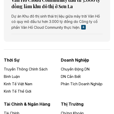
đồng làm khu đô thị ở Sơn La
Dự án Khu đô thị sinh thái trị liệu giữa mây trời Vân Hồ
có quy mô đầu tư hơn 3.000 tỷ đồng do Công ty cổ
phần Vân Hồ Cloud Community thực hiện.
Theo vietnamfinance.vn
Năng lượng môi trường Bắc Giang đầu tư
nhà máy điện rác 1.866 tỷ đồng
Thời Sự
Doanh Nghiệp
Dự án Nhà máy xử lý rác và phát điện Bắc Giang do
Công ty TNHH Năng lượng môi trường Bắc Giang làm
Truyền Thông Chính Sách
Chuyển Động DN
chủ đầu tư, có tổng mức đầu tư 1.866 tỷ đồng.
Bình Luận
DN Cần Biết
Kinh Tế Việt Nam
Phân Tích Doanh Nghiệp
Theo vietnamfinance.vn
Đức Long Gia Lai mở rộng ‘hệ sinh thái’
Kinh Tế Thế Giới
năng lượng với loạt dự án nghìn tỷ ở Gia
Lai
Tài Chính & Ngân Hàng
Thị Trường
Tài Chính
Chứng Khoán
Bốn doanh nghiệp có sự góp vốn của Công ty Cổ