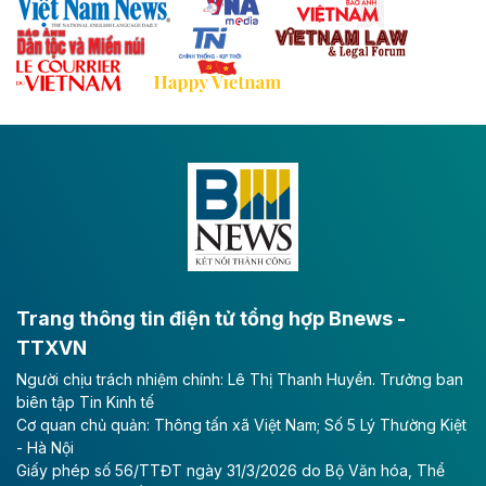
Theo baodautu.vn
Đề xuất đầu tư 11.500 tỷ đồng xây dựng cao
tốc CT.11 qua Ninh Bình
Dự án đầu tư tuyến cao tốc CT.11, đoạn Liêm Tuyền -
Đông A dài khoảng 25,1 km được kỳ vọng sẽ tạo động
lực phát triển kinh tế - xã hội khu vực phía Nam đồng
bằng sông Hồng.
Theo baodautu.vn
ACV rót gần 40 ngàn tỷ đồng vào sân bay
Long Thành
Trang thông tin điện tử tổng hợp Bnews -
TTXVN
Tổng công ty Cảng hàng không Việt Nam - CTCP
Người chịu trách nhiệm chính: Lê Thị Thanh Huyền. Trưởng ban
(ACV) vừa lập kỷ lục mới về lợi nhuận trong quý
biên tập Tin Kinh tế
II/2026.
Cơ quan chủ quản: Thông tấn xã Việt Nam; Số 5 Lý Thường Kiệt
- Hà Nội
Theo baodautu.vn
Giấy phép số 56/TTĐT ngày 31/3/2026 do Bộ Văn hóa, Thể
Vinaconex lập đỉnh doanh thu