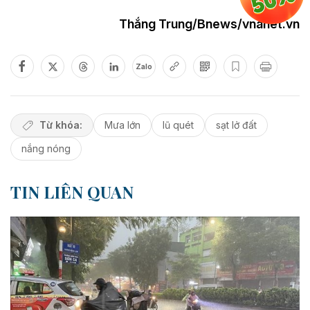
Thắng Trung/Bnews/vnanet.vn
Zalo
Từ khóa:
Mưa lớn
lũ quét
sạt lở đất
nắng nóng
TIN LIÊN QUAN