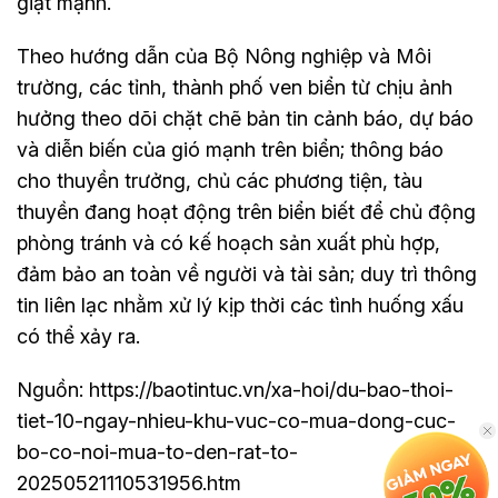
giật mạnh.
Theo hướng dẫn của Bộ Nông nghiệp và Môi
trường, các tỉnh, thành phố ven biển từ chịu ảnh
hưởng theo dõi chặt chẽ bản tin cảnh báo, dự báo
và diễn biến của gió mạnh trên biển; thông báo
cho thuyền trưởng, chủ các phương tiện, tàu
thuyền đang hoạt động trên biển biết để chủ động
phòng tránh và có kế hoạch sản xuất phù hợp,
đảm bảo an toàn về người và tài sản; duy trì thông
tin liên lạc nhằm xử lý kịp thời các tình huống xấu
có thể xảy ra.
Nguồn: https://baotintuc.vn/xa-hoi/du-bao-thoi-
tiet-10-ngay-nhieu-khu-vuc-co-mua-dong-cuc-
bo-co-noi-mua-to-den-rat-to-
20250521110531956.htm