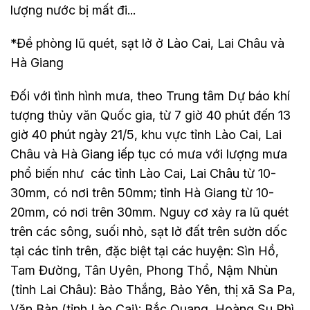
lượng nước bị mất đi...
*Đề phòng lũ quét, sạt lở ở Lào Cai, Lai Châu và
Hà Giang
Đối với tình hình mưa, theo Trung tâm Dự báo khí
tượng thủy văn Quốc gia, từ 7 giờ 40 phút đến 13
giờ 40 phút ngày 21/5, khu vực tỉnh Lào Cai, Lai
Châu và Hà Giang iếp tục có mưa với lượng mưa
phổ biến như các tỉnh Lào Cai, Lai Châu từ 10-
30mm, có nơi trên 50mm; tỉnh Hà Giang từ 10-
20mm, có nơi trên 30mm. Nguy cơ xảy ra lũ quét
trên các sông, suối nhỏ, sạt lở đất trên sườn dốc
tại các tỉnh trên, đặc biệt tại các huyện: Sìn Hồ,
Tam Đường, Tân Uyên, Phong Thổ, Nậm Nhùn
(tỉnh Lai Châu): Bảo Thắng, Bảo Yên, thị xã Sa Pa,
Văn Bàn (tỉnh Lào Cai); Bắc Quang, Hoàng Su Phì,