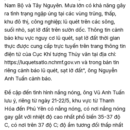
Nam Bộ và Tây Nguyên. Mưa lớn có khả năng gây
ra tình trạng ngập úng tại các vùng trũng, thấp,
khu đô thị, công nghiệp; lũ quét trên các sông,
suối nhỏ, sạt lở đất trên sườn dốc. Thông tin cảnh
báo khu vực nguy cơ lũ quét, sạt lở đất thời gian
thực được cung cấp trực tuyến trên trang thông tin
điện tử của Cục Khí tượng Thủy văn tại địa chỉ:
https://luquetsatlo.nchmf.gov.vn và trong bản tin
riêng cảnh báo lũ quét, sạt lở đất", ông Nguyễn
Anh Tuấn cảnh báo.
Đề cập đến tình hình nắng nóng, ông Vũ Anh Tuấn
lưu ý, riêng từ ngày 21-22/5, khu vực từ Thanh
Hóa đến Phú Yên có nắng nóng, có nơi nắng nóng
gay gắt với nhiệt độ cao nhất phổ biến 35-37 độ
C, có nơi trên 37 độ C; độ ẩm tương đối thấp nhất