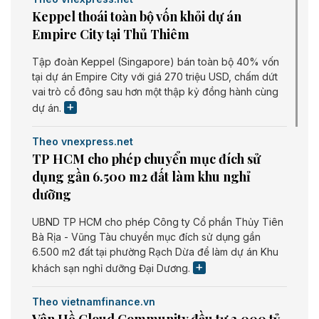
Keppel thoái toàn bộ vốn khỏi dự án
Empire City tại Thủ Thiêm
Tập đoàn Keppel (Singapore) bán toàn bộ 40% vốn
tại dự án Empire City với giá 270 triệu USD, chấm dứt
vai trò cổ đông sau hơn một thập kỷ đồng hành cùng
dự án.
Theo vnexpress.net
TP HCM cho phép chuyển mục đích sử
dụng gần 6.500 m2 đất làm khu nghỉ
dưỡng
UBND TP HCM cho phép Công ty Cổ phần Thủy Tiên
Bà Rịa - Vũng Tàu chuyển mục đích sử dụng gần
6.500 m2 đất tại phường Rạch Dừa để làm dự án Khu
khách sạn nghỉ dưỡng Đại Dương.
Theo vietnamfinance.vn
Vân Hồ Cloud Community đầu tư 3.000 tỷ