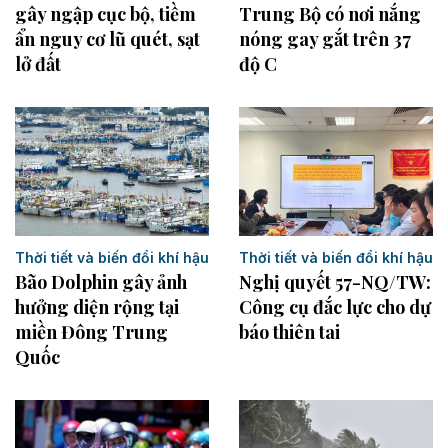
Trung Bộ có nơi nắng
gây ngập cục bộ, tiềm
nóng gay gắt trên 37
ẩn nguy cơ lũ quét, sạt
độ C
lở đất
Thời tiết và biến đổi khí hậu
Thời tiết và biến đổi khí hậu
Bão Dolphin gây ảnh
Nghị quyết 57-NQ/TW:
hưởng diện rộng tại
Công cụ đắc lực cho dự
miền Đông Trung
báo thiên tai
Quốc