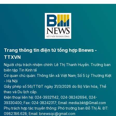
Dự án đầu tư tuyến cao tốc CT.11, đoạn Liêm Tuyền -
Đông A dài khoảng 25,1 km được kỳ vọng sẽ tạo động
lực phát triển kinh tế - xã hội khu vực phía Nam đồng
bằng sông Hồng.
Theo baodautu.vn
ACV rót gần 40 ngàn tỷ đồng vào sân bay
Long Thành
Trang thông tin điện tử tổng hợp Bnews -
TTXVN
Tổng công ty Cảng hàng không Việt Nam - CTCP
Người chịu trách nhiệm chính: Lê Thị Thanh Huyền. Trưởng ban
(ACV) vừa lập kỷ lục mới về lợi nhuận trong quý
biên tập Tin Kinh tế
II/2026.
Cơ quan chủ quản: Thông tấn xã Việt Nam; Số 5 Lý Thường Kiệt
- Hà Nội
Theo baodautu.vn
Giấy phép số 56/TTĐT ngày 31/3/2026 do Bộ Văn hóa, Thể
Vinaconex lập đỉnh doanh thu
thao và Du lịch cấp.
Điện thoại liên hệ: 024-39321142, 024-38242694, 024-
Tổng CTCP Xuất nhập khẩu và Xây dựng Việt Nam
39330400; Fax: 024-38242317; Email: media.bkt@Gmail.com
(Vinaconex) đã khép lại nửa đầu năm với doanh thu
Phụ trách hợp tác truyền thông: Phó trưởng ban Đỗ Thị Ái. ĐT:
thuần gần 7.268 tỷ đồng, tăng 4% so với cùng kỳ và
0982.186.628; Email: bnewsqc@gmail.com
cũng là mức cao nhất lịch sử hoạt động của doanh