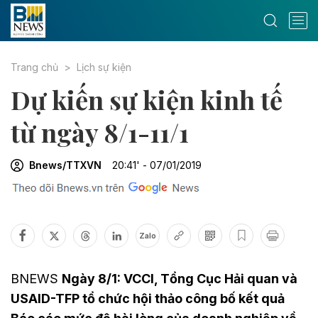
Trang chủ
Lịch sự kiện
Dự kiến sự kiện kinh tế
từ ngày 8/1-11/1
Bnews/TTXVN
20:41' - 07/01/2019
Zalo
BNEWS
Ngày 8/1: VCCI, Tổng Cục Hải quan và
USAID-TFP tổ chức hội thảo công bố kết quả