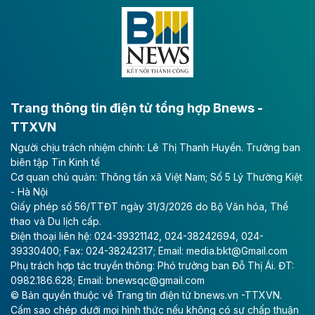
Đông A dài khoảng 25,1 km được kỳ vọng sẽ tạo động
lực phát triển kinh tế - xã hội khu vực phía Nam đồng
bằng sông Hồng.
Theo baodautu.vn
ACV rót gần 40 ngàn tỷ đồng vào sân bay
Long Thành
Trang thông tin điện tử tổng hợp Bnews -
TTXVN
Tổng công ty Cảng hàng không Việt Nam - CTCP
Người chịu trách nhiệm chính: Lê Thị Thanh Huyền. Trưởng ban
(ACV) vừa lập kỷ lục mới về lợi nhuận trong quý
biên tập Tin Kinh tế
II/2026.
Cơ quan chủ quản: Thông tấn xã Việt Nam; Số 5 Lý Thường Kiệt
- Hà Nội
Theo baodautu.vn
Giấy phép số 56/TTĐT ngày 31/3/2026 do Bộ Văn hóa, Thể
Vinaconex lập đỉnh doanh thu
thao và Du lịch cấp.
Điện thoại liên hệ: 024-39321142, 024-38242694, 024-
Tổng CTCP Xuất nhập khẩu và Xây dựng Việt Nam
39330400; Fax: 024-38242317; Email: media.bkt@Gmail.com
(Vinaconex) đã khép lại nửa đầu năm với doanh thu
Phụ trách hợp tác truyền thông: Phó trưởng ban Đỗ Thị Ái. ĐT:
thuần gần 7.268 tỷ đồng, tăng 4% so với cùng kỳ và
0982.186.628; Email: bnewsqc@gmail.com
cũng là mức cao nhất lịch sử hoạt động của doanh
© Bản quyền thuộc về Trang tin điện tử bnews.vn -TTXVN.
nghiệp.
Cấm sao chép dưới mọi hình thức nếu không có sự chấp thuận