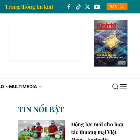
ệt Nam
Trang thông tin kinh tế của Thông tấn xã Việ
RSS
ÁO
MULTIMEDIA
TIN NỔI BẬT
Động lực mới cho hợp
tác thương mại Việt
Nam - Australia