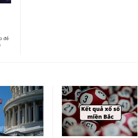
o để
ẽ