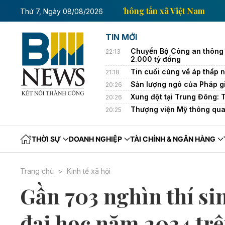
Trang thông tin kinh tế của Thông tấn xã Vi
Thứ 7, Ngày 08/08/2026
TIN MỚI
Chuyển Bộ Công an thông 
22:13
2.000 tỷ đồng
Tin cuối cùng về áp thấp nh
21:18
Sản lượng ngô của Pháp g
20:26
Xung đột tại Trung Đông: 
20:26
Thượng viện Mỹ thông qua
20:25
THỜI SỰ
DOANH NGHIỆP
TÀI CHÍNH & NGÂN HÀNG
Trang chủ
Kinh tế xã hội
Gần 703 nghìn thí si
đại học năm 2024 tr