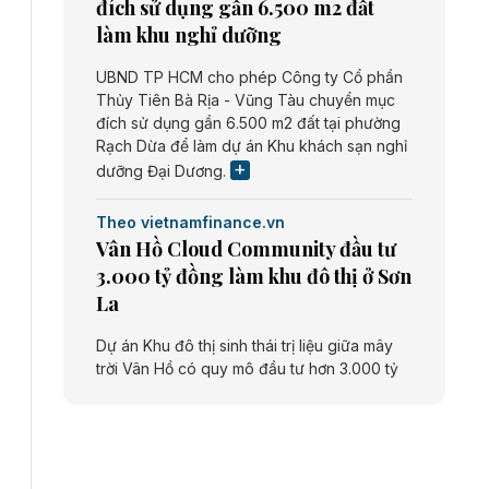
đích sử dụng gần 6.500 m2 đất
làm khu nghỉ dưỡng
UBND TP HCM cho phép Công ty Cổ phần
Thủy Tiên Bà Rịa - Vũng Tàu chuyển mục
đích sử dụng gần 6.500 m2 đất tại phường
Rạch Dừa để làm dự án Khu khách sạn nghỉ
dưỡng Đại Dương.
Theo vietnamfinance.vn
Vân Hồ Cloud Community đầu tư
3.000 tỷ đồng làm khu đô thị ở Sơn
La
Dự án Khu đô thị sinh thái trị liệu giữa mây
trời Vân Hồ có quy mô đầu tư hơn 3.000 tỷ
đồng do Công ty cổ phần Vân Hồ Cloud
Community thực hiện.
Theo vietnamfinance.vn