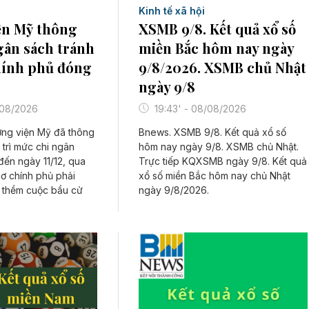
Kinh tế xã hội
ện Mỹ thông
XSMB 9/8. Kết quả xổ số
gân sách tránh
miền Bắc hôm nay ngày
hính phủ đóng
9/8/2026. XSMB chủ Nhật
ngày 9/8
/08/2026
19:43' - 08/08/2026
ng viện Mỹ đã thông
Bnews. XSMB 9/8. Kết quả xổ số
 trì mức chi ngân
hôm nay ngày 9/8. XSMB chủ Nhật.
đến ngày 11/12, qua
Trực tiếp KQXSMB ngày 9/8. Kết quả
ơ chính phủ phải
xổ số miền Bắc hôm nay chủ Nhật
 thềm cuộc bầu cử
ngày 9/8/2026.