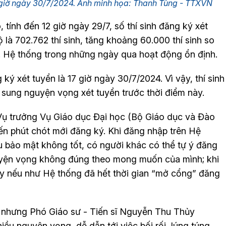
17 giờ ngày 30/7/2024. Ảnh minh họa: Thanh Tùng - TTXVN
 tính đến 12 giờ ngày 29/7, số thí sinh đăng ký xét
là 702.762 thí sinh, tăng khoảng 60.000 thí sinh so
3. Hệ thống trong những ngày qua hoạt động ổn định.
 ký xét tuyển là 17 giờ ngày 30/7/2024. Vì vậy, thí sinh
ổ sung nguyện vọng xét tuyển trước thời điểm này.
Vụ trưởng Vụ Giáo dục Đại học (Bộ Giáo dục và Đào
đến phút chót mới đăng ký. Khi đăng nhập trên Hệ
u bảo mật không tốt, có người khác có thể tự ý đăng
guyện vọng không đúng theo mong muốn của mình; khi
y nếu như Hệ thống đã hết thời gian “mở cổng” đăng
 nhưng Phó Giáo sư - Tiến sĩ Nguyễn Thu Thủy
ều nguyện vọng, dễ dẫn tới việc bối rối, lúng túng,