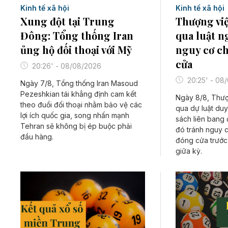
Kinh tế xã hội
Kinh tế xã hội
Xung đột tại Trung
Thượng vi
Đông: Tổng thống Iran
qua luật n
ủng hộ đối thoại với Mỹ
nguy cơ c
cửa
20:26' - 08/08/2026
20:25' - 08
Ngày 7/8, Tổng thống Iran Masoud
Pezeshkian tái khẳng định cam kết
Ngày 8/8, Thượ
theo đuổi đối thoại nhằm bảo vệ các
qua dự luật duy
lợi ích quốc gia, song nhấn mạnh
sách liên bang 
Tehran sẽ không bị ép buộc phải
đó tránh nguy c
đầu hàng.
đóng cửa trước
giữa kỳ.