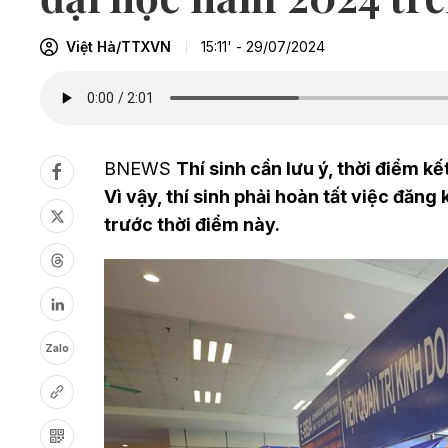
Việt Hà/TTXVN
15:11' - 29/07/2024
BNEWS
Thí sinh cần lưu ý, thời điểm k
Vì vậy, thí sinh phải hoàn tất việc đăn
trước thời điểm này.
Zalo