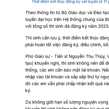
Thời điểm kết thúc đăng ký xét tuyển là 
Theo thông tin từ Bộ Giáo dục và Đào tạo,
tuyển đại học trên Hệ thống chung của Bộ 
với tổng số thí sinh đã đăng ký năm 202
Thí sinh cần lưu ý, thời điểm kết thúc đăng
phải hoàn tất việc đăng ký, điều chỉnh, b
Phó Giáo sư - Tiến sĩ Nguyễn Thu Thủy, 
tạo) khuyến nghị, thí sinh không nên để 
thống, các em cần bảo mật tài khoản. Nế
nhập vào tài khoản và sắp xếp thứ tự n
đó các em vẫn phải chấp nhận kết quả nà
ký.
Dù không giới hạn số lượng nguyện vọng
khuyên thí sinh không nên đăng ký quá nhi