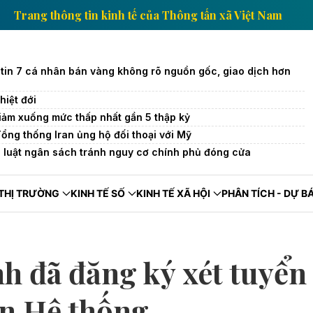
ệt Nam
Trang thông tin kinh tế của Thông tấn xã Vi
tin 7 cá nhân bán vàng không rõ nguồn gốc, giao dịch hơn
iệt đới
iảm xuống mức thấp nhất gần 5 thập kỷ
Tổng thống Iran ủng hộ đối thoại với Mỹ
 luật ngân sách tránh nguy cơ chính phủ đóng cửa
THỊ TRƯỜNG
KINH TẾ SỐ
KINH TẾ XÃ HỘI
PHÂN TÍCH - DỰ B
nh đã đăng ký xét tuyển
ên Hệ thống