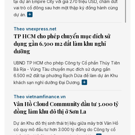
tại dự án Empire City với giá 270 triệu USD, chấm dứt
vai trò cổ đông sau hơn một thập kỷ đồng hành cùng
dự án.
Theo vnexpress.net
TP HCM cho phép chuyển mục đích sử
dụng gần 6.500 m2 đất làm khu nghỉ
dưỡng
UBND TP HCM cho phép Công ty Cổ phần Thủy Tiên
Bà Rịa - Vũng Tàu chuyển mục đích sử dụng gần
6.500 m2 đất tại phường Rạch Dừa để làm dự án Khu
khách sạn nghỉ dưỡng Đại Dương.
Theo vietnamfinance.vn
Vân Hồ Cloud Community đầu tư 3.000 tỷ
đồng làm khu đô thị ở Sơn La
Dự án Khu đô thị sinh thái trị liệu giữa mây trời Vân Hồ
có quy mô đầu tư hơn 3.000 tỷ đồng do Công ty cổ