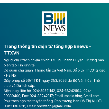
Dự án đầu tư tuyến cao tốc CT.11, đoạn Liêm Tuyền -
Đông A dài khoảng 25,1 km được kỳ vọng sẽ tạo động
lực phát triển kinh tế - xã hội khu vực phía Nam đồng
bằng sông Hồng.
Theo baodautu.vn
ACV rót gần 40 ngàn tỷ đồng vào sân bay
Long Thành
Trang thông tin điện tử tổng hợp Bnews -
TTXVN
Tổng công ty Cảng hàng không Việt Nam - CTCP
Người chịu trách nhiệm chính: Lê Thị Thanh Huyền. Trưởng ban
(ACV) vừa lập kỷ lục mới về lợi nhuận trong quý
biên tập Tin Kinh tế
II/2026.
Cơ quan chủ quản: Thông tấn xã Việt Nam; Số 5 Lý Thường Kiệt
- Hà Nội
Theo baodautu.vn
Giấy phép số 56/TTĐT ngày 31/3/2026 do Bộ Văn hóa, Thể
Vinaconex lập đỉnh doanh thu
thao và Du lịch cấp.
Điện thoại liên hệ: 024-39321142, 024-38242694, 024-
Tổng CTCP Xuất nhập khẩu và Xây dựng Việt Nam
39330400; Fax: 024-38242317; Email: media.bkt@Gmail.com
(Vinaconex) đã khép lại nửa đầu năm với doanh thu
Phụ trách hợp tác truyền thông: Phó trưởng ban Đỗ Thị Ái. ĐT:
thuần gần 7.268 tỷ đồng, tăng 4% so với cùng kỳ và
0982.186.628; Email: bnewsqc@gmail.com
cũng là mức cao nhất lịch sử hoạt động của doanh