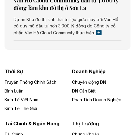
Vân Hồ Cloud Community đầu tư 3.000 tỷ
đồng làm khu đô thị ở Sơn La
Dự án Khu đô thị sinh thái trị liệu giữa mây trời Vân Hồ
có quy mô đầu tư hơn 3.000 tỷ đồng do Công ty cổ
phần Vân Hồ Cloud Community thực hiện.
Theo vietnamfinance.vn
Năng lượng môi trường Bắc Giang đầu tư
nhà máy điện rác 1.866 tỷ đồng
Thời Sự
Doanh Nghiệp
Dự án Nhà máy xử lý rác và phát điện Bắc Giang do
Công ty TNHH Năng lượng môi trường Bắc Giang làm
Truyền Thông Chính Sách
Chuyển Động DN
chủ đầu tư, có tổng mức đầu tư 1.866 tỷ đồng.
Bình Luận
DN Cần Biết
Kinh Tế Việt Nam
Phân Tích Doanh Nghiệp
Theo vietnamfinance.vn
Đức Long Gia Lai mở rộng ‘hệ sinh thái’
Kinh Tế Thế Giới
năng lượng với loạt dự án nghìn tỷ ở Gia
Lai
Tài Chính & Ngân Hàng
Thị Trường
Tài Chính
Chứng Khoán
Bốn doanh nghiệp có sự góp vốn của Công ty Cổ