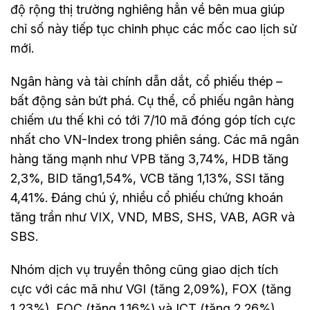
độ rộng thị trường nghiêng hẳn về bên mua giúp
chỉ số này tiếp tục chinh phục các mốc cao lịch sử
mới.
Ngân hàng và tài chính dẫn dắt, cổ phiếu thép –
bất động sản bứt phá. Cụ thể, cổ phiếu ngân hàng
chiếm ưu thế khi có tới 7/10 mã đóng góp tích cực
nhất cho VN-Index trong phiên sáng. Các mã ngân
hàng tăng mạnh như VPB tăng 3,74%, HDB tăng
2,3%, BID tăng1,54%, VCB tăng 1,13%, SSI tăng
4,41%. Đáng chú ý, nhiều cổ phiếu chứng khoán
tăng trần như VIX, VND, MBS, SHS, VAB, AGR và
SBS.
Nhóm dịch vụ truyền thông cũng giao dịch tích
cực với các mã như VGI (tăng 2,09%), FOX (tăng
1,23%), FOC (tăng 1,16%) và ICT (tăng 2,26%).