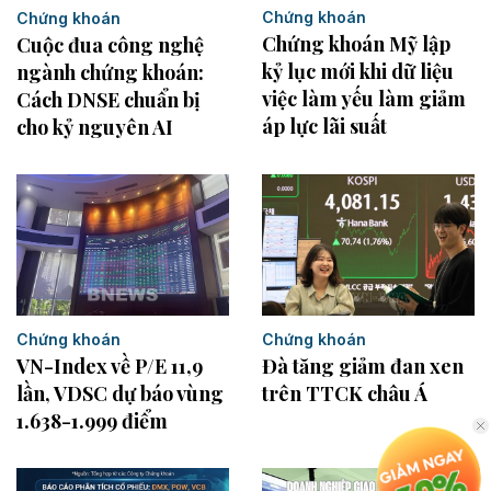
Chứng khoán
Chứng khoán
Chứng khoán Mỹ lập
Cuộc đua công nghệ
kỷ lục mới khi dữ liệu
ngành chứng khoán:
việc làm yếu làm giảm
Cách DNSE chuẩn bị
áp lực lãi suất
cho kỷ nguyên AI
Chứng khoán
Chứng khoán
VN-Index về P/E 11,9
Đà tăng giảm đan xen
lần, VDSC dự báo vùng
trên TTCK châu Á
1.638-1.999 điểm