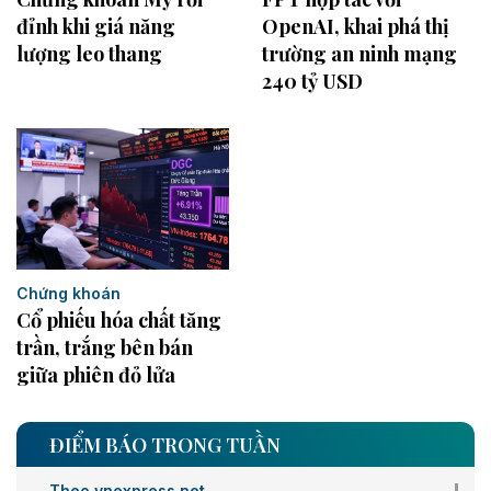
đỉnh khi giá năng
OpenAI, khai phá thị
lượng leo thang
trường an ninh mạng
240 tỷ USD
Chứng khoán
Cổ phiếu hóa chất tăng
trần, trắng bên bán
giữa phiên đỏ lửa
ĐIỂM BÁO TRONG TUẦN
Theo vnexpress.net