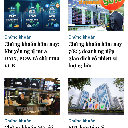
Chứng khoán
Chứng khoán
Chứng khoán hôm nay
Chứng khoán hôm nay:
7/8: 5 doanh nghiệp
Khuyến nghị mua
giao dịch cổ phiếu số
DMX, POW và chờ mua
lượng lớn
VCB
Chứng khoán
Chứng khoán
Chứng khoán Mỹ rời
FPT hợp tác với