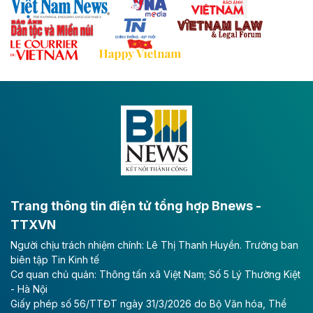
Theo baodautu.vn
Đề xuất đầu tư 11.500 tỷ đồng xây dựng cao
tốc CT.11 qua Ninh Bình
Dự án đầu tư tuyến cao tốc CT.11, đoạn Liêm Tuyền -
Đông A dài khoảng 25,1 km được kỳ vọng sẽ tạo động
lực phát triển kinh tế - xã hội khu vực phía Nam đồng
bằng sông Hồng.
Theo baodautu.vn
ACV rót gần 40 ngàn tỷ đồng vào sân bay
Long Thành
Trang thông tin điện tử tổng hợp Bnews -
TTXVN
Tổng công ty Cảng hàng không Việt Nam - CTCP
Người chịu trách nhiệm chính: Lê Thị Thanh Huyền. Trưởng ban
(ACV) vừa lập kỷ lục mới về lợi nhuận trong quý
biên tập Tin Kinh tế
II/2026.
Cơ quan chủ quản: Thông tấn xã Việt Nam; Số 5 Lý Thường Kiệt
- Hà Nội
Theo baodautu.vn
Giấy phép số 56/TTĐT ngày 31/3/2026 do Bộ Văn hóa, Thể
Vinaconex lập đỉnh doanh thu