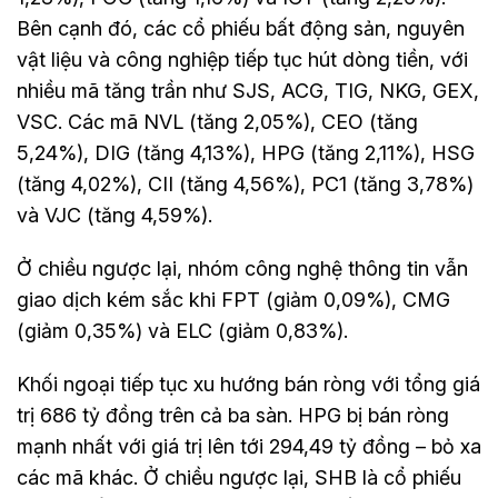
Bên cạnh đó, các cổ phiếu bất động sản, nguyên
vật liệu và công nghiệp tiếp tục hút dòng tiền, với
nhiều mã tăng trần như SJS, ACG, TIG, NKG, GEX,
VSC. Các mã NVL (tăng 2,05%), CEO (tăng
5,24%), DIG (tăng 4,13%), HPG (tăng 2,11%), HSG
(tăng 4,02%), CII (tăng 4,56%), PC1 (tăng 3,78%)
và VJC (tăng 4,59%).
Ở chiều ngược lại, nhóm công nghệ thông tin vẫn
giao dịch kém sắc khi FPT (giảm 0,09%), CMG
(giảm 0,35%) và ELC (giảm 0,83%).
Khối ngoại tiếp tục xu hướng bán ròng với tổng giá
trị 686 tỷ đồng trên cả ba sàn. HPG bị bán ròng
mạnh nhất với giá trị lên tới 294,49 tỷ đồng – bỏ xa
các mã khác. Ở chiều ngược lại, SHB là cổ phiếu