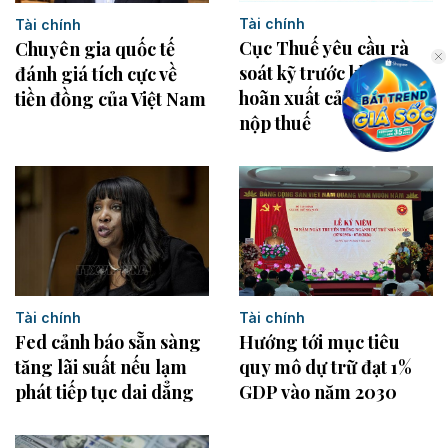
Tài chính
Tài chính
Cục Thuế yêu cầu rà
Chuyên gia quốc tế
soát kỹ trước khi tạm
đánh giá tích cực về
hoãn xuất cảnh người
tiền đồng của Việt Nam
nộp thuế
Tài chính
Tài chính
Fed cảnh báo sẵn sàng
Hướng tới mục tiêu
tăng lãi suất nếu lạm
quy mô dự trữ đạt 1%
phát tiếp tục dai dẳng
GDP vào năm 2030