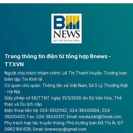
Theo vnexpress.net
Keppel thoái toàn bộ vốn khỏi dự án
Empire City tại Thủ Thiêm
Tập đoàn Keppel (Singapore) bán toàn bộ 40% vốn
tại dự án Empire City với giá 270 triệu USD, chấm dứt
vai trò cổ đông sau hơn một thập kỷ đồng hành cùng
dự án.
Trang thông tin điện tử tổng hợp Bnews -
TTXVN
Theo vnexpress.net
Người chịu trách nhiệm chính: Lê Thị Thanh Huyền. Trưởng ban
TP HCM cho phép chuyển mục đích sử
biên tập Tin Kinh tế
dụng gần 6.500 m2 đất làm khu nghỉ
Cơ quan chủ quản: Thông tấn xã Việt Nam; Số 5 Lý Thường Kiệt
dưỡng
- Hà Nội
Giấy phép số 56/TTĐT ngày 31/3/2026 do Bộ Văn hóa, Thể
UBND TP HCM cho phép Công ty Cổ phần Thủy Tiên
thao và Du lịch cấp.
Bà Rịa - Vũng Tàu chuyển mục đích sử dụng gần
Điện thoại liên hệ: 024-39321142, 024-38242694, 024-
6.500 m2 đất tại phường Rạch Dừa để làm dự án Khu
39330400; Fax: 024-38242317; Email: media.bkt@Gmail.com
khách sạn nghỉ dưỡng Đại Dương.
Phụ trách hợp tác truyền thông: Phó trưởng ban Đỗ Thị Ái. ĐT:
0982.186.628; Email: bnewsqc@gmail.com