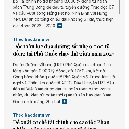
Bộ Tài chính hỗ trợ khoảng 8.000 tỷ đồng từ ngân
sách Trung ương để đầu tư tuyến đường Trục dọc 07
và cầu vượt sông Hồng kết nối Ninh Bình với Hưng
Yên. Dự án có tổng chiều dài khoảng 51 km, thực hiện
giai đoạn 2026 - 2030.
Theo baodautu.vn
Dốc toàn lực đưa đường sắt nhẹ 9.000 tỷ
đồng tại Phú Quốc chạy thử giữa năm 2027
Dự án đường sắt nhẹ (LRT) Phú Quốc giai đoạn 1 có
tổng vốn gần 9.000 tỷ đồng, dài 17,59 km, kết nối
Cảng hàng không quốc tế Phú Quốc với Trung tâm Hội
nghị và Triển lãm quốc tế APEC. Đây là tuyến LRT đầu
tiên tại Việt Nam được đầu tư hoàn toàn bằng vốn tư
nhân, dự kiến rút ngắn thời gian từ sân bay đến Nam
Đảo còn khoảng 20 phút.
Theo baodautu.vn
Đề xuất cơ chế tài chính cho cao tốc Phan