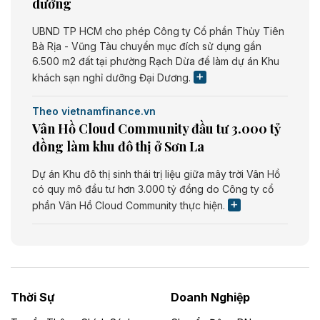
dưỡng
UBND TP HCM cho phép Công ty Cổ phần Thủy Tiên
Bà Rịa - Vũng Tàu chuyển mục đích sử dụng gần
6.500 m2 đất tại phường Rạch Dừa để làm dự án Khu
khách sạn nghỉ dưỡng Đại Dương.
Theo vietnamfinance.vn
Vân Hồ Cloud Community đầu tư 3.000 tỷ
đồng làm khu đô thị ở Sơn La
Dự án Khu đô thị sinh thái trị liệu giữa mây trời Vân Hồ
có quy mô đầu tư hơn 3.000 tỷ đồng do Công ty cổ
phần Vân Hồ Cloud Community thực hiện.
Theo vietnamfinance.vn
Năng lượng môi trường Bắc Giang đầu tư
nhà máy điện rác 1.866 tỷ đồng
Thời Sự
Doanh Nghiệp
Dự án Nhà máy xử lý rác và phát điện Bắc Giang do
Công ty TNHH Năng lượng môi trường Bắc Giang làm