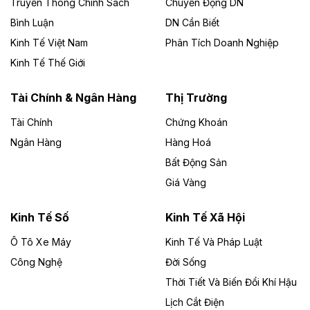
Truyền Thông Chính Sách
Chuyển Động DN
chủ đầu tư, có tổng mức đầu tư 1.866 tỷ đồng.
Bình Luận
DN Cần Biết
Kinh Tế Việt Nam
Phân Tích Doanh Nghiệp
Theo vietnamfinance.vn
Đức Long Gia Lai mở rộng ‘hệ sinh thái’
Kinh Tế Thế Giới
năng lượng với loạt dự án nghìn tỷ ở Gia
Lai
Tài Chính & Ngân Hàng
Thị Trường
Tài Chính
Chứng Khoán
Bốn doanh nghiệp có sự góp vốn của Công ty Cổ
phần Tập đoàn Đức Long Gia Lai (HoSE: DLG) được
Ngân Hàng
Hàng Hoá
chấp thuận đầu tư 4 dự án điện gió và điện mặt trời tại
Bất Động Sản
Gia Lai với tổng vốn hơn 4.750 tỷ đồng.
Giá Vàng
Theo vnexpress.net
Đồng Nai cho thuê gần 59 ha đất làm khu
Kinh Tế Số
Kinh Tế Xã Hội
công nghiệp ở Long Thành
Ô Tô Xe Máy
Kinh Tế Và Pháp Luật
Công Nghệ
UBND TP Đồng Nai cho Công ty Amata thuê gần 59 ha
Đời Sống
đất để đầu tư khu công nghiệp công nghệ cao Long
Thời Tiết Và Biến Đổi Khí Hậu
Thành, thời hạn đến 2065.
Lịch Cắt Điện