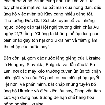
các nước vùng Baltic cũng như Hà Lan và Đức,
tuy phải đối mặt với sự bất mãn của nông dân, đều
ủng hộ việc miễn trừ Kiev càng nhiều càng tốt.
Thủ tướng Đức Olaf Scholz tuyên bố với những
người đồng cấp tại Hội nghị thượng đỉnh châu Âu
ngày 21/3 rằng: “Chúng ta không thể áp dụng các
biện pháp gây tổn hại cho Ukraine” và “làm giảm
thu nhập của nước này”.
Bên còn lại, gồm các nước láng giềng của Ukraine
là Hungary, Slovakia, Bulgaria và dẫn đầu là Ba
Lan, nơi các máy kéo thường xuyên ùn ùn tới chặn
biên giới, yêu cầu EC phải có các biện pháp quyết
liệt hơn. Về phần mình, bất chấp những tuyên bố
ủng hộ Ukraine vô điều kiện lâu nay, Pháp vẫn tích
cực vận động hậu trường để hạn chế hàng hóa
nông nghiệp Ukraine.