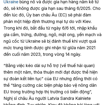
Ukraine
bùng nổ và được gia hạn hàng năm kể từ
đó, sẽ không được gia hạn sau tháng 6/2025. Cho
đến lúc đó, Ủy ban châu Âu (EC) sẽ phải đàm
phán một hiệp định thương mại tự do với Kiev.
Trong khi đó, bắt đầu từ ngày 6/6 tới, nhập khẩu
gia cầm, trứng, đường, ngô, mật ong, yến mạch và
ngũ cốc từ Ukraine sẽ bị đánh thuế khi vượt quá
mức trung bình được ghi nhận từ giữa năm 2021
đến cuối năm 2023, trong vòng 14 ngày.
“Bằng việc kéo dài sự hỗ trợ (về thuế hải quan)
thêm một năm, thỏa thuận mới đạt được thể hiện
sự đoàn kết liên tục” của EU nhưng đồng thời có
thể “tăng cường các biện pháp bảo vệ nông dân
EU trong trường hợp thị trường có biến động”,
Nghị sĩ châu Âu người Latvia Sandra Kalniete
khẳng định. Tuy nhiên, Kiev đã không hài lòng với