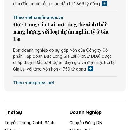
chủ đầu tư, có tổng mức đầu tư 1.866 tỷ đồng.
Theo vietnamfinance.vn
Đức Long Gia Lai mở rộng ‘hệ sinh thái’
năng lượng với loạt dự án nghìn tỷ ở Gia
Lai
Bốn doanh nghiệp có sự góp vốn của Công ty Cổ
phần Tập đoàn Đức Long Gia Lai (HoSE: DLG) được
chấp thuận đầu tư 4 dự án điện gió và điện mặt trời tại
Gia Lai với tổng vốn hơn 4.750 tỷ đồng.
Theo vnexpress.net
Đồng Nai cho thuê gần 59 ha đất làm khu
công nghiệp ở Long Thành
UBND TP Đồng Nai cho Công ty Amata thuê gần 59 ha
Thời Sự
Doanh Nghiệp
đất để đầu tư khu công nghiệp công nghệ cao Long
Thành, thời hạn đến 2065.
Truyền Thông Chính Sách
Chuyển Động DN