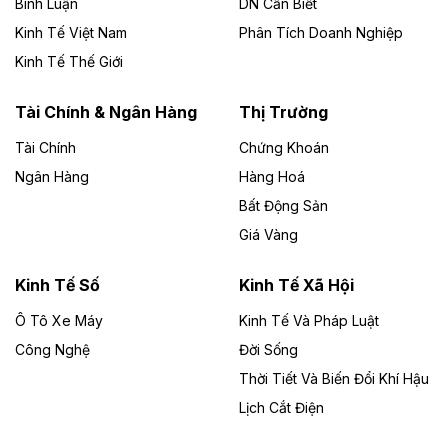
Bình Luận
DN Cần Biết
Theo baodautu.vn
Kinh Tế Việt Nam
Phân Tích Doanh Nghiệp
Đề xuất hỗ trợ 20.000 tỷ đồng làm cao tốc
Kinh Tế Thế Giới
Thái Nguyên - Lạng Sơn
Tuyến cao tốc Thái Nguyên - Lạng Sơn khi hình thành
Tài Chính & Ngân Hàng
Thị Trường
sẽ trở thành trục giao thông chiến lược, kết nối tỉnh
Thái Nguyên và các tỉnh trung du, miền núi phía Bắc
Tài Chính
Chứng Khoán
với hệ thống cửa khẩu quốc tế tại Lạng Sơn.
Ngân Hàng
Hàng Hoá
Bất Động Sản
Theo baodautu.vn
Giá Vàng
Đề xuất đầu tư 11.500 tỷ đồng xây dựng cao
tốc CT.11 qua Ninh Bình
Kinh Tế Số
Kinh Tế Xã Hội
Dự án đầu tư tuyến cao tốc CT.11, đoạn Liêm Tuyền -
Ô Tô Xe Máy
Kinh Tế Và Pháp Luật
Đông A dài khoảng 25,1 km được kỳ vọng sẽ tạo động
lực phát triển kinh tế - xã hội khu vực phía Nam đồng
Công Nghệ
Đời Sống
bằng sông Hồng.
Thời Tiết Và Biến Đổi Khí Hậu
Lịch Cắt Điện
Theo baodautu.vn
ACV rót gần 40 ngàn tỷ đồng vào sân bay