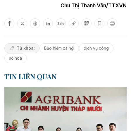
Chu Thị Thanh Vân/TTXVN
Zalo
Từ khóa:
Bảo hiểm xã hội
dịch vụ công
số hoá
TIN LIÊN QUAN