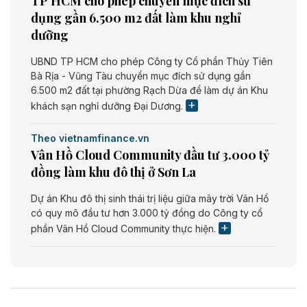
TP HCM cho phép chuyển mục đích sử
dụng gần 6.500 m2 đất làm khu nghỉ
dưỡng
UBND TP HCM cho phép Công ty Cổ phần Thủy Tiên
Bà Rịa - Vũng Tàu chuyển mục đích sử dụng gần
6.500 m2 đất tại phường Rạch Dừa để làm dự án Khu
khách sạn nghỉ dưỡng Đại Dương.
Theo vietnamfinance.vn
Vân Hồ Cloud Community đầu tư 3.000 tỷ
đồng làm khu đô thị ở Sơn La
Dự án Khu đô thị sinh thái trị liệu giữa mây trời Vân Hồ
có quy mô đầu tư hơn 3.000 tỷ đồng do Công ty cổ
phần Vân Hồ Cloud Community thực hiện.
Theo vietnamfinance.vn
Năng lượng môi trường Bắc Giang đầu tư
nhà máy điện rác 1.866 tỷ đồng