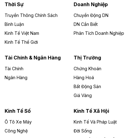
Thời Sự
Doanh Nghiệp
Dự án Nhà máy xử lý rác và phát điện Bắc Giang do
Công ty TNHH Năng lượng môi trường Bắc Giang làm
Truyền Thông Chính Sách
Chuyển Động DN
chủ đầu tư, có tổng mức đầu tư 1.866 tỷ đồng.
Bình Luận
DN Cần Biết
Kinh Tế Việt Nam
Phân Tích Doanh Nghiệp
Theo vietnamfinance.vn
Đức Long Gia Lai mở rộng ‘hệ sinh thái’
Kinh Tế Thế Giới
năng lượng với loạt dự án nghìn tỷ ở Gia
Lai
Tài Chính & Ngân Hàng
Thị Trường
Tài Chính
Chứng Khoán
Bốn doanh nghiệp có sự góp vốn của Công ty Cổ
phần Tập đoàn Đức Long Gia Lai (HoSE: DLG) được
Ngân Hàng
Hàng Hoá
chấp thuận đầu tư 4 dự án điện gió và điện mặt trời tại
Bất Động Sản
Gia Lai với tổng vốn hơn 4.750 tỷ đồng.
Giá Vàng
Theo vnexpress.net
Đồng Nai cho thuê gần 59 ha đất làm khu
Kinh Tế Số
Kinh Tế Xã Hội
công nghiệp ở Long Thành
Ô Tô Xe Máy
Kinh Tế Và Pháp Luật
Công Nghệ
UBND TP Đồng Nai cho Công ty Amata thuê gần 59 ha
Đời Sống
đất để đầu tư khu công nghiệp công nghệ cao Long