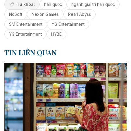
Từ khóa:
hàn quốc
ngành giải trí hàn quốc
NcSoft
Nexon Games
Pearl Abyss
SM Entertainment
YG Entertainment
YG Entertainment
HYBE
TIN LIÊN QUAN