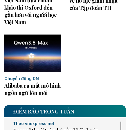
Việt Nam đưa chuẩn
về nỗ lực giảm nhựa
khảo thí Oxford đến
của Tập đoàn TH
gần hơn với người học
Việt Nam
Chuyển động DN
Alibaba ra mắt mô hình
ngôn ngữ lớn mới
ĐIỂM BÁO TRONG TUẦN
Theo vnexpress.net