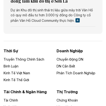
đồng làm khu đô thị ở Sơn La
Dự án Khu đô thị sinh thái trị liệu giữa mây trời Vân Hồ
có quy mô đầu tư hơn 3.000 tỷ đồng do Công ty cổ
phần Vân Hồ Cloud Community thực hiện.
Theo vietnamfinance.vn
Năng lượng môi trường Bắc Giang đầu tư
nhà máy điện rác 1.866 tỷ đồng
Thời Sự
Doanh Nghiệp
Dự án Nhà máy xử lý rác và phát điện Bắc Giang do
Công ty TNHH Năng lượng môi trường Bắc Giang làm
Truyền Thông Chính Sách
Chuyển Động DN
chủ đầu tư, có tổng mức đầu tư 1.866 tỷ đồng.
Bình Luận
DN Cần Biết
Kinh Tế Việt Nam
Phân Tích Doanh Nghiệp
Theo vietnamfinance.vn
Đức Long Gia Lai mở rộng ‘hệ sinh thái’
Kinh Tế Thế Giới
năng lượng với loạt dự án nghìn tỷ ở Gia
Lai
Tài Chính & Ngân Hàng
Thị Trường
Tài Chính
Chứng Khoán
Bốn doanh nghiệp có sự góp vốn của Công ty Cổ
phần Tập đoàn Đức Long Gia Lai (HoSE: DLG) được