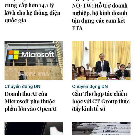
cung cấp hơn 14,1 tỷ
NQ/TW: Hỗ trợ doanh
kWh cho hệ thống điện
nghiệp, hộ kinh doanh
quốc gia
tận dụng các cam kết
FTA
Chuyển động DN
Chuyển động DN
Cần Thơ hợp tác chiến
Doanh thu AI của
lược với CT Group thúc
Microsoft phụ thuộc
đẩy kinh tế số
phần lớn vào OpenAI