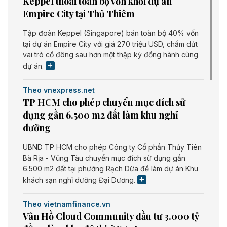
Keppel thoái toàn bộ vốn khỏi dự án
Empire City tại Thủ Thiêm
Tập đoàn Keppel (Singapore) bán toàn bộ 40% vốn
tại dự án Empire City với giá 270 triệu USD, chấm dứt
vai trò cổ đông sau hơn một thập kỷ đồng hành cùng
dự án.
Theo vnexpress.net
TP HCM cho phép chuyển mục đích sử
dụng gần 6.500 m2 đất làm khu nghỉ
dưỡng
UBND TP HCM cho phép Công ty Cổ phần Thủy Tiên
Bà Rịa - Vũng Tàu chuyển mục đích sử dụng gần
6.500 m2 đất tại phường Rạch Dừa để làm dự án Khu
khách sạn nghỉ dưỡng Đại Dương.
Theo vietnamfinance.vn
Vân Hồ Cloud Community đầu tư 3.000 tỷ