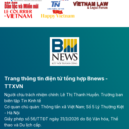
Theo baodautu.vn
Đề xuất đầu tư 11.500 tỷ đồng xây dựng cao
tốc CT.11 qua Ninh Bình
Dự án đầu tư tuyến cao tốc CT.11, đoạn Liêm Tuyền -
Đông A dài khoảng 25,1 km được kỳ vọng sẽ tạo động
lực phát triển kinh tế - xã hội khu vực phía Nam đồng
bằng sông Hồng.
Theo baodautu.vn
ACV rót gần 40 ngàn tỷ đồng vào sân bay
Long Thành
Trang thông tin điện tử tổng hợp Bnews -
TTXVN
Tổng công ty Cảng hàng không Việt Nam - CTCP
Người chịu trách nhiệm chính: Lê Thị Thanh Huyền. Trưởng ban
(ACV) vừa lập kỷ lục mới về lợi nhuận trong quý
biên tập Tin Kinh tế
II/2026.
Cơ quan chủ quản: Thông tấn xã Việt Nam; Số 5 Lý Thường Kiệt
- Hà Nội
Theo baodautu.vn
Giấy phép số 56/TTĐT ngày 31/3/2026 do Bộ Văn hóa, Thể
Vinaconex lập đỉnh doanh thu
thao và Du lịch cấp.