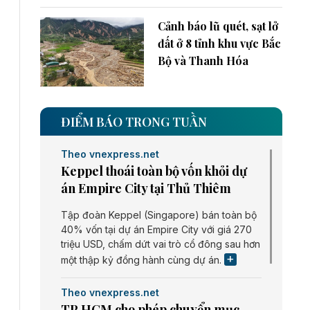
Cảnh báo lũ quét, sạt lở
đất ở 8 tỉnh khu vực Bắc
Bộ và Thanh Hóa
ĐIỂM BÁO TRONG TUẦN
Theo vnexpress.net
Keppel thoái toàn bộ vốn khỏi dự
án Empire City tại Thủ Thiêm
Tập đoàn Keppel (Singapore) bán toàn bộ
40% vốn tại dự án Empire City với giá 270
triệu USD, chấm dứt vai trò cổ đông sau hơn
một thập kỷ đồng hành cùng dự án.
Theo vnexpress.net
TP HCM cho phép chuyển mục