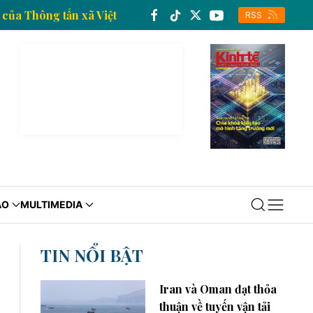
in kinh tế của Thông tấn xã Việt Nam
Trang thông t
RSS
ÁO
MULTIMEDIA
TIN NỔI BẬT
Iran và Oman đạt thỏa
thuận về tuyến vận tải