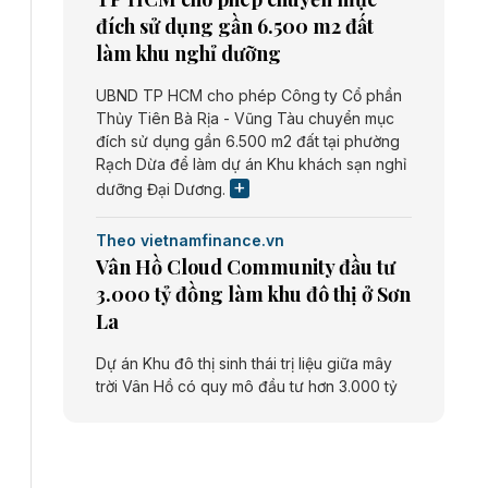
đích sử dụng gần 6.500 m2 đất
làm khu nghỉ dưỡng
UBND TP HCM cho phép Công ty Cổ phần
Thủy Tiên Bà Rịa - Vũng Tàu chuyển mục
đích sử dụng gần 6.500 m2 đất tại phường
Rạch Dừa để làm dự án Khu khách sạn nghỉ
dưỡng Đại Dương.
Theo vietnamfinance.vn
Vân Hồ Cloud Community đầu tư
3.000 tỷ đồng làm khu đô thị ở Sơn
La
Dự án Khu đô thị sinh thái trị liệu giữa mây
trời Vân Hồ có quy mô đầu tư hơn 3.000 tỷ
đồng do Công ty cổ phần Vân Hồ Cloud
Community thực hiện.
Theo vietnamfinance.vn