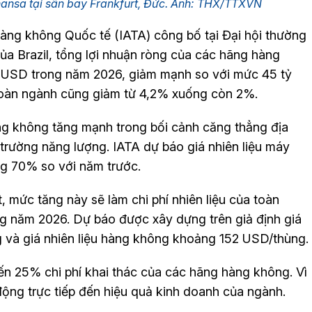
ansa tại sân bay Frankfurt, Đức. Ảnh: THX/TTXVN
àng không Quốc tế (IATA) công bố tại Đại hội thường
ủa Brazil, tổng lợi nhuận ròng của các hãng hàng
tỷ USD trong năm 2026, giảm mạnh so với mức 45 tỷ
toàn ngành cũng giảm từ 4,2% xuống còn 2%.
àng không tăng mạnh trong bối cảnh căng thẳng địa
ị trường năng lượng. IATA dự báo giá nhiên liệu máy
g 70% so với năm trước.
 mức tăng này sẽ làm chi phí nhiên liệu của toàn
g năm 2026. Dự báo được xây dựng trên giả định giá
 và giá nhiên liệu hàng không khoảng 152 USD/thùng.
ến 25% chi phí khai thác của các hãng hàng không. Vì
ộng trực tiếp đến hiệu quả kinh doanh của ngành.