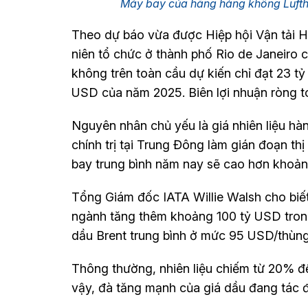
Máy bay của hãng hàng không Lufth
Theo dự báo vừa được Hiệp hội Vận tải H
niên tổ chức ở thành phố Rio de Janeiro c
không trên toàn cầu dự kiến chỉ đạt 23 
USD của năm 2025. Biên lợi nhuận ròng 
Nguyên nhân chủ yếu là giá nhiên liệu h
chính trị tại Trung Đông làm gián đoạn th
bay trung bình năm nay sẽ cao hơn khoản
Tổng Giám đốc IATA Willie Walsh cho biết,
ngành tăng thêm khoảng 100 tỷ USD tron
dầu Brent trung bình ở mức 95 USD/thùng
Thông thường, nhiên liệu chiếm từ 20% đ
vậy, đà tăng mạnh của giá dầu đang tác đ