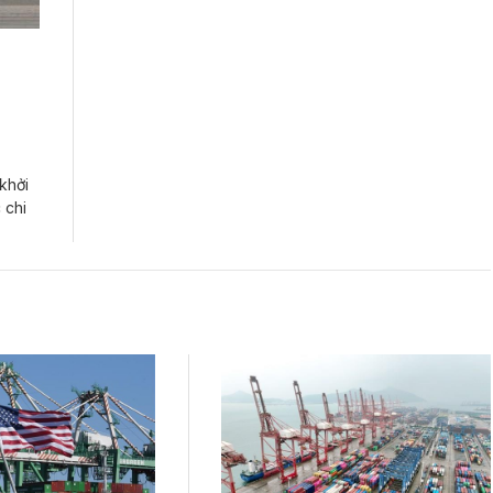
 khởi
 chi