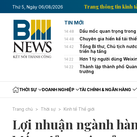
tin kinh tế của Thông tấn xã Việt Nam
Trang thông 
Thứ 5, Ngày 06/08/2026
TIN MỚI
Dấu mốc quan trọng trong 
14:48
Chuyên gia hiến kế tái thi
14:48
Tổng Bí thư, Chủ tịch nướ
14:42
triển hạ tầng
Hơn 1 tỷ người dùng Weixin
14:22
Thành lập thành phố Quảng
14:22
trưởng
THỜI SỰ
DOANH NGHIỆP
TÀI CHÍNH & NGÂN HÀNG
Trang chủ
Thời sự
Kinh tế Thế giới
Lợi nhuận ngành hàn