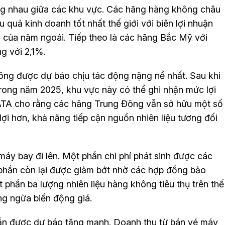
g nhau giữa các khu vực. Các hãng hàng không châu
quả kinh doanh tốt nhất thế giới với biên lợi nhuận
của năm ngoái. Tiếp theo là các hãng Bắc Mỹ với
g với 2,1%.
ng được dự báo chịu tác động nặng nề nhất. Sau khi
 trong năm 2025, khu vực này có thể ghi nhận mức lợi
IATA cho rằng các hãng Trung Đông vẫn sở hữu một số
lợi hơn, khả năng tiếp cận nguồn nhiên liệu tương đối
máy bay đi lên. Một phần chi phí phát sinh được các
phần còn lại được giảm bớt nhờ các hợp đồng bảo
t phần ba lượng nhiên liệu hàng không tiêu thụ trên thế
g ngừa biến động giá.
vẫn được dự báo tăng mạnh. Doanh thu từ bán vé máy