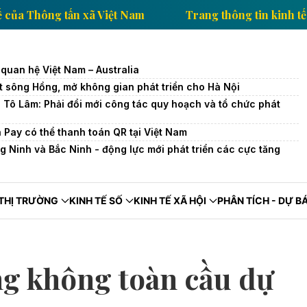
tin kinh tế của Thông tấn xã Việt Nam
Trang thông t
quan hệ Việt Nam – Australia
ết sông Hồng, mở không gian phát triển cho Hà Nội
c Tô Lâm: Phải đổi mới công tác quy hoạch và tổ chức phát
 Pay có thể thanh toán QR tại Việt Nam
 Ninh và Bắc Ninh - động lực mới phát triển các cực tăng
THỊ TRƯỜNG
KINH TẾ SỐ
KINH TẾ XÃ HỘI
PHÂN TÍCH - DỰ B
g không toàn cầu dự