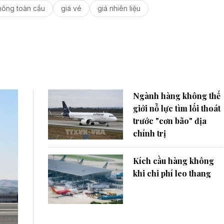
hông toàn cầu
giá vé
giá nhiên liệu
Ngành hàng không thế
giới nỗ lực tìm lối thoát
trước "cơn bão" địa
chính trị
Kích cầu hàng không
khi chi phí leo thang