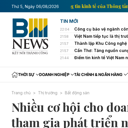
Trang thông tin kinh tế 
Thứ 5, Ngày 06/08/2026
TIN MỚI
Công cụ bảo vệ ngành côn
22:04
Việt Nam tiếp tục là thị 
21:58
Thành lập Khu Công nghệ 
21:57
Cần Thơ: Tăng nguồn cung
21:57
Điểm tin kinh tế Việt Nam 
21:44
THỜI SỰ
DOANH NGHIỆP
TÀI CHÍNH & NGÂN HÀNG
Trang chủ
Thị trường
Bất động sản
Nhiều cơ hội cho do
tham gia phát triển n