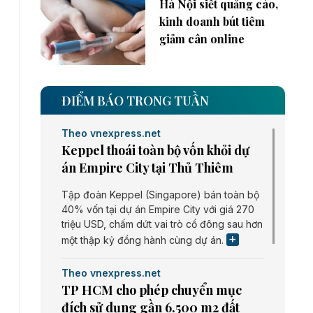
Hà Nội siết quảng cáo,
kinh doanh bút tiêm
giảm cân online
ĐIỂM BÁO TRONG TUẦN
Theo vnexpress.net
Keppel thoái toàn bộ vốn khỏi dự
án Empire City tại Thủ Thiêm
Tập đoàn Keppel (Singapore) bán toàn bộ
40% vốn tại dự án Empire City với giá 270
triệu USD, chấm dứt vai trò cổ đông sau hơn
một thập kỷ đồng hành cùng dự án.
Theo vnexpress.net
TP HCM cho phép chuyển mục
đích sử dụng gần 6.500 m2 đất