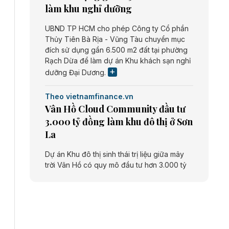
làm khu nghỉ dưỡng
UBND TP HCM cho phép Công ty Cổ phần
Thủy Tiên Bà Rịa - Vũng Tàu chuyển mục
đích sử dụng gần 6.500 m2 đất tại phường
Rạch Dừa để làm dự án Khu khách sạn nghỉ
dưỡng Đại Dương.
Theo vietnamfinance.vn
Vân Hồ Cloud Community đầu tư
3.000 tỷ đồng làm khu đô thị ở Sơn
La
Dự án Khu đô thị sinh thái trị liệu giữa mây
trời Vân Hồ có quy mô đầu tư hơn 3.000 tỷ
đồng do Công ty cổ phần Vân Hồ Cloud
Community thực hiện.
Theo vietnamfinance.vn
Năng lượng môi trường Bắc Giang