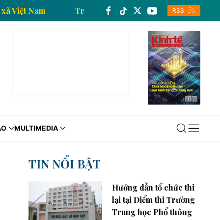
ủa Thông tấn xã Việt Nam
Trang thông tin kinh tế c
RSS
ÁO
MULTIMEDIA
TIN NỔI BẬT
Hướng dẫn tổ chức thi
lại tại Điểm thi Trường
Trung học Phổ thông