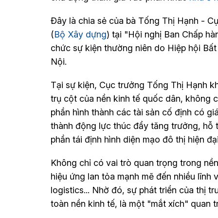
Đây là chia sẻ của bà Tống Thị Hạnh - C
(
Bộ Xây dựng
) tại "Hội nghị Ban Chấp h
chức sự kiện thường niên do Hiệp hội Bấ
Nội.
Tại sự kiện, Cục trưởng Tống Thị Hạnh kh
trụ cột của nền kinh tế quốc dân, không 
phần hình thành các tài sản cố định có giá 
thành động lực thúc đẩy tăng trưởng, hỗ t
phần tái định hình diện mạo đô thị hiện đại
Không chỉ có vai trò quan trọng trong nền
hiệu ứng lan tỏa mạnh mẽ đến nhiều lĩnh vự
logistics... Nhờ đó, sự phát triển của thị
toàn nền kinh tế, là một "mắt xích" quan t