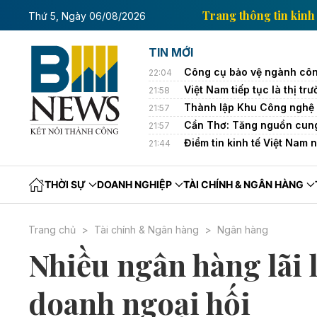
ng tin kinh tế của Thông tấn xã Việt Nam
Trang thôn
Thứ 5, Ngày 06/08/2026
TIN MỚI
Công cụ bảo vệ ngành côn
22:04
Việt Nam tiếp tục là thị 
21:58
Thành lập Khu Công nghệ 
21:57
Cần Thơ: Tăng nguồn cung
21:57
Điểm tin kinh tế Việt Nam 
21:44
THỜI SỰ
DOANH NGHIỆP
TÀI CHÍNH & NGÂN HÀNG
Trang chủ
Tài chính & Ngân hàng
Ngân hàng
Nhiều ngân hàng lãi 
doanh ngoại hối