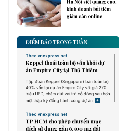
Hà Nội siết quảng cáo,
kinh doanh bút tiêm
giảm cân online
ĐIỂM BÁO TRONG TUẦN
Theo vnexpress.net
Keppel thoái toàn bộ vốn khỏi dự
án Empire City tại Thủ Thiêm
Tập đoàn Keppel (Singapore) bán toàn bộ
40% vốn tại dự án Empire City với giá 270
triệu USD, chấm dứt vai trò cổ đông sau hơn
một thập kỷ đồng hành cùng dự án.
Theo vnexpress.net
TP HCM cho phép chuyển mục
đích sử dụng gần 6.500 m2 đất