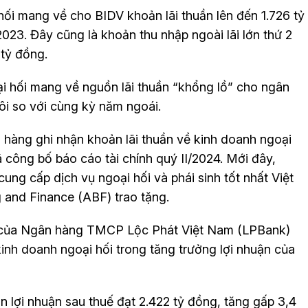
ối mang về cho BIDV khoản lãi thuần lên đến 1.726 tỷ
023. Đây cũng là khoản thu nhập ngoài lãi lớn thứ 2
 tỷ đồng.
i hối mang về nguồn lãi thuần “khổng lồ” cho ngân
ôi so với cùng kỳ năm ngoái.
ân hàng ghi nhận khoản lãi thuần về kinh doanh ngoại
 công bố báo cáo tài chính quý II/2024. Mới đây,
ng cấp dịch vụ ngoại hối và phái sinh tốt nhất Việt
and Finance (ABF) trao tặng.
độ của Ngân hàng TMCP Lộc Phát Việt Nam (LPBank)
nh doanh ngoại hối trong tăng trưởng lợi nhuận của
n lợi nhuận sau thuế đạt 2.422 tỷ đồng, tăng gấp 3,4