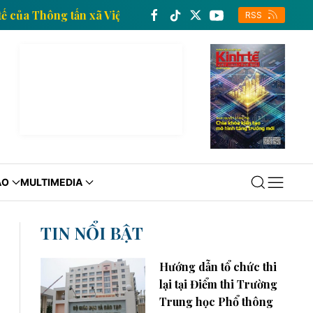
g tin kinh tế của Thông tấn xã Việt Nam
Trang thông
RSS
ÁO
MULTIMEDIA
TIN NỔI BẬT
Hướng dẫn tổ chức thi
lại tại Điểm thi Trường
Trung học Phổ thông