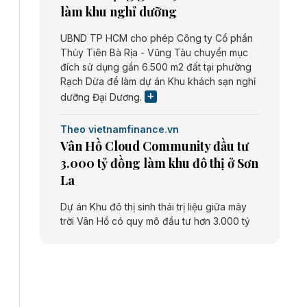
làm khu nghỉ dưỡng
UBND TP HCM cho phép Công ty Cổ phần
Thủy Tiên Bà Rịa - Vũng Tàu chuyển mục
đích sử dụng gần 6.500 m2 đất tại phường
Rạch Dừa để làm dự án Khu khách sạn nghỉ
dưỡng Đại Dương.
Theo vietnamfinance.vn
Vân Hồ Cloud Community đầu tư
3.000 tỷ đồng làm khu đô thị ở Sơn
La
Dự án Khu đô thị sinh thái trị liệu giữa mây
trời Vân Hồ có quy mô đầu tư hơn 3.000 tỷ
đồng do Công ty cổ phần Vân Hồ Cloud
Community thực hiện.
Theo vietnamfinance.vn
Năng lượng môi trường Bắc Giang