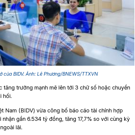
 sở của BIDV. Ảnh: Lê Phương/BNEWS/TTXVN
 tăng trưởng mạnh mẽ lên tới 3 chữ số hoặc chuyển
 hối.
ệt Nam (BIDV) vừa công bố báo cáo tài chính hợp
hi nhận gần 6.534 tỷ đồng, tăng 17,7% so với cùng kỳ
goài lãi.