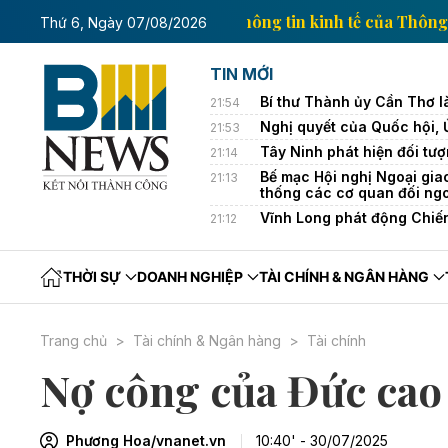
Trang thông tin kinh t
Thứ 6, Ngày 07/08/2026
TIN MỚI
Bí thư Thành ủy Cần Thơ l
21:54
Nghị quyết của Quốc hội,
21:53
Tây Ninh phát hiện đối tượ
21:14
Bế mạc Hội nghị Ngoại gia
21:13
thống các cơ quan đối ng
Vĩnh Long phát động Chiế
21:12
THỜI SỰ
DOANH NGHIỆP
TÀI CHÍNH & NGÂN HÀNG
Trang chủ
Tài chính & Ngân hàng
Tài chính
Nợ công của Đức cao 
Phương Hoa/vnanet.vn
10:40' - 30/07/2025