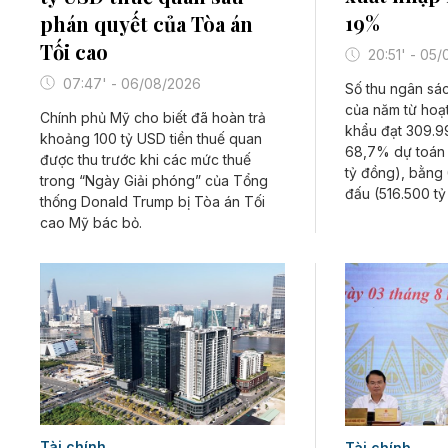
19%
phán quyết của Tòa án
Tối cao
20:51' - 05
07:47' - 06/08/2026
Số thu ngân sá
của năm từ hoạ
Chính phủ Mỹ cho biết đã hoàn trả
khẩu đạt 309.9
khoảng 100 tỷ USD tiền thuế quan
68,7% dự toán 
được thu trước khi các mức thuế
tỷ đồng), bằng
trong “Ngày Giải phóng” của Tổng
đấu (516.500 tỷ
thống Donald Trump bị Tòa án Tối
cao Mỹ bác bỏ.
Tài chính
Tài chính