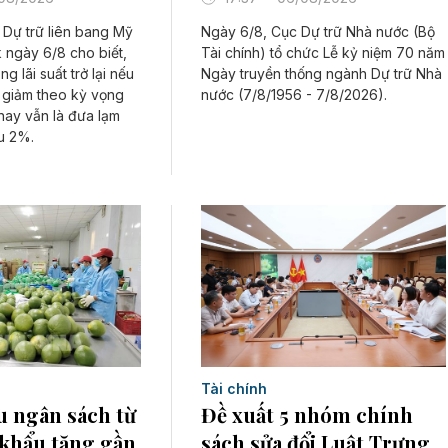
Dự trữ liên bang Mỹ
Ngày 6/8, Cục Dự trữ Nhà nước (Bộ
 ngày 6/8 cho biết,
Tài chính) tổ chức Lễ kỷ niệm 70 năm
g lãi suất trở lại nếu
Ngày truyền thống ngành Dự trữ Nhà
 giảm theo kỳ vọng
nước (7/8/1956 - 7/8/2026).
 nay vẫn là đưa lạm
u 2%.
Tài chính
u ngân sách từ
Đề xuất 5 nhóm chính
 khẩu tăng gần
sách sửa đổi Luật Trưng