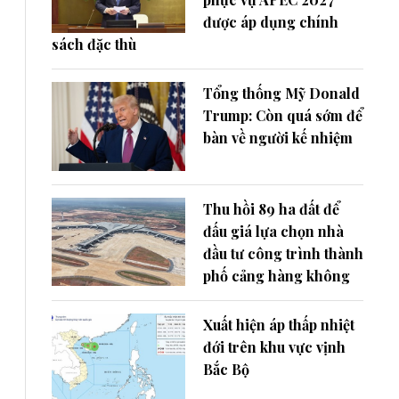
được áp dụng chính
sách đặc thù
Tổng thống Mỹ Donald
Trump: Còn quá sớm để
bàn về người kế nhiệm
Thu hồi 89 ha đất để
đấu giá lựa chọn nhà
đầu tư công trình thành
phố cảng hàng không
Xuất hiện áp thấp nhiệt
đới trên khu vực vịnh
Bắc Bộ