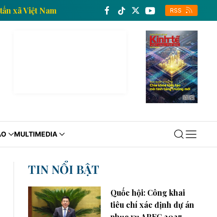
ế của Thông tấn xã Việt Nam
Trang thông tin kinh tế
RSS
ÁO
MULTIMEDIA
TIN NỔI BẬT
Quốc hội: Công khai
tiêu chí xác định dự án
phục vụ APEC 2027