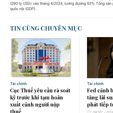
(290 tỷ USD) vào tháng 4/2024, tương đương 63% Tổng sản
quốc nội (GDP).
TIN CÙNG CHUYÊN MỤC
Tài chính
Tài chính
Cục Thuế yêu cầu rà soát
Fed cảnh b
kỹ trước khi tạm hoãn
tăng lãi s
xuất cảnh người nộp
phát tiếp 
thuế
08:10' - 07