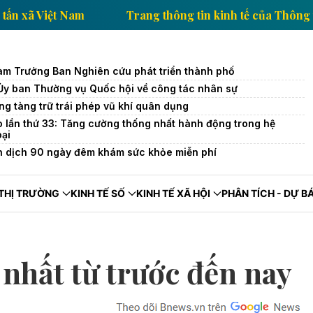
ế của Thông tấn xã Việt Nam
Trang thông tin kinh t
àm Trưởng Ban Nghiên cứu phát triển thành phố
 Ủy ban Thường vụ Quốc hội về công tác nhân sự
ng tàng trữ trái phép vũ khí quân dụng
o lần thứ 33: Tăng cường thống nhất hành động trong hệ
oại
n dịch 90 ngày đêm khám sức khỏe miễn phí
THỊ TRƯỜNG
KINH TẾ SỐ
KINH TẾ XÃ HỘI
PHÂN TÍCH - DỰ B
nhất từ trước đến nay