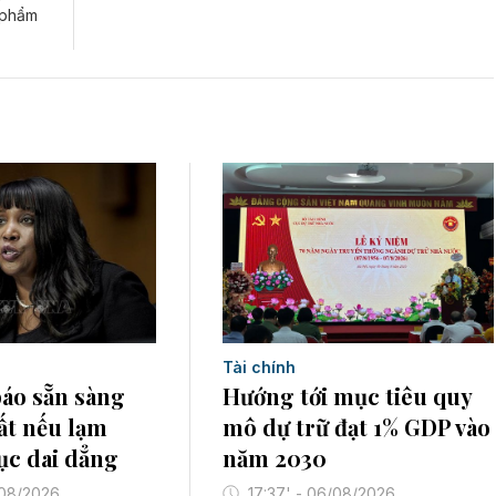
 phẩm
Tài chính
áo sẵn sàng
Hướng tới mục tiêu quy
uất nếu lạm
mô dự trữ đạt 1% GDP vào
tục dai dẳng
năm 2030
/08/2026
17:37' - 06/08/2026