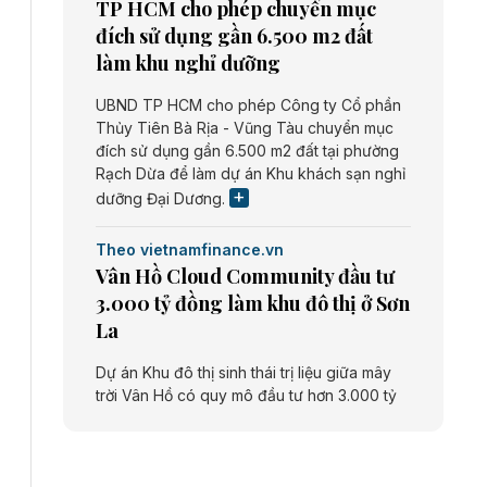
TP HCM cho phép chuyển mục
đích sử dụng gần 6.500 m2 đất
làm khu nghỉ dưỡng
UBND TP HCM cho phép Công ty Cổ phần
Thủy Tiên Bà Rịa - Vũng Tàu chuyển mục
đích sử dụng gần 6.500 m2 đất tại phường
Rạch Dừa để làm dự án Khu khách sạn nghỉ
dưỡng Đại Dương.
Theo vietnamfinance.vn
Vân Hồ Cloud Community đầu tư
3.000 tỷ đồng làm khu đô thị ở Sơn
La
Dự án Khu đô thị sinh thái trị liệu giữa mây
trời Vân Hồ có quy mô đầu tư hơn 3.000 tỷ
đồng do Công ty cổ phần Vân Hồ Cloud
Community thực hiện.