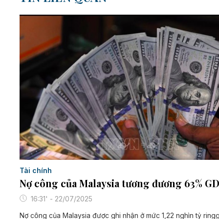
Tài chính
Nợ công của Malaysia tương đương 63% G
16:31' - 22/07/2025
Nợ công của Malaysia được ghi nhận ở mức 1,22 nghìn tỷ ringg