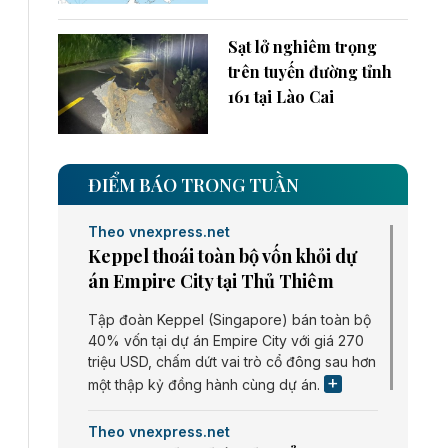
Sạt lở nghiêm trọng
trên tuyến đường tỉnh
161 tại Lào Cai
ĐIỂM BÁO TRONG TUẦN
Theo vnexpress.net
Keppel thoái toàn bộ vốn khỏi dự
án Empire City tại Thủ Thiêm
Tập đoàn Keppel (Singapore) bán toàn bộ
40% vốn tại dự án Empire City với giá 270
triệu USD, chấm dứt vai trò cổ đông sau hơn
một thập kỷ đồng hành cùng dự án.
Theo vnexpress.net