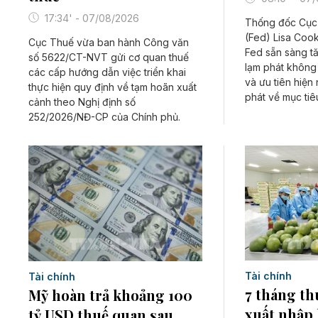
17:34' - 07/08/2026
Thống đốc Cục 
(Fed) Lisa Cook
Cục Thuế vừa ban hành Công văn
Fed sẵn sàng tăn
số 5622/CT-NVT gửi cơ quan thuế
lạm phát không
các cấp hướng dẫn việc triển khai
và ưu tiên hiện
thực hiện quy định về tạm hoãn xuất
phát về mục tiê
cảnh theo Nghị định số
252/2026/NĐ-CP của Chính phủ.
Tài chính
Tài chính
7 tháng th
Mỹ hoàn trả khoảng 100
xuất nhập
tỷ USD thuế quan sau