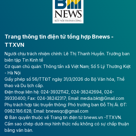
bằng sông Hồng.
Theo baodautu.vn
ACV rót gần 40 ngàn tỷ đồng vào sân bay
Long Thành
Trang thông tin điện tử tổng hợp Bnews -
TTXVN
Tổng công ty Cảng hàng không Việt Nam - CTCP
Người chịu trách nhiệm chính: Lê Thị Thanh Huyền. Trưởng ban
(ACV) vừa lập kỷ lục mới về lợi nhuận trong quý
biên tập Tin Kinh tế
II/2026.
Cơ quan chủ quản: Thông tấn xã Việt Nam; Số 5 Lý Thường Kiệt
- Hà Nội
Theo baodautu.vn
Giấy phép số 56/TTĐT ngày 31/3/2026 do Bộ Văn hóa, Thể
Vinaconex lập đỉnh doanh thu
thao và Du lịch cấp.
Điện thoại liên hệ: 024-39321142, 024-38242694, 024-
Tổng CTCP Xuất nhập khẩu và Xây dựng Việt Nam
39330400; Fax: 024-38242317; Email: media.bkt@Gmail.com
(Vinaconex) đã khép lại nửa đầu năm với doanh thu
Phụ trách hợp tác truyền thông: Phó trưởng ban Đỗ Thị Ái. ĐT:
thuần gần 7.268 tỷ đồng, tăng 4% so với cùng kỳ và
0982.186.628; Email: bnewsqc@gmail.com
cũng là mức cao nhất lịch sử hoạt động của doanh
© Bản quyền thuộc về Trang tin điện tử bnews.vn -TTXVN.
nghiệp.
Cấm sao chép dưới mọi hình thức nếu không có sự chấp thuận
bằng văn bản.