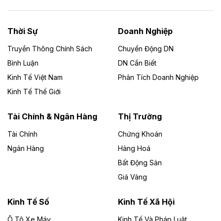
Năng lượng môi trường Bắc Giang đầu tư
nhà máy điện rác 1.866 tỷ đồng
Thời Sự
Doanh Nghiệp
Dự án Nhà máy xử lý rác và phát điện Bắc Giang do
Công ty TNHH Năng lượng môi trường Bắc Giang làm
Truyền Thông Chính Sách
Chuyển Động DN
chủ đầu tư, có tổng mức đầu tư 1.866 tỷ đồng.
Bình Luận
DN Cần Biết
Kinh Tế Việt Nam
Phân Tích Doanh Nghiệp
Theo vietnamfinance.vn
Đức Long Gia Lai mở rộng ‘hệ sinh thái’
Kinh Tế Thế Giới
năng lượng với loạt dự án nghìn tỷ ở Gia
Lai
Tài Chính & Ngân Hàng
Thị Trường
Tài Chính
Chứng Khoán
Bốn doanh nghiệp có sự góp vốn của Công ty Cổ
phần Tập đoàn Đức Long Gia Lai (HoSE: DLG) được
Ngân Hàng
Hàng Hoá
chấp thuận đầu tư 4 dự án điện gió và điện mặt trời tại
Bất Động Sản
Gia Lai với tổng vốn hơn 4.750 tỷ đồng.
Giá Vàng
Theo vnexpress.net
Đồng Nai cho thuê gần 59 ha đất làm khu
Kinh Tế Số
Kinh Tế Xã Hội
công nghiệp ở Long Thành
Ô Tô Xe Máy
Kinh Tế Và Pháp Luật