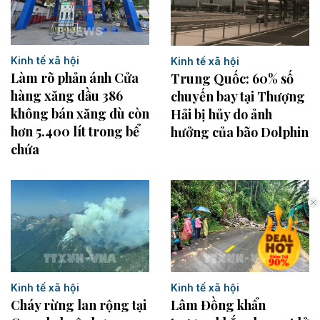
Kinh tế xã hội
Kinh tế xã hội
Làm rõ phản ánh Cửa
Trung Quốc: 60% số
hàng xăng dầu 386
chuyến bay tại Thượng
không bán xăng dù còn
Hải bị hủy do ảnh
hơn 5.400 lít trong bể
hưởng của bão Dolphin
chứa
Kinh tế xã hội
Kinh tế xã hội
Cháy rừng lan rộng tại
Lâm Đồng khẩn