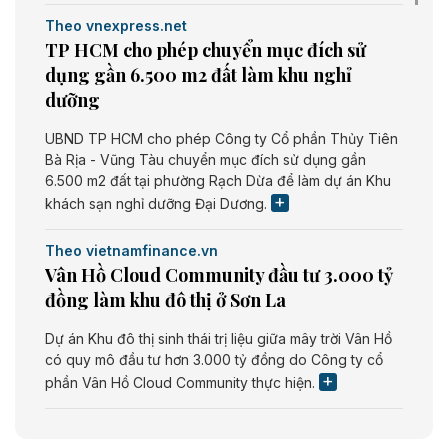
Theo vnexpress.net
TP HCM cho phép chuyển mục đích sử
dụng gần 6.500 m2 đất làm khu nghỉ
dưỡng
UBND TP HCM cho phép Công ty Cổ phần Thủy Tiên
Bà Rịa - Vũng Tàu chuyển mục đích sử dụng gần
6.500 m2 đất tại phường Rạch Dừa để làm dự án Khu
khách sạn nghỉ dưỡng Đại Dương.
Theo vietnamfinance.vn
Vân Hồ Cloud Community đầu tư 3.000 tỷ
đồng làm khu đô thị ở Sơn La
Dự án Khu đô thị sinh thái trị liệu giữa mây trời Vân Hồ
có quy mô đầu tư hơn 3.000 tỷ đồng do Công ty cổ
phần Vân Hồ Cloud Community thực hiện.
Theo vietnamfinance.vn