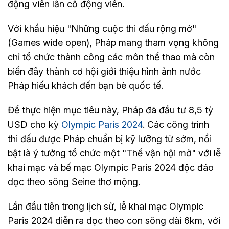
động viên lẫn cổ động viên.
Với khẩu hiệu "Những cuộc thi đấu rộng mở"
(Games wide open), Pháp mang tham vọng không
chỉ tổ chức thành công các môn thể thao mà còn
biến đây thành cơ hội giới thiệu hình ảnh nước
Pháp hiếu khách đến bạn bè quốc tế.
Để thực hiện mục tiêu này, Pháp đã đầu tư 8,5 tỷ
USD cho kỳ
Olympic Paris 2024
. Các công trình
thi đấu được Pháp chuẩn bị kỹ lưỡng từ sớm, nổi
bật là ý tưởng tổ chức một "Thế vận hội mở" với lễ
khai mạc và bế mạc Olympic Paris 2024 độc đáo
dọc theo sông Seine thơ mộng.
Lần đầu tiên trong lịch sử, lễ khai mạc Olympic
Paris 2024 diễn ra dọc theo con sông dài 6km, với