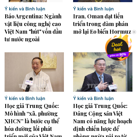
Ý kiến và Bình luận
Ý kiến và Bình luận
Iran, Oman đạt tiến
Báo Argentina: Ngành
triển trong đàm phán
vật liệu công nghệ cao
mở lại Eo biển Hormuz
Việt Nam "hút" vốn đầu
tư nước ngoài
Ý kiến và Bình luận
Ý kiến và Bình luận
Học giả Trung Quốc:
Học giả Trung Quốc:
Mô hình “xã, phường
Đảng Cộng sản Việt
XHCN” là bước cụ thể
Nam có năng lực hoạch
hóa đường lối phát
định chiến lược để
triển mới của Việt Nam
phòng ngừa rủi ro từ