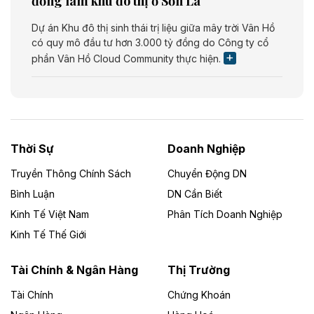
đồng làm khu đô thị ở Sơn La
Dự án Khu đô thị sinh thái trị liệu giữa mây trời Vân Hồ
có quy mô đầu tư hơn 3.000 tỷ đồng do Công ty cổ
phần Vân Hồ Cloud Community thực hiện.
Theo vietnamfinance.vn
Năng lượng môi trường Bắc Giang đầu tư
nhà máy điện rác 1.866 tỷ đồng
Thời Sự
Doanh Nghiệp
Dự án Nhà máy xử lý rác và phát điện Bắc Giang do
Công ty TNHH Năng lượng môi trường Bắc Giang làm
Truyền Thông Chính Sách
Chuyển Động DN
chủ đầu tư, có tổng mức đầu tư 1.866 tỷ đồng.
Bình Luận
DN Cần Biết
Kinh Tế Việt Nam
Phân Tích Doanh Nghiệp
Theo vietnamfinance.vn
Đức Long Gia Lai mở rộng ‘hệ sinh thái’
Kinh Tế Thế Giới
năng lượng với loạt dự án nghìn tỷ ở Gia
Lai
Tài Chính & Ngân Hàng
Thị Trường
Tài Chính
Chứng Khoán
Bốn doanh nghiệp có sự góp vốn của Công ty Cổ
phần Tập đoàn Đức Long Gia Lai (HoSE: DLG) được