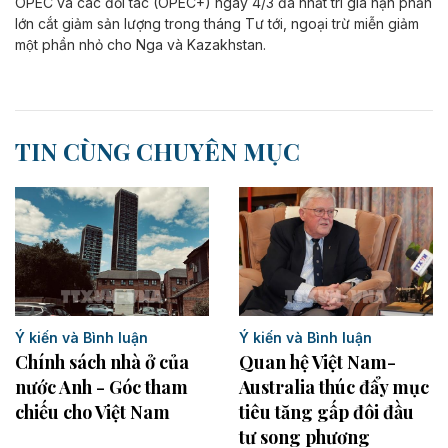
OPEC và các đối tác (OPEC+) ngày 4/3 đã nhất trí gia hạn phần
lớn cắt giảm sản lượng trong tháng Tư tới, ngoại trừ miễn giảm
một phần nhỏ cho Nga và Kazakhstan.
TIN CÙNG CHUYÊN MỤC
Ý kiến và Bình luận
Ý kiến và Bình luận
Chính sách nhà ở của
Quan hệ Việt Nam-
nước Anh - Góc tham
Australia thúc đẩy mục
chiếu cho Việt Nam
tiêu tăng gấp đôi đầu
tư song phương