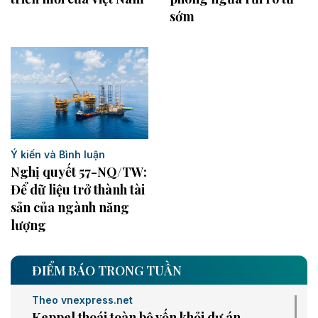
sớm
Ý kiến và Bình luận
Nghị quyết 57-NQ/TW:
Để dữ liệu trở thành tài
sản của ngành năng
lượng
ĐIỂM BÁO TRONG TUẦN
Theo vnexpress.net
Keppel thoái toàn bộ vốn khỏi dự án