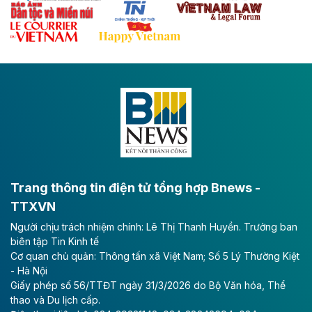
Theo baodautu.vn
Đề xuất đầu tư 11.500 tỷ đồng xây dựng cao
tốc CT.11 qua Ninh Bình
Dự án đầu tư tuyến cao tốc CT.11, đoạn Liêm Tuyền -
Đông A dài khoảng 25,1 km được kỳ vọng sẽ tạo động
lực phát triển kinh tế - xã hội khu vực phía Nam đồng
bằng sông Hồng.
Theo baodautu.vn
ACV rót gần 40 ngàn tỷ đồng vào sân bay
Long Thành
Trang thông tin điện tử tổng hợp Bnews -
TTXVN
Tổng công ty Cảng hàng không Việt Nam - CTCP
Người chịu trách nhiệm chính: Lê Thị Thanh Huyền. Trưởng ban
(ACV) vừa lập kỷ lục mới về lợi nhuận trong quý
biên tập Tin Kinh tế
II/2026.
Cơ quan chủ quản: Thông tấn xã Việt Nam; Số 5 Lý Thường Kiệt
- Hà Nội
Theo baodautu.vn
Giấy phép số 56/TTĐT ngày 31/3/2026 do Bộ Văn hóa, Thể
Vinaconex lập đỉnh doanh thu
thao và Du lịch cấp.