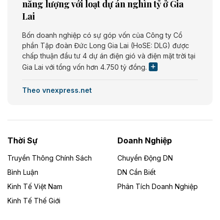
năng lượng với loạt dự án nghìn tỷ ở Gia
Lai
Bốn doanh nghiệp có sự góp vốn của Công ty Cổ
phần Tập đoàn Đức Long Gia Lai (HoSE: DLG) được
chấp thuận đầu tư 4 dự án điện gió và điện mặt trời tại
Gia Lai với tổng vốn hơn 4.750 tỷ đồng.
Theo vnexpress.net
Đồng Nai cho thuê gần 59 ha đất làm khu
công nghiệp ở Long Thành
UBND TP Đồng Nai cho Công ty Amata thuê gần 59 ha
Thời Sự
Doanh Nghiệp
đất để đầu tư khu công nghiệp công nghệ cao Long
Thành, thời hạn đến 2065.
Truyền Thông Chính Sách
Chuyển Động DN
Bình Luận
DN Cần Biết
Theo baodautu.vn
Kinh Tế Việt Nam
Phân Tích Doanh Nghiệp
Đề xuất hỗ trợ 20.000 tỷ đồng làm cao tốc
Kinh Tế Thế Giới
Thái Nguyên - Lạng Sơn