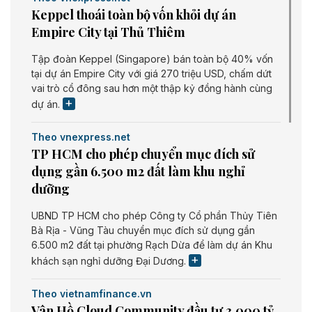
Keppel thoái toàn bộ vốn khỏi dự án
Empire City tại Thủ Thiêm
Tập đoàn Keppel (Singapore) bán toàn bộ 40% vốn
tại dự án Empire City với giá 270 triệu USD, chấm dứt
vai trò cổ đông sau hơn một thập kỷ đồng hành cùng
dự án.
Theo vnexpress.net
TP HCM cho phép chuyển mục đích sử
dụng gần 6.500 m2 đất làm khu nghỉ
dưỡng
UBND TP HCM cho phép Công ty Cổ phần Thủy Tiên
Bà Rịa - Vũng Tàu chuyển mục đích sử dụng gần
6.500 m2 đất tại phường Rạch Dừa để làm dự án Khu
khách sạn nghỉ dưỡng Đại Dương.
Theo vietnamfinance.vn
Vân Hồ Cloud Community đầu tư 3.000 tỷ