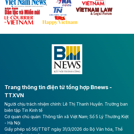
Theo baodautu.vn
Đề xuất đầu tư 11.500 tỷ đồng xây dựng cao
tốc CT.11 qua Ninh Bình
Dự án đầu tư tuyến cao tốc CT.11, đoạn Liêm Tuyền -
Đông A dài khoảng 25,1 km được kỳ vọng sẽ tạo động
lực phát triển kinh tế - xã hội khu vực phía Nam đồng
bằng sông Hồng.
Theo baodautu.vn
ACV rót gần 40 ngàn tỷ đồng vào sân bay
Long Thành
Trang thông tin điện tử tổng hợp Bnews -
TTXVN
Tổng công ty Cảng hàng không Việt Nam - CTCP
Người chịu trách nhiệm chính: Lê Thị Thanh Huyền. Trưởng ban
(ACV) vừa lập kỷ lục mới về lợi nhuận trong quý
biên tập Tin Kinh tế
II/2026.
Cơ quan chủ quản: Thông tấn xã Việt Nam; Số 5 Lý Thường Kiệt
- Hà Nội
Theo baodautu.vn
Giấy phép số 56/TTĐT ngày 31/3/2026 do Bộ Văn hóa, Thể
Vinaconex lập đỉnh doanh thu