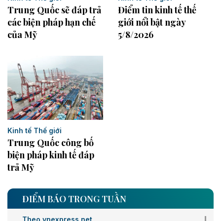
Trung Quốc sẽ đáp trả
Điểm tin kinh tế thế
các biện pháp hạn chế
giới nổi bật ngày
của Mỹ
5/8/2026
Kinh tế Thế giới
Trung Quốc công bố
biện pháp kinh tế đáp
trả Mỹ
ĐIỂM BÁO TRONG TUẦN
Theo vnexpress.net