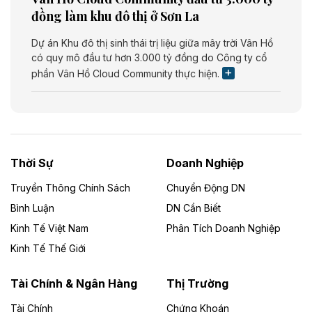
đồng làm khu đô thị ở Sơn La
Dự án Khu đô thị sinh thái trị liệu giữa mây trời Vân Hồ
có quy mô đầu tư hơn 3.000 tỷ đồng do Công ty cổ
phần Vân Hồ Cloud Community thực hiện.
Theo vietnamfinance.vn
Năng lượng môi trường Bắc Giang đầu tư
nhà máy điện rác 1.866 tỷ đồng
Thời Sự
Doanh Nghiệp
Dự án Nhà máy xử lý rác và phát điện Bắc Giang do
Công ty TNHH Năng lượng môi trường Bắc Giang làm
Truyền Thông Chính Sách
Chuyển Động DN
chủ đầu tư, có tổng mức đầu tư 1.866 tỷ đồng.
Bình Luận
DN Cần Biết
Kinh Tế Việt Nam
Phân Tích Doanh Nghiệp
Theo vietnamfinance.vn
Đức Long Gia Lai mở rộng ‘hệ sinh thái’
Kinh Tế Thế Giới
năng lượng với loạt dự án nghìn tỷ ở Gia
Lai
Tài Chính & Ngân Hàng
Thị Trường
Tài Chính
Chứng Khoán
Bốn doanh nghiệp có sự góp vốn của Công ty Cổ