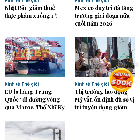
Kinh tế Thế giới
Kinh tế Thế giới
Mexico duy trì đà tăng
Nhật Bản giảm thuế
trưởng giai đoạn nửa
thực phẩm xuống 1%
cuối năm 2026
Kinh tế Thế giới
Kinh tế Thế giới
Thị trường lao động
EU lo hàng Trung
Mỹ vẫn ổn định dù số vị
Quốc “đi đường vòng”
trí tuyển dụng giảm
qua Maroc, Thổ Nhĩ Kỳ