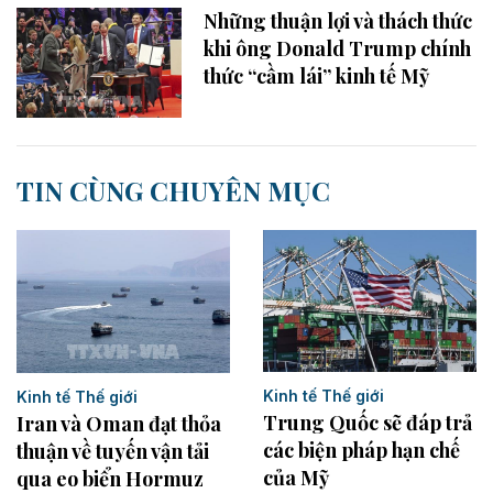
Những thuận lợi và thách thức
khi ông Donald Trump chính
thức “cầm lái” kinh tế Mỹ
TIN CÙNG CHUYÊN MỤC
Kinh tế Thế giới
Kinh tế Thế giới
Trung Quốc sẽ đáp trả
Iran và Oman đạt thỏa
các biện pháp hạn chế
thuận về tuyến vận tải
của Mỹ
qua eo biển Hormuz