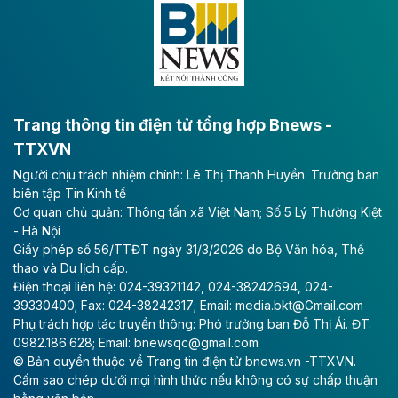
lực phát triển kinh tế - xã hội khu vực phía Nam đồng
bằng sông Hồng.
Theo baodautu.vn
ACV rót gần 40 ngàn tỷ đồng vào sân bay
Long Thành
Trang thông tin điện tử tổng hợp Bnews -
TTXVN
Tổng công ty Cảng hàng không Việt Nam - CTCP
Người chịu trách nhiệm chính: Lê Thị Thanh Huyền. Trưởng ban
(ACV) vừa lập kỷ lục mới về lợi nhuận trong quý
biên tập Tin Kinh tế
II/2026.
Cơ quan chủ quản: Thông tấn xã Việt Nam; Số 5 Lý Thường Kiệt
- Hà Nội
Theo baodautu.vn
Giấy phép số 56/TTĐT ngày 31/3/2026 do Bộ Văn hóa, Thể
Vinaconex lập đỉnh doanh thu
thao và Du lịch cấp.
Điện thoại liên hệ: 024-39321142, 024-38242694, 024-
Tổng CTCP Xuất nhập khẩu và Xây dựng Việt Nam
39330400; Fax: 024-38242317; Email: media.bkt@Gmail.com
(Vinaconex) đã khép lại nửa đầu năm với doanh thu
Phụ trách hợp tác truyền thông: Phó trưởng ban Đỗ Thị Ái. ĐT:
thuần gần 7.268 tỷ đồng, tăng 4% so với cùng kỳ và
0982.186.628; Email: bnewsqc@gmail.com
cũng là mức cao nhất lịch sử hoạt động của doanh
© Bản quyền thuộc về Trang tin điện tử bnews.vn -TTXVN.
nghiệp.
Cấm sao chép dưới mọi hình thức nếu không có sự chấp thuận