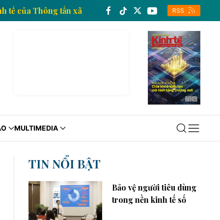
ông tin kinh tế của Thông tấn xã Việt Nam
Trang thô
RSS
ÁO
MULTIMEDIA
TIN NỔI BẬT
Bảo vệ người tiêu dùng
trong nền kinh tế số