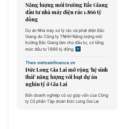
Năng lượng môi trường Bắc Giang
đầu tư nhà máy điện rác 1.866 tỷ
đồng
Dự án Nhà máy xử lý rác và phát điện Bắc
Giang do Công ty TNHH Năng lượng môi
trường Bắc Giang làm chủ đầu tư, có tổng
mức đầu tư 1.866 tỷ đồng.
Theo vietnamfinance.vn
Đức Long Gia Lai mở rộng ‘hệ sinh
thái’ năng lượng với loạt dự án
nghìn tỷ ở Gia Lai
Bốn doanh nghiệp có sự góp vốn của Công
ty Cổ phần Tập đoàn Đức Long Gia Lai
(HoSE: DLG) được chấp thuận đầu tư 4 dự
án điện gió và điện mặt trời tại Gia Lai với
tổng vốn hơn 4.750 tỷ đồng.