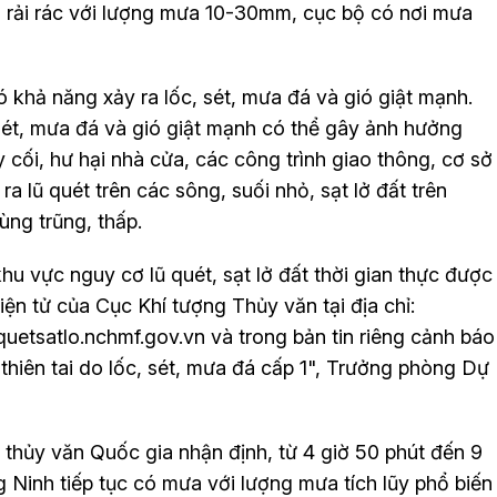
rải rác với lượng mưa 10-30mm, cục bộ có nơi mưa
khả năng xảy ra lốc, sét, mưa đá và gió giật mạnh.
ét, mưa đá và gió giật mạnh có thể gây ảnh hưởng
cối, hư hại nhà cửa, các công trình giao thông, cơ sở
a lũ quét trên các sông, suối nhỏ, sạt lở đất trên
 vùng trũng, thấp.
u vực nguy cơ lũ quét, sạt lở đất thời gian thực được
iện tử của Cục Khí tượng Thủy văn tại địa chỉ:
uquetsatlo.nchmf.gov.vn và trong bản tin riêng cảnh báo
o thiên tai do lốc, sét, mưa đá cấp 1", Trưởng phòng Dự
thủy văn Quốc gia nhận định, từ 4 giờ 50 phút đến 9
 Ninh tiếp tục có mưa với lượng mưa tích lũy phổ biến