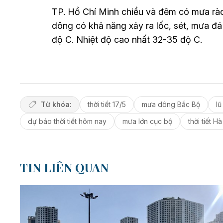
TP. Hồ Chí Minh chiều và đêm có mưa rà
dông có khả năng xảy ra lốc, sét, mưa đá 
độ C. Nhiệt độ cao nhất 32-35 độ C.
Từ khóa:
thời tiết 17/5
mưa dông Bắc Bộ
lũ
dự báo thời tiết hôm nay
mưa lớn cục bộ
thời tiết Hà
TIN LIÊN QUAN