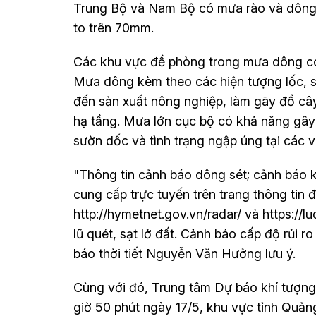
Trung Bộ và Nam Bộ có mưa rào và dông 
to trên 70mm.
Các khu vực đề phòng trong mưa dông có 
Mưa dông kèm theo các hiện tượng lốc, s
đến sản xuất nông nghiệp, làm gãy đổ cây 
hạ tầng. Mưa lớn cục bộ có khả năng gây r
sườn dốc và tình trạng ngập úng tại các
"Thông tin cảnh báo dông sét; cảnh báo kh
cung cấp trực tuyến trên trang thông tin đ
http://hymetnet.gov.vn/radar/ và https://l
lũ quét, sạt lở đất. Cảnh báo cấp độ rủi r
báo thời tiết Nguyễn Văn Hưởng lưu ý.
Cùng với đó, Trung tâm Dự báo khí tượng 
giờ 50 phút ngày 17/5, khu vực tỉnh Quảng