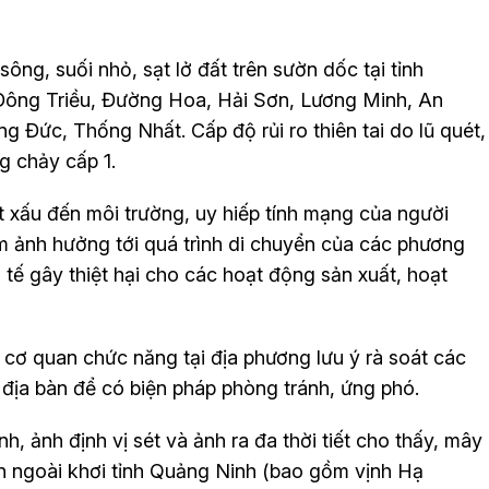
ng, suối nhỏ, sạt lở đất trên sườn dốc tại tỉnh
 Đông Triều, Đường Hoa, Hải Sơn, Lương Minh, An
 Đức, Thống Nhất. Cấp độ rủi ro thiên tai do lũ quét,
ng chảy cấp 1.
ất xấu đến môi trường, uy hiếp tính mạng của người
m ảnh hưởng tới quá trình di chuyển của các phương
h tế gây thiệt hại cho các hoạt động sản xuất, hoạt
 cơ quan chức năng tại địa phương lưu ý rà soát các
n địa bàn để có biện pháp phòng tránh, ứng phó.
nh, ảnh định vị sét và ảnh ra đa thời tiết cho thấy, mây
n ngoài khơi tỉnh Quảng Ninh (bao gồm vịnh Hạ