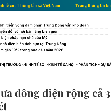
ông tin kinh tế của Thông tấn xã Việt Nam
Trang th
 khi triển vọng đàm phán Trung Đông vẫn khó đoán
ển đổi số nơi bản làng biên giới
c biện pháp hạn chế của Mỹ
 nhờ diễn biến tích cực tại Trung Đông
iảm gần 19% trong nửa đầu năm 2026
THỊ TRƯỜNG
KINH TẾ SỐ
KINH TẾ XÃ HỘI
PHÂN TÍCH - DỰ B
Mưa dông diện rộng cả 3
ét