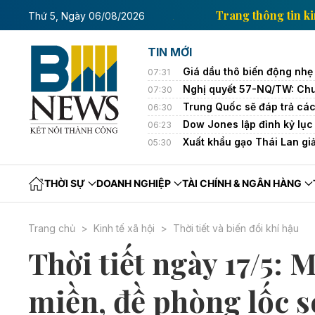
hông tin kinh tế của Thông tấn xã Việt Nam
Trang th
Thứ 5, Ngày 06/08/2026
TIN MỚI
Giá dầu thô biến động nhẹ
07:31
Nghị quyết 57-NQ/TW: Chuy
07:30
Trung Quốc sẽ đáp trả cá
06:30
Dow Jones lập đỉnh kỷ lục
06:23
Xuất khẩu gạo Thái Lan g
05:30
THỜI SỰ
DOANH NGHIỆP
TÀI CHÍNH & NGÂN HÀNG
Trang chủ
Kinh tế xã hội
Thời tiết và biến đổi khí hậu
Thời tiết ngày 17/5: 
miền, đề phòng lốc s