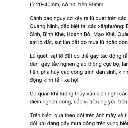
từ 20-40mm, có nơi trên 90mm.
Cảnh báo nguy cơ xảy ra lũ quét trên các sô
Quảng Ninh, đặc biệt tại các xã/phường:
Sinh, Bình Khê, Hoành Bồ, Mạo Khê, Quảng
sạt lở đất, sụt lún đất do mưa lũ hoặc dò
Lũ quét, sạt lở đất có thể gây tác động r
dân; gây tắc nghẽn giao thông cục bộ, là
tiện; phá hủy các công trình dân sinh, kin
động kinh tế - xã hội.
Cơ quan khí tượng thủy văn kiến nghị các
điểm nghẽn dòng, các vị trí xung yếu trê
Trên biển, qua theo dõi trên ảnh mây vệ ti
đối lưu đang gây mưa dông trên vùng biể